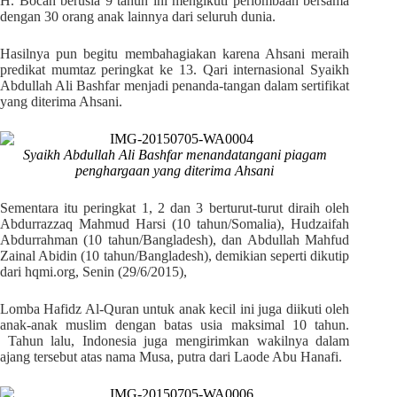
H. Bocah berusia 9 tahun ini mengikuti perlombaan bersama
dengan 30 orang anak lainnya dari seluruh dunia.
Hasilnya pun begitu membahagiakan karena Ahsani meraih
predikat mumtaz peringkat ke 13. Qari internasional Syaikh
Abdullah Ali Bashfar menjadi penanda-tangan dalam sertifikat
yang diterima Ahsani.
Syaikh Abdullah Ali Bashfar menandatangani piagam
penghargaan yang diterima Ahsani
Sementara itu peringkat 1, 2 dan 3 berturut-turut diraih oleh
Abdurrazzaq Mahmud Harsi (10 tahun/Somalia), Hudzaifah
Abdurrahman (10 tahun/Bangladesh), dan Abdullah Mahfud
Zainal Abidin (10 tahun/Bangladesh), demikian seperti dikutip
dari hqmi.org, Senin (29/6/2015),
Lomba Hafidz Al-Quran untuk anak kecil ini juga diikuti oleh
anak-anak muslim dengan batas usia maksimal 10 tahun.
Tahun lalu, Indonesia juga mengirimkan wakilnya dalam
ajang tersebut atas nama Musa, putra dari Laode Abu Hanafi.