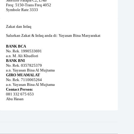
Satellite Palapa/C2, LNB
Freq: 5150-Trans Freq 4052
Symbole Rate 3333
Zakat dan Infaq
Salurkan Zakat & Infaq anda di: Yayasan Bina Masyarakat
BANK BCA
No. Rek. 1990533691
a.n. M. Ali Khudlori
BANK BNI
No. Rek. 0357825379
a.n. Yayasan Bina Al Mujtama
GIRO MUAMALAT
No. Rek. 7110065264
a.n. Yayasan Bina Al Mujtama
Contact Person:
081 332 675 653
Abu Hasan