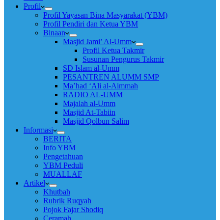
Profil
Profil Yayasan Bina Masyarakat (YBM)
Profil Pendiri dan Ketua YBM
Binaan
Masjid Jami’ Al-Umm
Profil Ketua Takmir
Susunan Pengurus Takmir
SD Islam al-Umm
PESANTREN ALUMM SMP
Ma’had ‘Ali al-Aimmah
RADIO AL-UMM
Majalah al-Umm
Masjid At-Tabiin
Masjid Qolbun Salim
Informasi
BERITA
Info YBM
Pengetahuan
YBM Peduli
MUALLAF
Artikel
Khutbah
Rubrik Ruqyah
Pojok Fajar Shodiq
Ceramah