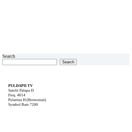
Search
Search
PULDAPII TV
Satelit Palapa D
Freq. 4014
Polaritas H (Horizontal)
Symbol Rate 7200