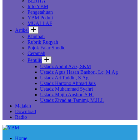
BERITA
Info YBM
Pengetahuan
YBM Peduli
MUALLAF
Artikel
Khutbah
Rubrik Ruqyah
Pojok Fajar Shodiq
Ceramah
Penulis
Ustadz Abdul Aziz, SKM
Ustadz Agus Hasan Bashori, Lc, M.Ag
Ustadz Ariffuddin, S.Ag.
Ustadz Hartono Ahmad Jaiz
Ustadz Muhammad Syahri
Ustadz Mujib Anshor, S.H.
Ustadz Ziyad at-Tamimi, M.H.I.
Majalah
Download
Radio
Home