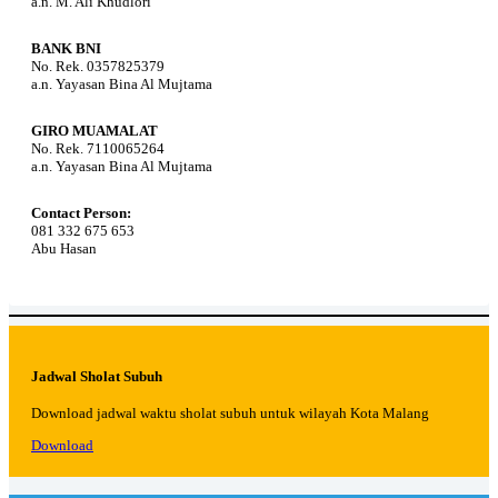
a.n. M. Ali Khudlori
BANK BNI
No. Rek. 0357825379
a.n. Yayasan Bina Al Mujtama
GIRO MUAMALAT
No. Rek. 7110065264
a.n. Yayasan Bina Al Mujtama
Contact Person:
081 332 675 653
Abu Hasan
Jadwal Sholat Subuh
Download jadwal waktu sholat subuh untuk wilayah Kota Malang
Download