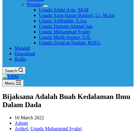
Penulis
Ustadz Abdul Aziz, SKM
Ustadz Agus Hasan Bashori, Lc, M.Ag
Ustadz Ariffuddin, S.Ag.
Ustadz Hartono Ahmad Jaiz
Ustadz Muhammad Syahri
Ustadz Mujib Anshor, S.H.
Ustadz Ziyad at-Tamimi, M.H.I.
Majalah
Download
Radio
Search
Menu
Bijaksana Adalah Buah Kedalaman Ilmu
Dalam Dada
16 March 2022
Admin
Artikel
,
Ustadz Muhammad Syahri