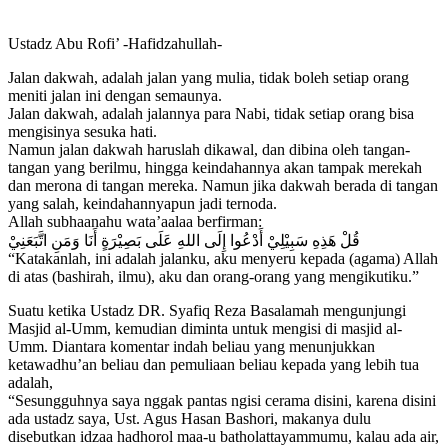
Ustadz Abu Rofi’ -Hafidzahullah-
Jalan dakwah, adalah jalan yang mulia, tidak boleh setiap orang
meniti jalan ini dengan semaunya.
Jalan dakwah, adalah jalannya para Nabi, tidak setiap orang bisa
mengisinya sesuka hati.
Namun jalan dakwah haruslah dikawal, dan dibina oleh tangan-
tangan yang berilmu, hingga keindahannya akan tampak merekah
dan merona di tangan mereka. Namun jika dakwah berada di tangan
yang salah, keindahannyapun jadi ternoda.
Allah subhaanahu wata’aalaa berfirman:
قُلْ هَذِهِ سَبِيْلِيْ أَدْعُوا إِلَى اللهِ عَلَى بَصِيْرَةٍ أَنَا وَمَنِ اتَّبَعَنِيْ
“Katakanlah, ini adalah jalanku, aku menyeru kepada (agama) Allah
di atas (bashirah, ilmu), aku dan orang-orang yang mengikutiku.”
Suatu ketika Ustadz DR. Syafiq Reza Basalamah mengunjungi
Masjid al-Umm, kemudian diminta untuk mengisi di masjid al-
Umm. Diantara komentar indah beliau yang menunjukkan
ketawadhu’an beliau dan pemuliaan beliau kepada yang lebih tua
adalah,
“Sesungguhnya saya nggak pantas ngisi cerama disini, karena disini
ada ustadz saya, Ust. Agus Hasan Bashori, makanya dulu
disebutkan idzaa hadhorol maa-u batholattayammumu, kalau ada air,