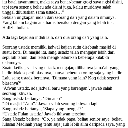
itu batal tayammum, maka saya benar-benar grogi saya ngisi disini,
tapi saya seneng beliau ada disini juga, kalau muridnya salah,
tinggal diluruskan sama ustadz…”
Sebuah ungkapan indah dari seorang da’i yang dalam ilmunya.
Yang faham bagaimana harus bersikap dengan yang lebih tua.
Hafizhahullah.
Ada lagi kejadian indah lain, dari dua orang da’i yang lain.
Seorang ustadz memiliki jadwal kajian rutin disebuah masjid di
suatu kota. Di masjid itu, sang ustadz telah mengajar lebih dari
sepuluh tahun, dan telah mengkhatamkan beberapa kitab di
dalamnya.
Suatu ketika, saat sang ustadz mengajar, dilihatnya jama’ah yang
hadir tidak seperti biasanya, hanya beberapa orang saja yang hadir.
Lalu sang ustadz bertanya, ‘Dimana yang lain? Koq tidak seperti
biasanya?’
‘Afwan ustadz, ada jadwal baru yang barengan’, jawab salah
seorang ikhwan.
Sang ustadz bertanya, ‘Dimana?’
“Di masjid “Anu”.’ Jawab salah seorang ikhwan lagi.
Sang ustadz bertanya, ‘Siapa yang mengisi?’
“Ustadz Fulan ustadz.’ Jawab ikhwan tersebut.
Sang Ustadz berkata, ‘Oo, ya ndak papa, beliau senior saya, beliau
lulusan Madinah yang tentu saja jauh lebih alim daripada saya, yang