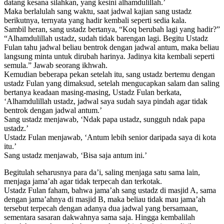
datang kesana silahkan, yang kesini alhamdulillah.’
Maka berlalulah sang waktu, saat jadwal kajian sang ustadz
berikutnya, ternyata yang hadir kembali seperti sedia kala.
Sambil heran, sang ustadz bertanya, “Koq berubah lagi yang hadir?”
“Alhamdulillah ustadz, sudah tidak barengan lagi. Begitu Ustadz
Fulan tahu jadwal beliau bentrok dengan jadwal antum, maka beliau
langsung minta untuk dirubah harinya. Jadinya kita kembali seperti
semula.” Jawab seorang ikhwah.
Kemudian beberapa pekan setelah itu, sang ustadz bertemu dengan
ustadz Fulan yang dimaksud, setelah mengucapkan salam dan saling
bertanya keadaan masing-masing, Ustadz Fulan berkata,
‘Alhamdulillah ustadz, jadwal saya sudah saya pindah agar tidak
bentrok dengan jadwal antum.’
Sang ustadz menjawab, ‘Ndak papa ustadz, sungguh ndak papa
ustadz.’
Ustadz Fulan menjawab, ‘Antum lebih senior daripada saya di kota
itu.’
Sang ustadz menjawab, ‘Bisa saja antum ini.’
Begitulah seharusnya para da’i, saling menjaga satu sama lain,
menjaga jama’ah agar tidak terpecah dan terkotak.
Ustadz Fulan faham, bahwa jama’ah sang ustadz di masjid A, sama
dengan jama’ahnya di masjid B, maka beliau tidak mau jama’ah
tersebut terpecah dengan adanya dua jadwal yang bersamaan,
sementara sasaran dakwahnya sama saja. Hingga kembalilah