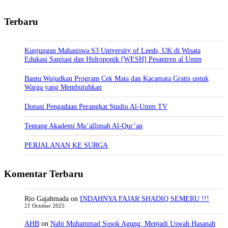
Terbaru
Kunjungan Mahasiswa S3 University of Leeds, UK di Wisata
Edukasi Sanitasi dan Hidroponik [WESH] Pesantren al Umm
Bantu Wujudkan Program Cek Mata dan Kacamata Gratis untuk
Warga yang Membutuhkan
Donasi Pengadaan Perangkat Studio Al-Umm TV
Tentang Akademi Mu’allimah Al-Qur’an
PERJALANAN KE SURGA
Komentar Terbaru
Rio Gajahmada
on
INDAHNYA FAJAR SHADIQ SEMERU !!!
21 October 2025
AHB
on
Nabi Muhammad Sosok Agung, Menjadi Uswah Hasanah