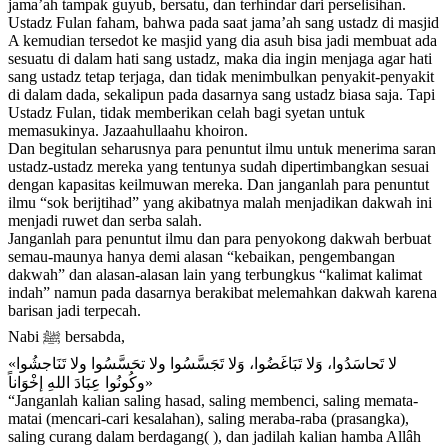
jama’ah tampak guyub, bersatu, dan terhindar dari perselisihan.
Ustadz Fulan faham, bahwa pada saat jama’ah sang ustadz di masjid
A kemudian tersedot ke masjid yang dia asuh bisa jadi membuat ada
sesuatu di dalam hati sang ustadz, maka dia ingin menjaga agar hati
sang ustadz tetap terjaga, dan tidak menimbulkan penyakit-penyakit
di dalam dada, sekalipun pada dasarnya sang ustadz biasa saja. Tapi
Ustadz Fulan, tidak memberikan celah bagi syetan untuk
memasukinya. Jazaahullaahu khoiron.
Dan begitulan seharusnya para penuntut ilmu untuk menerima saran
ustadz-ustadz mereka yang tentunya sudah dipertimbangkan sesuai
dengan kapasitas keilmuwan mereka. Dan janganlah para penuntut
ilmu “sok berijtihad” yang akibatnya malah menjadikan dakwah ini
menjadi ruwet dan serba salah.
Janganlah para penuntut ilmu dan para penyokong dakwah berbuat
semau-maunya hanya demi alasan “kebaikan, pengembangan
dakwah” dan alasan-alasan lain yang terbungkus “kalimat kalimat
indah” namun pada dasarnya berakibat melemahkan dakwah karena
barisan jadi terpecah.
Nabi ﷺ bersabda,
«لا تَحاسَدُوا، وَلا تَبَاغَضُوا، وَلا تَجَسَّسُوا ولا تحَسَّسُوا ولا تَنَاجشُوا
وكُونُوا عِبَادَ اللهِ إخْوَاناً»
“Janganlah kalian saling hasad, saling membenci, saling memata-
matai (mencari-cari kesalahan), saling meraba-raba (prasangka),
saling curang dalam berdagang( ), dan jadilah kalian hamba Allâh