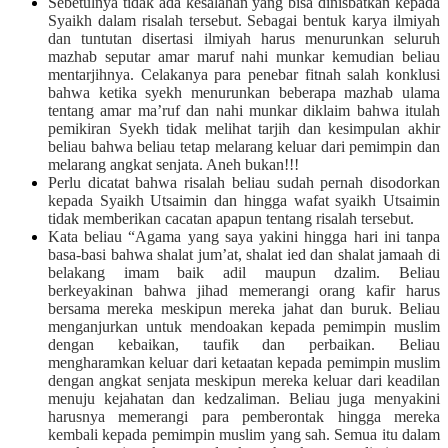
Sebetulnya tidak ada kesalahan yang bisa dinisbatkan kepada
Syaikh dalam risalah tersebut. Sebagai bentuk karya ilmiyah
dan tuntutan disertasi ilmiyah harus menurunkan seluruh
mazhab seputar amar maruf nahi munkar kemudian beliau
mentarjihnya. Celakanya para penebar fitnah salah konklusi
bahwa ketika syekh menurunkan beberapa mazhab ulama
tentang amar ma’ruf dan nahi munkar diklaim bahwa itulah
pemikiran Syekh tidak melihat tarjih dan kesimpulan akhir
beliau bahwa beliau tetap melarang keluar dari pemimpin dan
melarang angkat senjata. Aneh bukan!!!
Perlu dicatat bahwa risalah beliau sudah pernah disodorkan
kepada Syaikh Utsaimin dan hingga wafat syaikh Utsaimin
tidak memberikan cacatan apapun tentang risalah tersebut.
Kata beliau “Agama yang saya yakini hingga hari ini tanpa
basa-basi bahwa shalat jum’at, shalat ied dan shalat jamaah di
belakang imam baik adil maupun dzalim. Beliau
berkeyakinan bahwa jihad memerangi orang kafir harus
bersama mereka meskipun mereka jahat dan buruk. Beliau
menganjurkan untuk mendoakan kepada pemimpin muslim
dengan kebaikan, taufik dan perbaikan. Beliau
mengharamkan keluar dari ketaatan kepada pemimpin muslim
dengan angkat senjata meskipun mereka keluar dari keadilan
menuju kejahatan dan kedzaliman. Beliau juga menyakini
harusnya memerangi para pemberontak hingga mereka
kembali kepada pemimpin muslim yang sah. Semua itu dalam