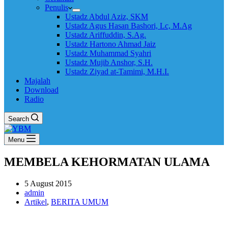
Penulis
Ustadz Abdul Aziz, SKM
Ustadz Agus Hasan Bashori, Lc, M.Ag
Ustadz Ariffuddin, S.Ag.
Ustadz Hartono Ahmad Jaiz
Ustadz Muhammad Syahri
Ustadz Mujib Anshor, S.H.
Ustadz Ziyad at-Tamimi, M.H.I.
Majalah
Download
Radio
Search
Menu
MEMBELA KEHORMATAN ULAMA
5 August 2015
admin
Artikel
,
BERITA UMUM