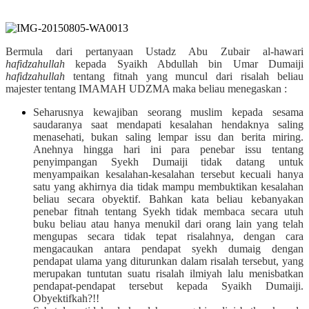
Bermula dari pertanyaan Ustadz Abu Zubair al-hawari
hafidzahullah
kepada Syaikh Abdullah bin Umar Dumaiji
hafidzahullah
tentang fitnah yang muncul dari risalah beliau
majester tentang IMAMAH UDZMA maka beliau menegaskan :
Seharusnya kewajiban seorang muslim kepada sesama
saudaranya saat mendapati kesalahan hendaknya saling
menasehati, bukan saling lempar issu dan berita miring.
Anehnya hingga hari ini para penebar issu tentang
penyimpangan Syekh Dumaiji tidak datang untuk
menyampaikan kesalahan-kesalahan tersebut kecuali hanya
satu yang akhirnya dia tidak mampu membuktikan kesalahan
beliau secara obyektif. Bahkan kata beliau kebanyakan
penebar fitnah tentang Syekh tidak membaca secara utuh
buku beliau atau hanya menukil dari orang lain yang telah
mengupas secara tidak tepat risalahnya, dengan cara
mengacaukan antara pendapat syekh dumaig dengan
pendapat ulama yang diturunkan dalam risalah tersebut, yang
merupakan tuntutan suatu risalah ilmiyah lalu menisbatkan
pendapat-pendapat tersebut kepada Syaikh Dumaiji.
Obyektifkah?!!