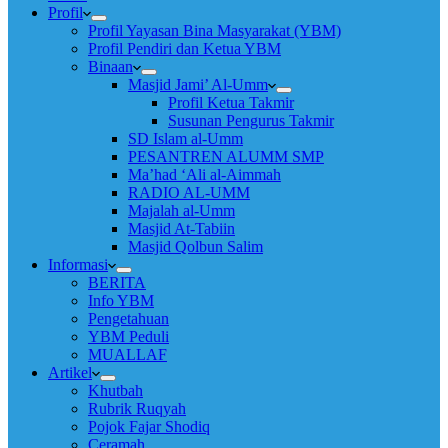
Profil
Profil Yayasan Bina Masyarakat (YBM)
Profil Pendiri dan Ketua YBM
Binaan
Masjid Jami’ Al-Umm
Profil Ketua Takmir
Susunan Pengurus Takmir
SD Islam al-Umm
PESANTREN ALUMM SMP
Ma’had ‘Ali al-Aimmah
RADIO AL-UMM
Majalah al-Umm
Masjid At-Tabiin
Masjid Qolbun Salim
Informasi
BERITA
Info YBM
Pengetahuan
YBM Peduli
MUALLAF
Artikel
Khutbah
Rubrik Ruqyah
Pojok Fajar Shodiq
Ceramah