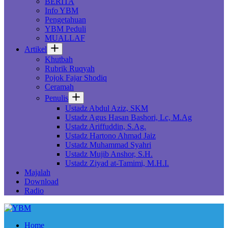
BERITA
Info YBM
Pengetahuan
YBM Peduli
MUALLAF
Artikel
Khutbah
Rubrik Ruqyah
Pojok Fajar Shodiq
Ceramah
Penulis
Ustadz Abdul Aziz, SKM
Ustadz Agus Hasan Bashori, Lc, M.Ag
Ustadz Ariffuddin, S.Ag.
Ustadz Hartono Ahmad Jaiz
Ustadz Muhammad Syahri
Ustadz Mujib Anshor, S.H.
Ustadz Ziyad at-Tamimi, M.H.I.
Majalah
Download
Radio
Home