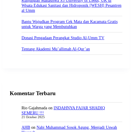
Kunjungan Mahasiswa S3 University of Leeds, UK di
Wisata Edukasi Sanitasi dan Hidroponik [WESH] Pesantren
al Umm
Bantu Wujudkan Program Cek Mata dan Kacamata Gratis
untuk Warga yang Membutuhkan
Donasi Pengadaan Perangkat Studio Al-Umm TV
Tentang Akademi Mu’allimah Al-Qur’an
Komentar Terbaru
Rio Gajahmada
on
INDAHNYA FAJAR SHADIQ
SEMERU !!!
21 October 2025
AHB
on
Nabi Muhammad Sosok Agung, Menjadi Uswah