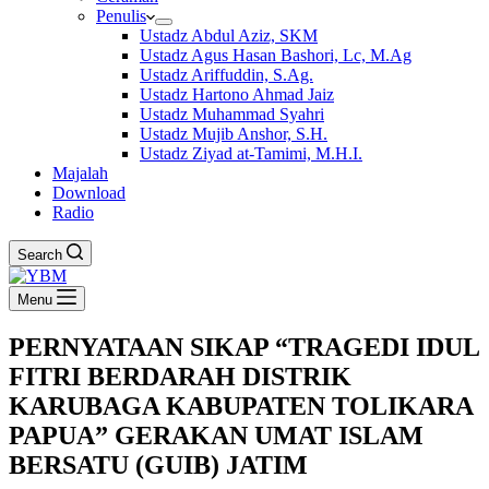
Penulis
Ustadz Abdul Aziz, SKM
Ustadz Agus Hasan Bashori, Lc, M.Ag
Ustadz Ariffuddin, S.Ag.
Ustadz Hartono Ahmad Jaiz
Ustadz Muhammad Syahri
Ustadz Mujib Anshor, S.H.
Ustadz Ziyad at-Tamimi, M.H.I.
Majalah
Download
Radio
Search
Menu
PERNYATAAN SIKAP “TRAGEDI IDUL
FITRI BERDARAH DISTRIK
KARUBAGA KABUPATEN TOLIKARA
PAPUA” GERAKAN UMAT ISLAM
BERSATU (GUIB) JATIM