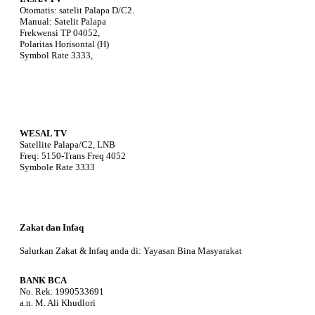
Otomatis: satelit Palapa D/C2.
Manual: Satelit Palapa
Frekwensi TP 04052,
Polaritas Horisontal (H)
Symbol Rate 3333,
WESAL TV
Satellite Palapa/C2, LNB
Freq: 5150-Trans Freq 4052
Symbole Rate 3333
Zakat dan Infaq
Salurkan Zakat & Infaq anda di: Yayasan Bina Masyarakat
BANK BCA
No. Rek. 1990533691
a.n. M. Ali Khudlori