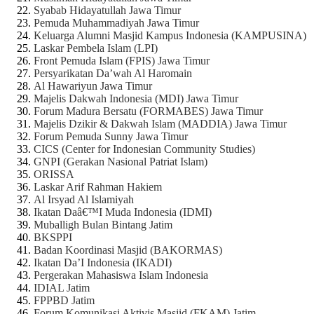
Syabab Hidayatullah Jawa Timur
Pemuda Muhammadiyah Jawa Timur
Keluarga Alumni Masjid Kampus Indonesia (KAMPUSINA)
Laskar Pembela Islam (LPI)
Front Pemuda Islam (FPIS) Jawa Timur
Persyarikatan Da’wah Al Haromain
Al Hawariyun Jawa Timur
Majelis Dakwah Indonesia (MDI) Jawa Timur
Forum Madura Bersatu (FORMABES) Jawa Timur
Majelis Dzikir & Dakwah Islam (MADDIA) Jawa Timur
Forum Pemuda Sunny Jawa Timur
CICS (Center for Indonesian Community Studies)
GNPI (Gerakan Nasional Patriat Islam)
ORISSA
Laskar Arif Rahman Hakiem
Al Irsyad Al Islamiyah
Ikatan Daâ€™I Muda Indonesia (IDMI)
Muballigh Bulan Bintang Jatim
BKSPPI
Badan Koordinasi Masjid (BAKORMAS)
Ikatan Da’I Indonesia (IKADI)
Pergerakan Mahasiswa Islam Indonesia
IDIAL Jatim
FPPBD Jatim
Forum Komunikasi Aktivis Masjid (FKAM) Jatim