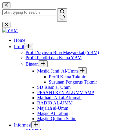
Skip
to
content
No
results
Home
Profil
Profil Yayasan Bina Masyarakat (YBM)
Profil Pendiri dan Ketua YBM
Binaan
Masjid Jami’ Al-Umm
Profil Ketua Takmir
Susunan Pengurus Takmir
SD Islam al-Umm
PESANTREN ALUMM SMP
Ma’had ‘Ali al-Aimmah
RADIO AL-UMM
Majalah al-Umm
Masjid At-Tabiin
Masjid Qolbun Salim
Informasi