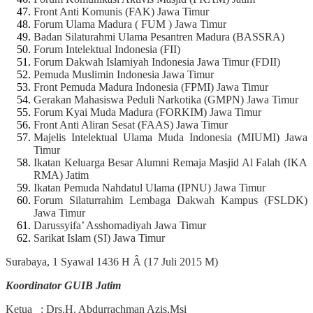
Front Anti Komunis (FAK) Jawa Timur
Forum Ulama Madura ( FUM ) Jawa Timur
Badan Silaturahmi Ulama Pesantren Madura (BASSRA)
Forum Intelektual Indonesia (FII)
Forum Dakwah Islamiyah Indonesia Jawa Timur (FDII)
Pemuda Muslimin Indonesia Jawa Timur
Front Pemuda Madura Indonesia (FPMI) Jawa Timur
Gerakan Mahasiswa Peduli Narkotika (GMPN) Jawa Timur
Forum Kyai Muda Madura (FORKIM) Jawa Timur
Front Anti Aliran Sesat (FAAS) Jawa Timur
Majelis Intelektual Ulama Muda Indonesia (MIUMI) Jawa
Timur
Ikatan Keluarga Besar Alumni Remaja Masjid Al Falah (IKA
RMA) Jatim
Ikatan Pemuda Nahdatul Ulama (IPNU) Jawa Timur
Forum Silaturrahim Lembaga Dakwah Kampus (FSLDK)
Jawa Timur
Darussyifa’ Asshomadiyah Jawa Timur
Sarikat Islam (SI) Jawa Timur
Surabaya, 1 Syawal 1436 H Â (17 Juli 2015 M)
Koordinator GUIB Jatim
Ketua : Drs.H. Abdurrachman Azis,Msi