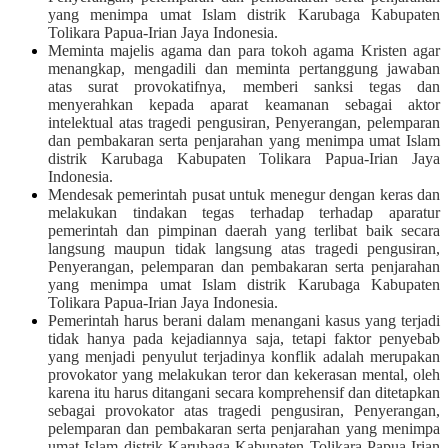
yang menimpa umat Islam distrik Karubaga Kabupaten
Tolikara Papua-Irian Jaya Indonesia.
Meminta majelis agama dan para tokoh agama Kristen agar
menangkap, mengadili dan meminta pertanggung jawaban
atas surat provokatifnya, memberi sanksi tegas dan
menyerahkan kepada aparat keamanan sebagai aktor
intelektual atas tragedi pengusiran, Penyerangan, pelemparan
dan pembakaran serta penjarahan yang menimpa umat Islam
distrik Karubaga Kabupaten Tolikara Papua-Irian Jaya
Indonesia.
Mendesak pemerintah pusat untuk menegur dengan keras dan
melakukan tindakan tegas terhadap terhadap aparatur
pemerintah dan pimpinan daerah yang terlibat baik secara
langsung maupun tidak langsung atas tragedi pengusiran,
Penyerangan, pelemparan dan pembakaran serta penjarahan
yang menimpa umat Islam distrik Karubaga Kabupaten
Tolikara Papua-Irian Jaya Indonesia.
Pemerintah harus berani dalam menangani kasus yang terjadi
tidak hanya pada kejadiannya saja, tetapi faktor penyebab
yang menjadi penyulut terjadinya konflik adalah merupakan
provokator yang melakukan teror dan kekerasan mental, oleh
karena itu harus ditangani secara komprehensif dan ditetapkan
sebagai provokator atas tragedi pengusiran, Penyerangan,
pelemparan dan pembakaran serta penjarahan yang menimpa
umat Islam distrik Karubaga Kabupaten Tolikara Papua-Irian