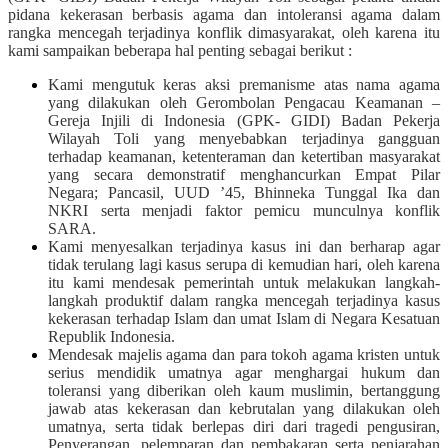
pidana kekerasan berbasis agama dan intoleransi agama dalam
rangka mencegah terjadinya konflik dimasyarakat, oleh karena itu
kami sampaikan beberapa hal penting sebagai berikut :
Kami mengutuk keras aksi premanisme atas nama agama
yang dilakukan oleh Gerombolan Pengacau Keamanan –
Gereja Injili di Indonesia (GPK- GIDI) Badan Pekerja
Wilayah Toli yang menyebabkan terjadinya gangguan
terhadap keamanan, ketenteraman dan ketertiban masyarakat
yang secara demonstratif menghancurkan Empat Pilar
Negara; Pancasil, UUD ’45, Bhinneka Tunggal Ika dan
NKRI serta menjadi faktor pemicu munculnya konflik
SARA.
Kami menyesalkan terjadinya kasus ini dan berharap agar
tidak terulang lagi kasus serupa di kemudian hari, oleh karena
itu kami mendesak pemerintah untuk melakukan langkah-
langkah produktif dalam rangka mencegah terjadinya kasus
kekerasan terhadap Islam dan umat Islam di Negara Kesatuan
Republik Indonesia.
Mendesak majelis agama dan para tokoh agama kristen untuk
serius mendidik umatnya agar menghargai hukum dan
toleransi yang diberikan oleh kaum muslimin, bertanggung
jawab atas kekerasan dan kebrutalan yang dilakukan oleh
umatnya, serta tidak berlepas diri dari tragedi pengusiran,
Penyerangan, pelemparan dan pembakaran serta penjarahan