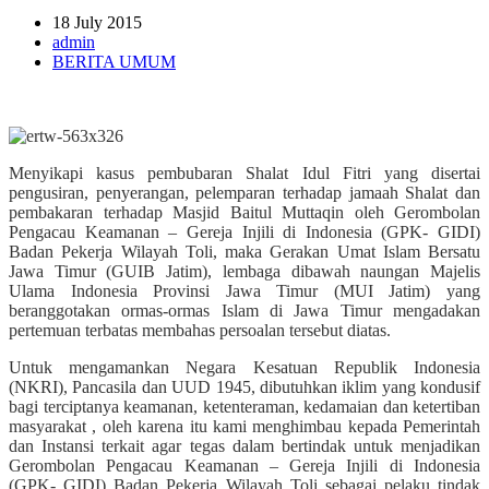
18 July 2015
admin
BERITA UMUM
Menyikapi kasus pembubaran Shalat Idul Fitri yang disertai
pengusiran, penyerangan, pelemparan terhadap jamaah Shalat dan
pembakaran terhadap Masjid Baitul Muttaqin oleh Gerombolan
Pengacau Keamanan – Gereja Injili di Indonesia (GPK- GIDI)
Badan Pekerja Wilayah Toli, maka Gerakan Umat Islam Bersatu
Jawa Timur (GUIB Jatim), lembaga dibawah naungan Majelis
Ulama Indonesia Provinsi Jawa Timur (MUI Jatim) yang
beranggotakan ormas-ormas Islam di Jawa Timur mengadakan
pertemuan terbatas membahas persoalan tersebut diatas.
Untuk mengamankan Negara Kesatuan Republik Indonesia
(NKRI), Pancasila dan UUD 1945, dibutuhkan iklim yang kondusif
bagi terciptanya keamanan, ketenteraman, kedamaian dan ketertiban
masyarakat , oleh karena itu kami menghimbau kepada Pemerintah
dan Instansi terkait agar tegas dalam bertindak untuk menjadikan
Gerombolan Pengacau Keamanan – Gereja Injili di Indonesia
(GPK- GIDI) Badan Pekerja Wilayah Toli sebagai pelaku tindak