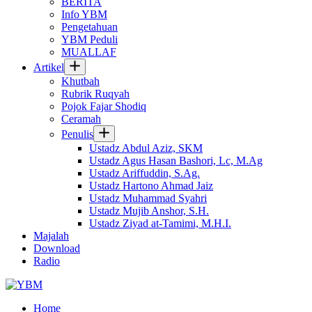
BERITA
Info YBM
Pengetahuan
YBM Peduli
MUALLAF
Artikel
Khutbah
Rubrik Ruqyah
Pojok Fajar Shodiq
Ceramah
Penulis
Ustadz Abdul Aziz, SKM
Ustadz Agus Hasan Bashori, Lc, M.Ag
Ustadz Ariffuddin, S.Ag.
Ustadz Hartono Ahmad Jaiz
Ustadz Muhammad Syahri
Ustadz Mujib Anshor, S.H.
Ustadz Ziyad at-Tamimi, M.H.I.
Majalah
Download
Radio
Home