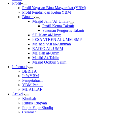
Profil
Profil Yayasan Bina Masyarakat (YBM)
Profil Pendiri dan Ketua YBM
Binaan
Masjid Jami’ Al-Umm
Profil Ketua Takmir
Susunan Pengurus Takmir
SD Islam al-Umm
PESANTREN ALUMM SMP
Ma’had ‘Ali al-Aimmah
RADIO AL-UMM
Majalah al-Umm
Masjid At-Tabiin
Masjid Qolbun Salim
Informasi
BERITA
Info YBM
Pengetahuan
YBM Peduli
MUALLAF
Artikel
Khutbah
Rubrik Ruqyah
Pojok Fajar Shodiq
Ceramah