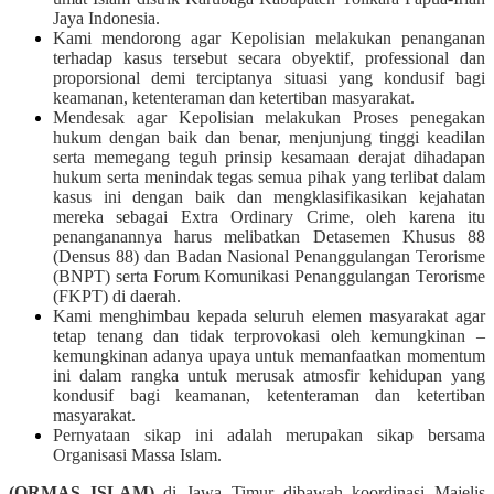
Jaya Indonesia.
Kami mendorong agar Kepolisian melakukan penanganan
terhadap kasus tersebut secara obyektif, professional dan
proporsional demi terciptanya situasi yang kondusif bagi
keamanan, ketenteraman dan ketertiban masyarakat.
Mendesak agar Kepolisian melakukan Proses penegakan
hukum dengan baik dan benar, menjunjung tinggi keadilan
serta memegang teguh prinsip kesamaan derajat dihadapan
hukum serta menindak tegas semua pihak yang terlibat dalam
kasus ini dengan baik dan mengklasifikasikan kejahatan
mereka sebagai Extra Ordinary Crime, oleh karena itu
penanganannya harus melibatkan Detasemen Khusus 88
(Densus 88) dan Badan Nasional Penanggulangan Terorisme
(BNPT) serta Forum Komunikasi Penanggulangan Terorisme
(FKPT) di daerah.
Kami menghimbau kepada seluruh elemen masyarakat agar
tetap tenang dan tidak terprovokasi oleh kemungkinan –
kemungkinan adanya upaya untuk memanfaatkan momentum
ini dalam rangka untuk merusak atmosfir kehidupan yang
kondusif bagi keamanan, ketenteraman dan ketertiban
masyarakat.
Pernyataan sikap ini adalah merupakan sikap bersama
Organisasi Massa Islam.
(ORMAS ISLAM)
di Jawa Timur dibawah koordinasi Majelis