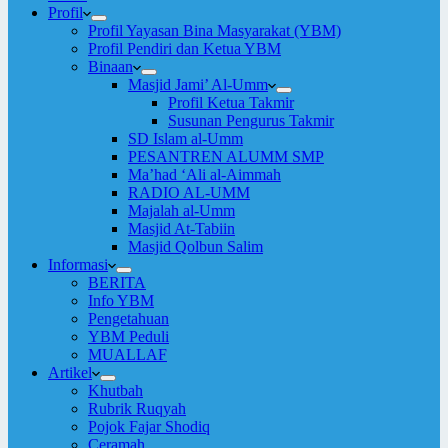
Profil
Profil Yayasan Bina Masyarakat (YBM)
Profil Pendiri dan Ketua YBM
Binaan
Masjid Jami’ Al-Umm
Profil Ketua Takmir
Susunan Pengurus Takmir
SD Islam al-Umm
PESANTREN ALUMM SMP
Ma’had ‘Ali al-Aimmah
RADIO AL-UMM
Majalah al-Umm
Masjid At-Tabiin
Masjid Qolbun Salim
Informasi
BERITA
Info YBM
Pengetahuan
YBM Peduli
MUALLAF
Artikel
Khutbah
Rubrik Ruqyah
Pojok Fajar Shodiq
Ceramah