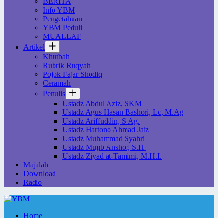
BERITA
Info YBM
Pengetahuan
YBM Peduli
MUALLAF
Artikel
Khutbah
Rubrik Ruqyah
Pojok Fajar Shodiq
Ceramah
Penulis
Ustadz Abdul Aziz, SKM
Ustadz Agus Hasan Bashori, Lc, M.Ag
Ustadz Ariffuddin, S.Ag.
Ustadz Hartono Ahmad Jaiz
Ustadz Muhammad Syahri
Ustadz Mujib Anshor, S.H.
Ustadz Ziyad at-Tamimi, M.H.I.
Majalah
Download
Radio
Home