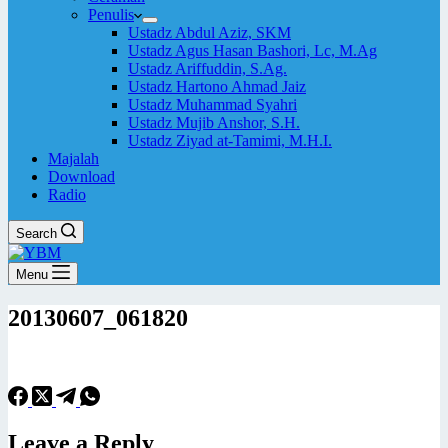
Penulis
Ustadz Abdul Aziz, SKM
Ustadz Agus Hasan Bashori, Lc, M.Ag
Ustadz Ariffuddin, S.Ag.
Ustadz Hartono Ahmad Jaiz
Ustadz Muhammad Syahri
Ustadz Mujib Anshor, S.H.
Ustadz Ziyad at-Tamimi, M.H.I.
Majalah
Download
Radio
Search
Menu
20130607_061820
Leave a Reply