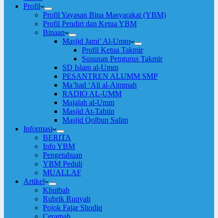
Profil
Profil Yayasan Bina Masyarakat (YBM)
Profil Pendiri dan Ketua YBM
Binaan
Masjid Jami’ Al-Umm
Profil Ketua Takmir
Susunan Pengurus Takmir
SD Islam al-Umm
PESANTREN ALUMM SMP
Ma’had ‘Ali al-Aimmah
RADIO AL-UMM
Majalah al-Umm
Masjid At-Tabiin
Masjid Qolbun Salim
Informasi
BERITA
Info YBM
Pengetahuan
YBM Peduli
MUALLAF
Artikel
Khutbah
Rubrik Ruqyah
Pojok Fajar Shodiq
Ceramah