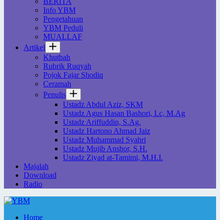
BERITA
Info YBM
Pengetahuan
YBM Peduli
MUALLAF
Artikel
Khutbah
Rubrik Ruqyah
Pojok Fajar Shodiq
Ceramah
Penulis
Ustadz Abdul Aziz, SKM
Ustadz Agus Hasan Bashori, Lc, M.Ag
Ustadz Ariffuddin, S.Ag.
Ustadz Hartono Ahmad Jaiz
Ustadz Muhammad Syahri
Ustadz Mujib Anshor, S.H.
Ustadz Ziyad at-Tamimi, M.H.I.
Majalah
Download
Radio
Home