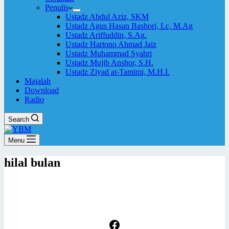
Penulis
Ustadz Abdul Aziz, SKM
Ustadz Agus Hasan Bashori, Lc, M.Ag
Ustadz Ariffuddin, S.Ag.
Ustadz Hartono Ahmad Jaiz
Ustadz Muhammad Syahri
Ustadz Mujib Anshor, S.H.
Ustadz Ziyad at-Tamimi, M.H.I.
Majalah
Download
Radio
Search
Menu
hilal bulan