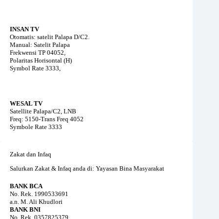
INSAN TV
Otomatis: satelit Palapa D/C2.
Manual: Satelit Palapa
Frekwensi TP 04052,
Polaritas Horisontal (H)
Symbol Rate 3333,
WESAL TV
Satellite Palapa/C2, LNB
Freq: 5150-Trans Freq 4052
Symbole Rate 3333
Zakat dan Infaq
Salurkan Zakat & Infaq anda di: Yayasan Bina Masyarakat
BANK BCA
No. Rek. 1990533691
a.n. M. Ali Khudlori
BANK BNI
No. Rek. 0357825379