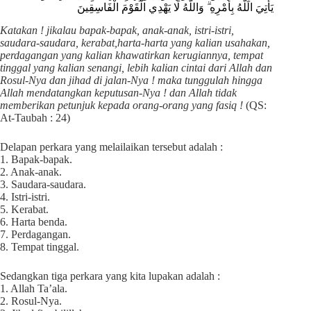
يَأْتِيَ اللَّهُ بِأَمْرِهِ ۗ وَاللَّهُ لَا يَهْدِي الْقَوْمَ الْفَاسِقِينَ
Katakan ! jikalau bapak-bapak, anak-anak, istri-istri,
saudara-saudara, kerabat,harta-harta yang kalian usahakan,
perdagangan yang kalian khawatirkan kerugiannya, tempat
tinggal yang kalian senangi, lebih kalian cintai dari Allah dan
Rosul-Nya dan jihad di jalan-Nya ! maka tunggulah hingga
Allah mendatangkan keputusan-Nya ! dan Allah tidak
memberikan petunjuk kepada orang-orang yang fasiq !
(QS:
At-Taubah : 24)
Delapan perkara yang melailaikan tersebut adalah :
1. Bapak-bapak.
2. Anak-anak.
3. Saudara-saudara.
4. Istri-istri.
5. Kerabat.
6. Harta benda.
7. Perdagangan.
8. Tempat tinggal.
Sedangkan tiga perkara yang kita lupakan adalah :
1. Allah Ta’ala.
2. Rosul-Nya.