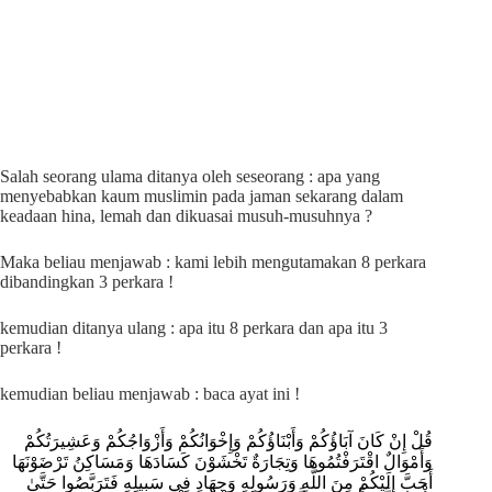
Salah seorang ulama ditanya oleh seseorang : apa yang
menyebabkan kaum muslimin pada jaman sekarang dalam
keadaan hina, lemah dan dikuasai musuh-musuhnya ?
Maka beliau menjawab : kami lebih mengutamakan 8 perkara
dibandingkan 3 perkara !
kemudian ditanya ulang : apa itu 8 perkara dan apa itu 3
perkara !
kemudian beliau menjawab : baca ayat ini !
قُلْ إِنْ كَانَ آبَاؤُكُمْ وَأَبْنَاؤُكُمْ وَإِخْوَانُكُمْ وَأَزْوَاجُكُمْ وَعَشِيرَتُكُمْ
وَأَمْوَالٌ اقْتَرَفْتُمُوهَا وَتِجَارَةٌ تَخْشَوْنَ كَسَادَهَا وَمَسَاكِنُ تَرْضَوْنَهَا
أَحَبَّ إِلَيْكُمْ مِنَ اللَّهِ وَرَسُولِهِ وَجِهَادٍ فِي سَبِيلِهِ فَتَرَبَّصُوا حَتَّىٰ