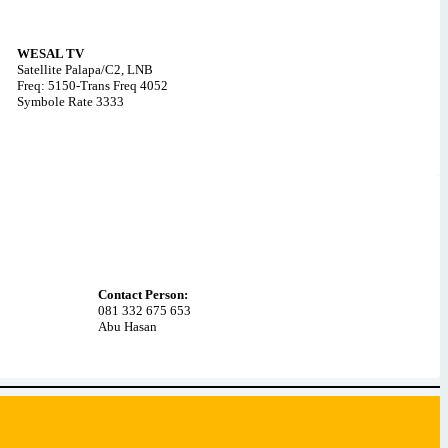
WESAL TV
Satellite Palapa/C2, LNB
Freq: 5150-Trans Freq 4052
Symbole Rate 3333
Contact Person:
081 332 675 653
Abu Hasan