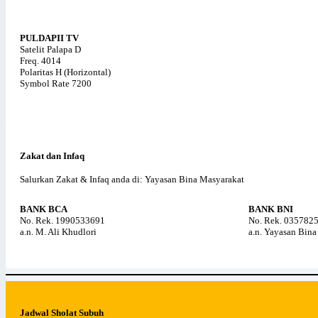
PULDAPII TV
Satelit Palapa D
Freq. 4014
Polaritas H (Horizontal)
Symbol Rate 7200
Zakat dan Infaq
Salurkan Zakat & Infaq anda di: Yayasan Bina Masyarakat
BANK BCA
BANK BNI
No. Rek. 1990533691
No. Rek. 035782
a.n. M. Ali Khudlori
a.n. Yayasan Bin
Jadwal Sholat Subuh