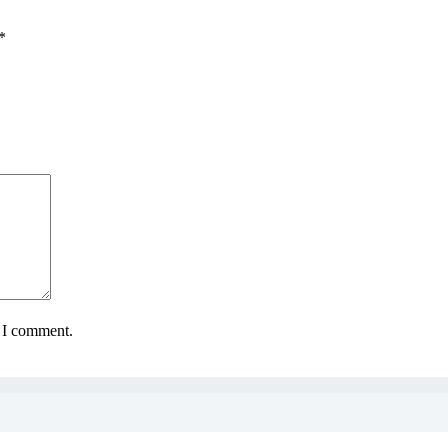
*
e I comment.