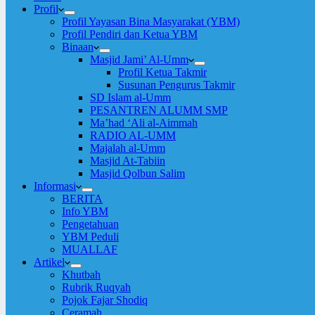
Profil
Profil Yayasan Bina Masyarakat (YBM)
Profil Pendiri dan Ketua YBM
Binaan
Masjid Jami’ Al-Umm
Profil Ketua Takmir
Susunan Pengurus Takmir
SD Islam al-Umm
PESANTREN ALUMM SMP
Ma’had ‘Ali al-Aimmah
RADIO AL-UMM
Majalah al-Umm
Masjid At-Tabiin
Masjid Qolbun Salim
Informasi
BERITA
Info YBM
Pengetahuan
YBM Peduli
MUALLAF
Artikel
Khutbah
Rubrik Ruqyah
Pojok Fajar Shodiq
Ceramah