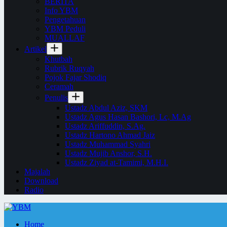
BERITA
Info YBM
Pengetahuan
YBM Peduli
MUALLAF
Artikel
Khutbah
Rubrik Ruqyah
Pojok Fajar Shodiq
Ceramah
Penulis
Ustadz Abdul Aziz, SKM
Ustadz Agus Hasan Bashori, Lc, M.Ag
Ustadz Ariffuddin, S.Ag.
Ustadz Hartono Ahmad Jaiz
Ustadz Muhammad Syahri
Ustadz Mujib Anshor, S.H.
Ustadz Ziyad at-Tamimi, M.H.I.
Majalah
Download
Radio
Home