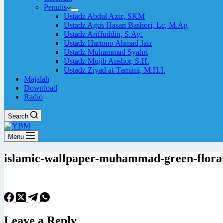
Penulis
Ustadz Abdul Aziz, SKM
Ustadz Agus Hasan Bashori, Lc, M.Ag
Ustadz Ariffuddin, S.Ag.
Ustadz Hartono Ahmad Jaiz
Ustadz Muhammad Syahri
Ustadz Mujib Anshor, S.H.
Ustadz Ziyad at-Tamimi, M.H.I.
Majalah
Download
Radio
Search
Menu
islamic-wallpaper-muhammad-green-flora
Leave a Reply