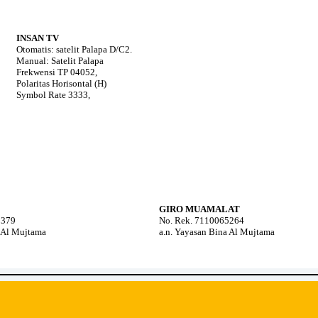
INSAN TV
Otomatis: satelit Palapa D/C2.
Manual: Satelit Palapa
Frekwensi TP 04052,
Polaritas Horisontal (H)
Symbol Rate 3333,
GIRO MUAMALAT
5379
No. Rek. 7110065264
a Al Mujtama
a.n. Yayasan Bina Al Mujtama