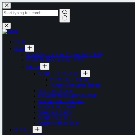
Skip
to
content
No
results
Home
Profil
Profil Yayasan Bina Masyarakat (YBM)
Profil Pendiri dan Ketua YBM
Binaan
Masjid Jami’ Al-Umm
Profil Ketua Takmir
Susunan Pengurus Takmir
SD Islam al-Umm
PESANTREN ALUMM SMP
Ma’had ‘Ali al-Aimmah
RADIO AL-UMM
Majalah al-Umm
Masjid At-Tabiin
Masjid Qolbun Salim
Informasi