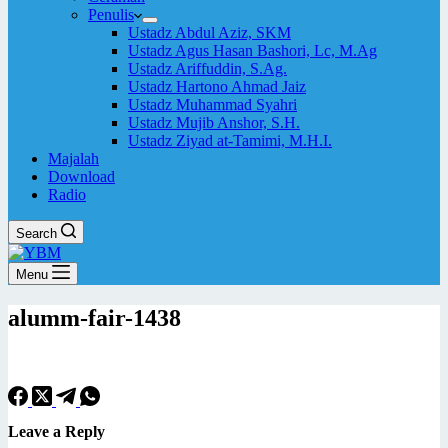
Penulis
Ustadz Abdul Aziz, SKM
Ustadz Agus Hasan Bashori, Lc, M.Ag
Ustadz Ariffuddin, S.Ag.
Ustadz Hartono Ahmad Jaiz
Ustadz Muhammad Syahri
Ustadz Mujib Anshor, S.H.
Ustadz Ziyad at-Tamimi, M.H.I.
Majalah
Download
Radio
Search
Menu
alumm-fair-1438
Leave a Reply