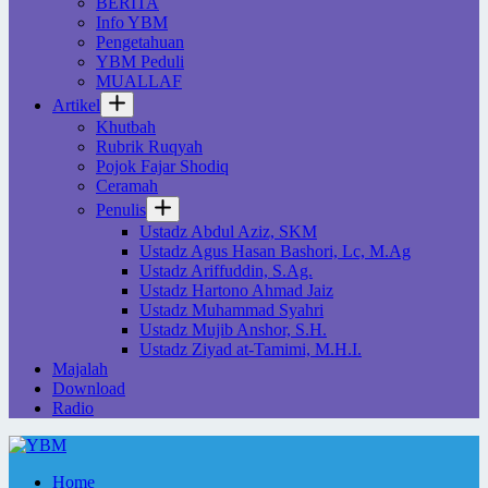
BERITA
Info YBM
Pengetahuan
YBM Peduli
MUALLAF
Artikel
Khutbah
Rubrik Ruqyah
Pojok Fajar Shodiq
Ceramah
Penulis
Ustadz Abdul Aziz, SKM
Ustadz Agus Hasan Bashori, Lc, M.Ag
Ustadz Ariffuddin, S.Ag.
Ustadz Hartono Ahmad Jaiz
Ustadz Muhammad Syahri
Ustadz Mujib Anshor, S.H.
Ustadz Ziyad at-Tamimi, M.H.I.
Majalah
Download
Radio
Home