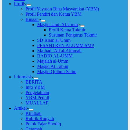
Profil
Profil Yayasan Bina Masyarakat (YBM)
Profil Pendiri dan Ketua YBM
Binaan
Masjid Jami’ Al-Umm
Profil Ketua Takmir
Susunan Pengurus Takmir
SD Islam al-Umm
PESANTREN ALUMM SMP
Ma’had ‘Ali al-Aimmah
RADIO AL-UMM
Majalah al-Umm
Masjid At-Tabiin
Masjid Qolbun Salim
Informasi
BERITA
Info YBM
Pengetahuan
YBM Peduli
MUALLAF
Artikel
Khutbah
Rubrik Ruqyah
Pojok Fajar Shodiq
Ceramah