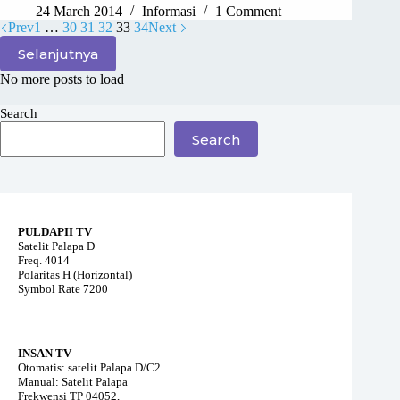
24 March 2014
Informasi
1 Comment
Prev
1
…
30
31
32
33
34
Next
Selanjutnya
No more posts to load
Search
Search
PULDAPII TV
Satelit Palapa D
Freq. 4014
Polaritas H (Horizontal)
Symbol Rate 7200
INSAN TV
Otomatis: satelit Palapa D/C2.
Manual: Satelit Palapa
Frekwensi TP 04052,