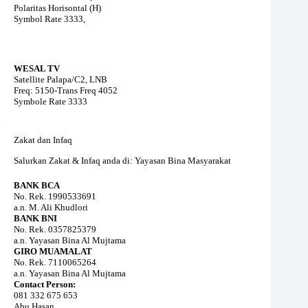
Polaritas Horisontal (H)
Symbol Rate 3333,
WESAL TV
Satellite Palapa/C2, LNB
Freq: 5150-Trans Freq 4052
Symbole Rate 3333
Zakat dan Infaq
Salurkan Zakat & Infaq anda di: Yayasan Bina Masyarakat
BANK BCA
No. Rek. 1990533691
a.n. M. Ali Khudlori
BANK BNI
No. Rek. 0357825379
a.n. Yayasan Bina Al Mujtama
GIRO MUAMALAT
No. Rek. 7110065264
a.n. Yayasan Bina Al Mujtama
Contact Person:
081 332 675 653
Abu Hasan