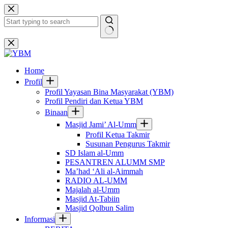
Skip
to
content
No
results
Home
Profil
Profil Yayasan Bina Masyarakat (YBM)
Profil Pendiri dan Ketua YBM
Binaan
Masjid Jami’ Al-Umm
Profil Ketua Takmir
Susunan Pengurus Takmir
SD Islam al-Umm
PESANTREN ALUMM SMP
Ma’had ‘Ali al-Aimmah
RADIO AL-UMM
Majalah al-Umm
Masjid At-Tabiin
Masjid Qolbun Salim
Informasi