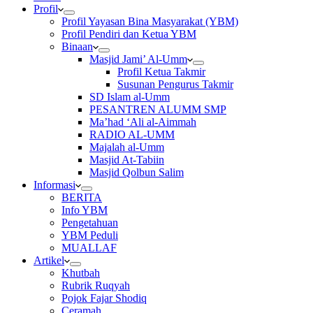
Profil
Profil Yayasan Bina Masyarakat (YBM)
Profil Pendiri dan Ketua YBM
Binaan
Masjid Jami’ Al-Umm
Profil Ketua Takmir
Susunan Pengurus Takmir
SD Islam al-Umm
PESANTREN ALUMM SMP
Ma’had ‘Ali al-Aimmah
RADIO AL-UMM
Majalah al-Umm
Masjid At-Tabiin
Masjid Qolbun Salim
Informasi
BERITA
Info YBM
Pengetahuan
YBM Peduli
MUALLAF
Artikel
Khutbah
Rubrik Ruqyah
Pojok Fajar Shodiq
Ceramah