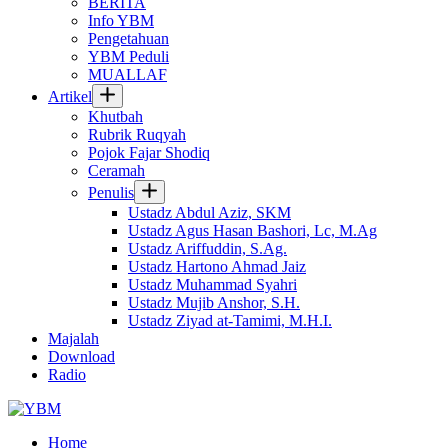
BERITA
Info YBM
Pengetahuan
YBM Peduli
MUALLAF
Artikel
Khutbah
Rubrik Ruqyah
Pojok Fajar Shodiq
Ceramah
Penulis
Ustadz Abdul Aziz, SKM
Ustadz Agus Hasan Bashori, Lc, M.Ag
Ustadz Ariffuddin, S.Ag.
Ustadz Hartono Ahmad Jaiz
Ustadz Muhammad Syahri
Ustadz Mujib Anshor, S.H.
Ustadz Ziyad at-Tamimi, M.H.I.
Majalah
Download
Radio
Home