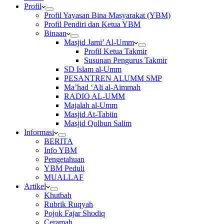
Profil
Profil Yayasan Bina Masyarakat (YBM)
Profil Pendiri dan Ketua YBM
Binaan
Masjid Jami’ Al-Umm
Profil Ketua Takmir
Susunan Pengurus Takmir
SD Islam al-Umm
PESANTREN ALUMM SMP
Ma’had ‘Ali al-Aimmah
RADIO AL-UMM
Majalah al-Umm
Masjid At-Tabiin
Masjid Qolbun Salim
Informasi
BERITA
Info YBM
Pengetahuan
YBM Peduli
MUALLAF
Artikel
Khutbah
Rubrik Ruqyah
Pojok Fajar Shodiq
Ceramah