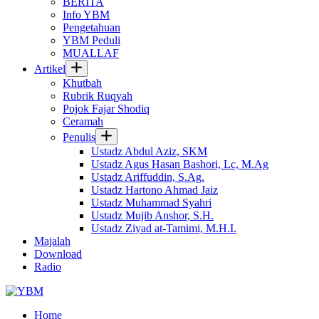
BERITA
Info YBM
Pengetahuan
YBM Peduli
MUALLAF
Artikel
Khutbah
Rubrik Ruqyah
Pojok Fajar Shodiq
Ceramah
Penulis
Ustadz Abdul Aziz, SKM
Ustadz Agus Hasan Bashori, Lc, M.Ag
Ustadz Ariffuddin, S.Ag.
Ustadz Hartono Ahmad Jaiz
Ustadz Muhammad Syahri
Ustadz Mujib Anshor, S.H.
Ustadz Ziyad at-Tamimi, M.H.I.
Majalah
Download
Radio
Home