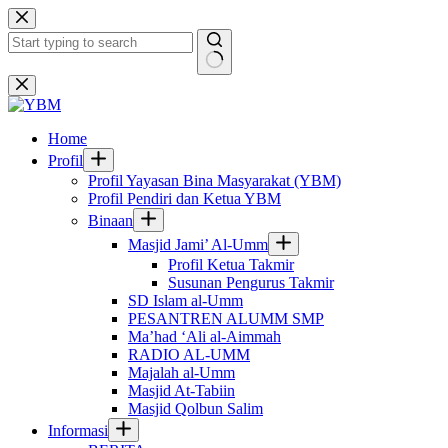
Skip
to
content
No
results
Home
Profil
Profil Yayasan Bina Masyarakat (YBM)
Profil Pendiri dan Ketua YBM
Binaan
Masjid Jami’ Al-Umm
Profil Ketua Takmir
Susunan Pengurus Takmir
SD Islam al-Umm
PESANTREN ALUMM SMP
Ma’had ‘Ali al-Aimmah
RADIO AL-UMM
Majalah al-Umm
Masjid At-Tabiin
Masjid Qolbun Salim
Informasi