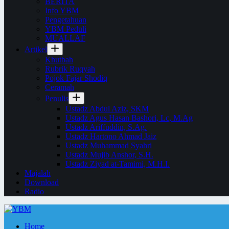
BERITA
Info YBM
Pengetahuan
YBM Peduli
MUALLAF
Artikel
Khutbah
Rubrik Ruqyah
Pojok Fajar Shodiq
Ceramah
Penulis
Ustadz Abdul Aziz, SKM
Ustadz Agus Hasan Bashori, Lc, M.Ag
Ustadz Ariffuddin, S.Ag.
Ustadz Hartono Ahmad Jaiz
Ustadz Muhammad Syahri
Ustadz Mujib Anshor, S.H.
Ustadz Ziyad at-Tamimi, M.H.I.
Majalah
Download
Radio
Home