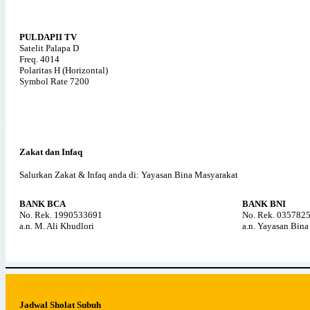
PULDAPII TV
Satelit Palapa D
Freq. 4014
Polaritas H (Horizontal)
Symbol Rate 7200
Zakat dan Infaq
Salurkan Zakat & Infaq anda di: Yayasan Bina Masyarakat
BANK BCA
BANK BNI
No. Rek. 1990533691
No. Rek. 035782
a.n. M. Ali Khudlori
a.n. Yayasan Bin
Jadwal Sholat Subuh