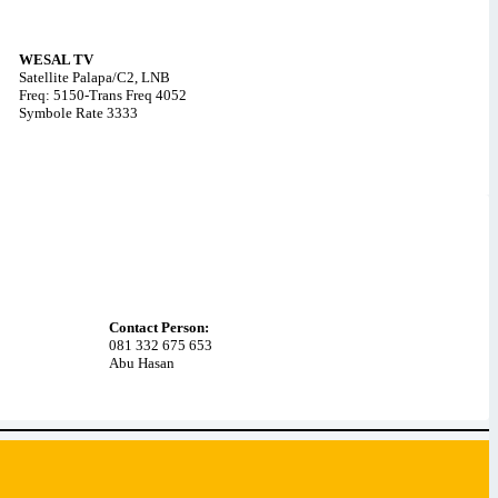
WESAL TV
Satellite Palapa/C2, LNB
Freq: 5150-Trans Freq 4052
Symbole Rate 3333
Contact Person:
081 332 675 653
Abu Hasan