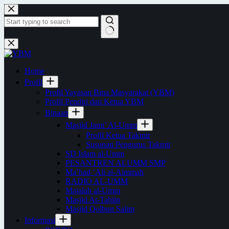
Skip
to
content
No
results
Home
Profil
Profil Yayasan Bina Masyarakat (YBM)
Profil Pendiri dan Ketua YBM
Binaan
Masjid Jami’ Al-Umm
Profil Ketua Takmir
Susunan Pengurus Takmir
SD Islam al-Umm
PESANTREN ALUMM SMP
Ma’had ‘Ali al-Aimmah
RADIO AL-UMM
Majalah al-Umm
Masjid At-Tabiin
Masjid Qolbun Salim
Informasi