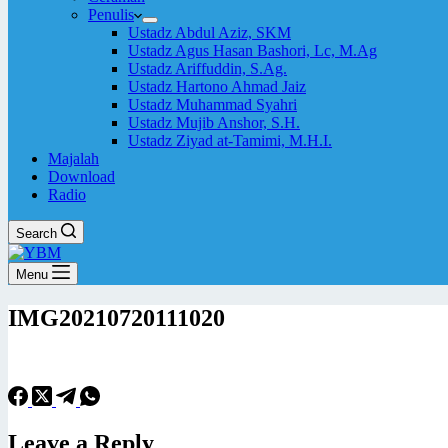
Penulis
Ustadz Abdul Aziz, SKM
Ustadz Agus Hasan Bashori, Lc, M.Ag
Ustadz Ariffuddin, S.Ag.
Ustadz Hartono Ahmad Jaiz
Ustadz Muhammad Syahri
Ustadz Mujib Anshor, S.H.
Ustadz Ziyad at-Tamimi, M.H.I.
Majalah
Download
Radio
Search
Menu
IMG20210720111020
Leave a Reply