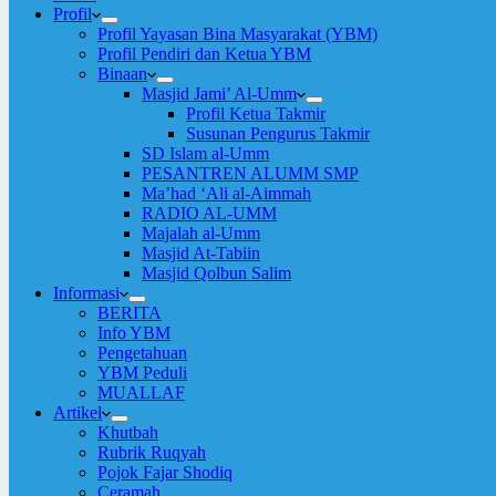
Profil
Profil Yayasan Bina Masyarakat (YBM)
Profil Pendiri dan Ketua YBM
Binaan
Masjid Jami’ Al-Umm
Profil Ketua Takmir
Susunan Pengurus Takmir
SD Islam al-Umm
PESANTREN ALUMM SMP
Ma’had ‘Ali al-Aimmah
RADIO AL-UMM
Majalah al-Umm
Masjid At-Tabiin
Masjid Qolbun Salim
Informasi
BERITA
Info YBM
Pengetahuan
YBM Peduli
MUALLAF
Artikel
Khutbah
Rubrik Ruqyah
Pojok Fajar Shodiq
Ceramah