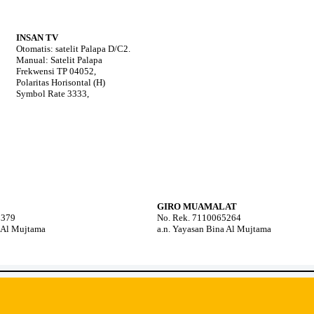
INSAN TV
Otomatis: satelit Palapa D/C2.
Manual: Satelit Palapa
Frekwensi TP 04052,
Polaritas Horisontal (H)
Symbol Rate 3333,
GIRO MUAMALAT
5379
No. Rek. 7110065264
a Al Mujtama
a.n. Yayasan Bina Al Mujtama