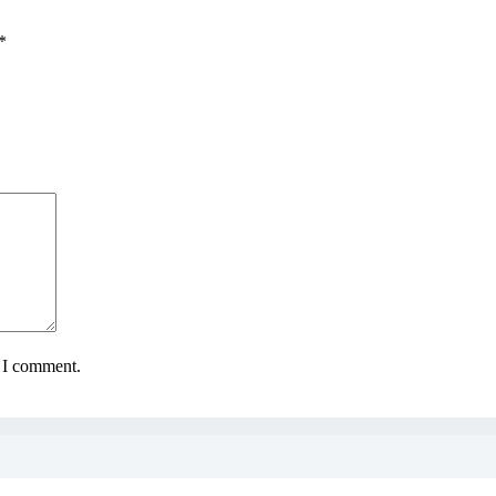
*
e I comment.