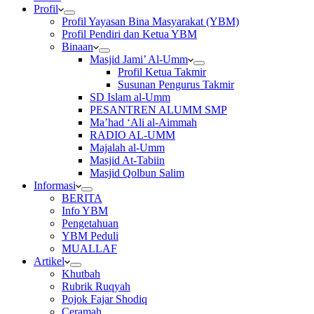
Profil
Profil Yayasan Bina Masyarakat (YBM)
Profil Pendiri dan Ketua YBM
Binaan
Masjid Jami’ Al-Umm
Profil Ketua Takmir
Susunan Pengurus Takmir
SD Islam al-Umm
PESANTREN ALUMM SMP
Ma’had ‘Ali al-Aimmah
RADIO AL-UMM
Majalah al-Umm
Masjid At-Tabiin
Masjid Qolbun Salim
Informasi
BERITA
Info YBM
Pengetahuan
YBM Peduli
MUALLAF
Artikel
Khutbah
Rubrik Ruqyah
Pojok Fajar Shodiq
Ceramah