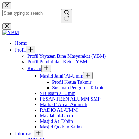
Skip
to
content
No
results
Home
Profil
Profil Yayasan Bina Masyarakat (YBM)
Profil Pendiri dan Ketua YBM
Binaan
Masjid Jami’ Al-Umm
Profil Ketua Takmir
Susunan Pengurus Takmir
SD Islam al-Umm
PESANTREN ALUMM SMP
Ma’had ‘Ali al-Aimmah
RADIO AL-UMM
Majalah al-Umm
Masjid At-Tabiin
Masjid Qolbun Salim
Informasi