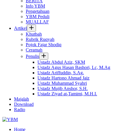
BERITA
Info YBM
Pengetahuan
YBM Peduli
MUALLAF
Artikel
Khutbah
Rubrik Ruqyah
Pojok Fajar Shodiq
Ceramah
Penulis
Ustadz Abdul Aziz, SKM
Ustadz Agus Hasan Bashori, Lc, M.Ag
Ustadz Ariffuddin, S.Ag.
Ustadz Hartono Ahmad Jaiz
Ustadz Muhammad Syahri
Ustadz Mujib Anshor, S.H.
Ustadz Ziyad at-Tamimi, M.H.I.
Majalah
Download
Radio
Home