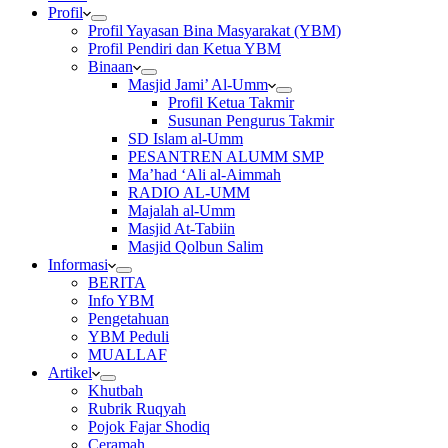
Profil
Profil Yayasan Bina Masyarakat (YBM)
Profil Pendiri dan Ketua YBM
Binaan
Masjid Jami’ Al-Umm
Profil Ketua Takmir
Susunan Pengurus Takmir
SD Islam al-Umm
PESANTREN ALUMM SMP
Ma’had ‘Ali al-Aimmah
RADIO AL-UMM
Majalah al-Umm
Masjid At-Tabiin
Masjid Qolbun Salim
Informasi
BERITA
Info YBM
Pengetahuan
YBM Peduli
MUALLAF
Artikel
Khutbah
Rubrik Ruqyah
Pojok Fajar Shodiq
Ceramah