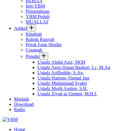
BERITA
Info YBM
Pengetahuan
YBM Peduli
MUALLAF
Artikel
Khutbah
Rubrik Ruqyah
Pojok Fajar Shodiq
Ceramah
Penulis
Ustadz Abdul Aziz, SKM
Ustadz Agus Hasan Bashori, Lc, M.Ag
Ustadz Ariffuddin, S.Ag.
Ustadz Hartono Ahmad Jaiz
Ustadz Muhammad Syahri
Ustadz Mujib Anshor, S.H.
Ustadz Ziyad at-Tamimi, M.H.I.
Majalah
Download
Radio
Home