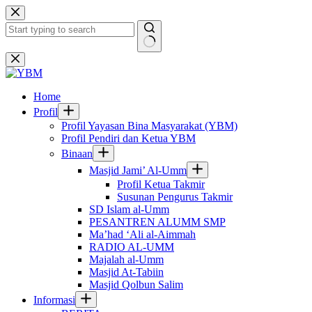
Skip
to
content
No
results
Home
Profil
Profil Yayasan Bina Masyarakat (YBM)
Profil Pendiri dan Ketua YBM
Binaan
Masjid Jami’ Al-Umm
Profil Ketua Takmir
Susunan Pengurus Takmir
SD Islam al-Umm
PESANTREN ALUMM SMP
Ma’had ‘Ali al-Aimmah
RADIO AL-UMM
Majalah al-Umm
Masjid At-Tabiin
Masjid Qolbun Salim
Informasi