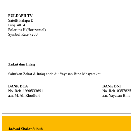
PULDAPII TV
Satelit Palapa D
Freq. 4014
Polaritas H (Horizontal)
Symbol Rate 7200
Zakat dan Infaq
Salurkan Zakat & Infaq anda di: Yayasan Bina Masyarakat
BANK BCA
BANK BNI
No. Rek. 1990533691
No. Rek. 035782
a.n. M. Ali Khudlori
a.n. Yayasan Bin
Jadwal Sholat Subuh