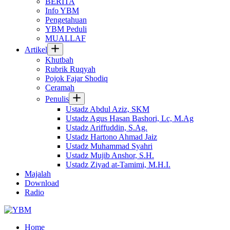
BERITA
Info YBM
Pengetahuan
YBM Peduli
MUALLAF
Artikel
Khutbah
Rubrik Ruqyah
Pojok Fajar Shodiq
Ceramah
Penulis
Ustadz Abdul Aziz, SKM
Ustadz Agus Hasan Bashori, Lc, M.Ag
Ustadz Ariffuddin, S.Ag.
Ustadz Hartono Ahmad Jaiz
Ustadz Muhammad Syahri
Ustadz Mujib Anshor, S.H.
Ustadz Ziyad at-Tamimi, M.H.I.
Majalah
Download
Radio
Home