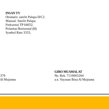
INSAN TV
Otomatis: satelit Palapa D/C2.
Manual: Satelit Palapa
Frekwensi TP 04052,
Polaritas Horisontal (H)
Symbol Rate 3333,
GIRO MUAMALAT
5379
No. Rek. 7110065264
a Al Mujtama
a.n. Yayasan Bina Al Mujtama