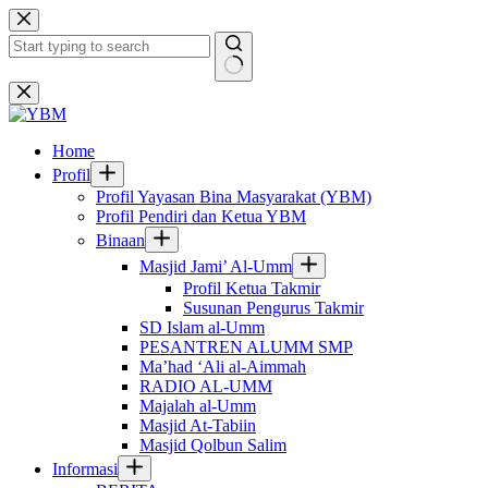
Skip
to
content
No
results
Home
Profil
Profil Yayasan Bina Masyarakat (YBM)
Profil Pendiri dan Ketua YBM
Binaan
Masjid Jami’ Al-Umm
Profil Ketua Takmir
Susunan Pengurus Takmir
SD Islam al-Umm
PESANTREN ALUMM SMP
Ma’had ‘Ali al-Aimmah
RADIO AL-UMM
Majalah al-Umm
Masjid At-Tabiin
Masjid Qolbun Salim
Informasi