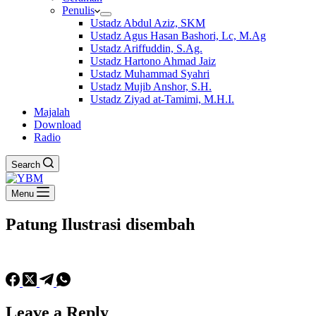
Penulis
Ustadz Abdul Aziz, SKM
Ustadz Agus Hasan Bashori, Lc, M.Ag
Ustadz Ariffuddin, S.Ag.
Ustadz Hartono Ahmad Jaiz
Ustadz Muhammad Syahri
Ustadz Mujib Anshor, S.H.
Ustadz Ziyad at-Tamimi, M.H.I.
Majalah
Download
Radio
Search
Menu
Patung Ilustrasi disembah
Leave a Reply