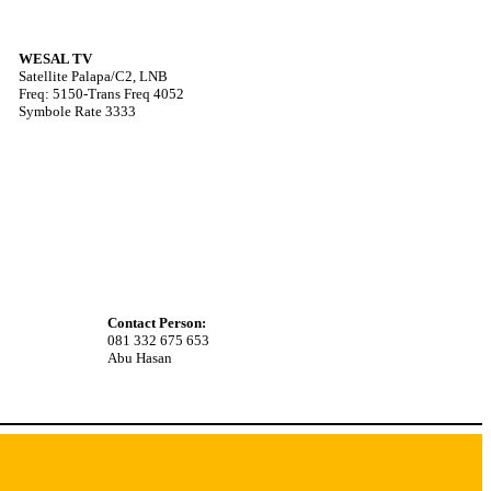
WESAL TV
Satellite Palapa/C2, LNB
Freq: 5150-Trans Freq 4052
Symbole Rate 3333
Contact Person:
081 332 675 653
Abu Hasan