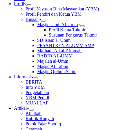
Profil
Profil Yayasan Bina Masyarakat (YBM)
Profil Pendiri dan Ketua YBM
Binaan
Masjid Jami’ Al-Umm
Profil Ketua Takmir
Susunan Pengurus Takmir
SD Islam al-Umm
PESANTREN ALUMM SMP
Ma’had ‘Ali al-Aimmah
RADIO AL-UMM
Majalah al-Umm
Masjid At-Tabiin
Masjid Qolbun Salim
Informasi
BERITA
Info YBM
Pengetahuan
YBM Peduli
MUALLAF
Artikel
Khutbah
Rubrik Ruqyah
Pojok Fajar Shodiq
Ceramah