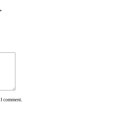
*
e I comment.