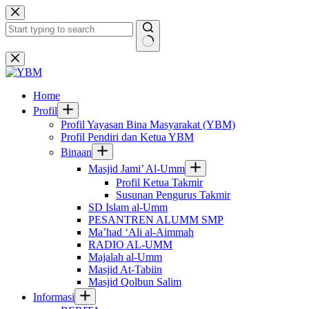
Skip
to
content
No
results
Home
Profil
Profil Yayasan Bina Masyarakat (YBM)
Profil Pendiri dan Ketua YBM
Binaan
Masjid Jami’ Al-Umm
Profil Ketua Takmir
Susunan Pengurus Takmir
SD Islam al-Umm
PESANTREN ALUMM SMP
Ma’had ‘Ali al-Aimmah
RADIO AL-UMM
Majalah al-Umm
Masjid At-Tabiin
Masjid Qolbun Salim
Informasi