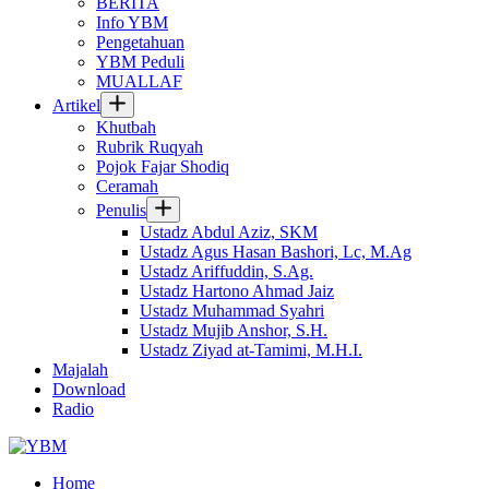
BERITA
Info YBM
Pengetahuan
YBM Peduli
MUALLAF
Artikel
Khutbah
Rubrik Ruqyah
Pojok Fajar Shodiq
Ceramah
Penulis
Ustadz Abdul Aziz, SKM
Ustadz Agus Hasan Bashori, Lc, M.Ag
Ustadz Ariffuddin, S.Ag.
Ustadz Hartono Ahmad Jaiz
Ustadz Muhammad Syahri
Ustadz Mujib Anshor, S.H.
Ustadz Ziyad at-Tamimi, M.H.I.
Majalah
Download
Radio
Home