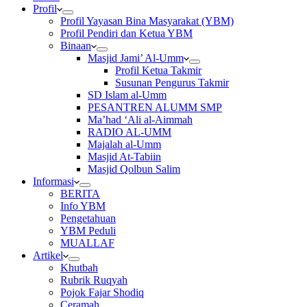
Profil
Profil Yayasan Bina Masyarakat (YBM)
Profil Pendiri dan Ketua YBM
Binaan
Masjid Jami’ Al-Umm
Profil Ketua Takmir
Susunan Pengurus Takmir
SD Islam al-Umm
PESANTREN ALUMM SMP
Ma’had ‘Ali al-Aimmah
RADIO AL-UMM
Majalah al-Umm
Masjid At-Tabiin
Masjid Qolbun Salim
Informasi
BERITA
Info YBM
Pengetahuan
YBM Peduli
MUALLAF
Artikel
Khutbah
Rubrik Ruqyah
Pojok Fajar Shodiq
Ceramah