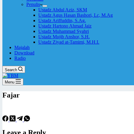
Penulis
Ustadz Abdul Aziz, SKM
Ustadz Agus Hasan Bashori, Lc, M.Ag
Ustadz Ariffuddin, S.Ag.
Ustadz Hartono Ahmad Jaiz
Ustadz Muhammad Syahri
Ustadz Mujib Anshor, S.H.
Ustadz Ziyad at-Tamimi, M.H.I.
Majalah
Download
Radio
Search
Menu
Fajar
Leave a Reply