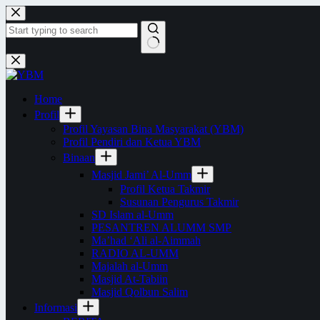
Skip
to
content
No
results
Home
Profil
Profil Yayasan Bina Masyarakat (YBM)
Profil Pendiri dan Ketua YBM
Binaan
Masjid Jami’ Al-Umm
Profil Ketua Takmir
Susunan Pengurus Takmir
SD Islam al-Umm
PESANTREN ALUMM SMP
Ma’had ‘Ali al-Aimmah
RADIO AL-UMM
Majalah al-Umm
Masjid At-Tabiin
Masjid Qolbun Salim
Informasi