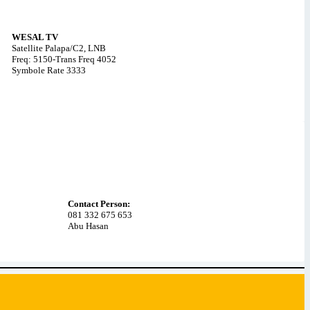
WESAL TV
Satellite Palapa/C2, LNB
Freq: 5150-Trans Freq 4052
Symbole Rate 3333
Contact Person:
081 332 675 653
Abu Hasan