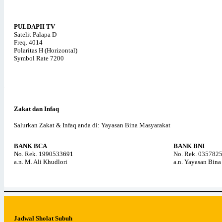
PULDAPII TV
Satelit Palapa D
Freq. 4014
Polaritas H (Horizontal)
Symbol Rate 7200
Zakat dan Infaq
Salurkan Zakat & Infaq anda di: Yayasan Bina Masyarakat
BANK BCA
BANK BNI
No. Rek. 1990533691
No. Rek. 035782
a.n. M. Ali Khudlori
a.n. Yayasan Bin
Jadwal Sholat Subuh