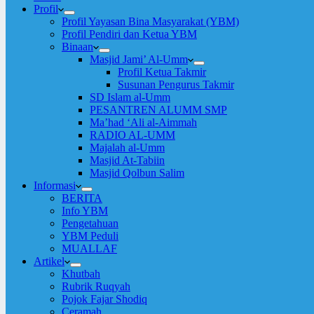
Profil
Profil Yayasan Bina Masyarakat (YBM)
Profil Pendiri dan Ketua YBM
Binaan
Masjid Jami’ Al-Umm
Profil Ketua Takmir
Susunan Pengurus Takmir
SD Islam al-Umm
PESANTREN ALUMM SMP
Ma’had ‘Ali al-Aimmah
RADIO AL-UMM
Majalah al-Umm
Masjid At-Tabiin
Masjid Qolbun Salim
Informasi
BERITA
Info YBM
Pengetahuan
YBM Peduli
MUALLAF
Artikel
Khutbah
Rubrik Ruqyah
Pojok Fajar Shodiq
Ceramah