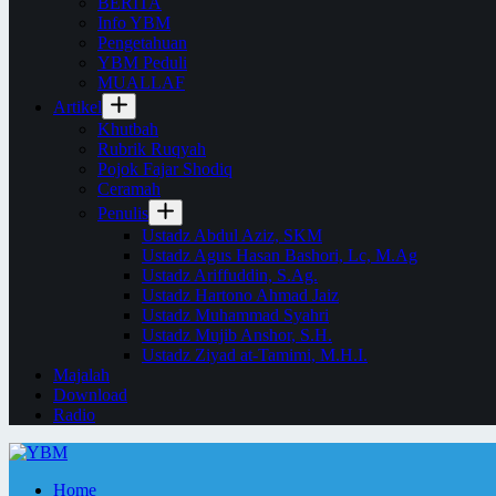
BERITA
Info YBM
Pengetahuan
YBM Peduli
MUALLAF
Artikel
Khutbah
Rubrik Ruqyah
Pojok Fajar Shodiq
Ceramah
Penulis
Ustadz Abdul Aziz, SKM
Ustadz Agus Hasan Bashori, Lc, M.Ag
Ustadz Ariffuddin, S.Ag.
Ustadz Hartono Ahmad Jaiz
Ustadz Muhammad Syahri
Ustadz Mujib Anshor, S.H.
Ustadz Ziyad at-Tamimi, M.H.I.
Majalah
Download
Radio
Home