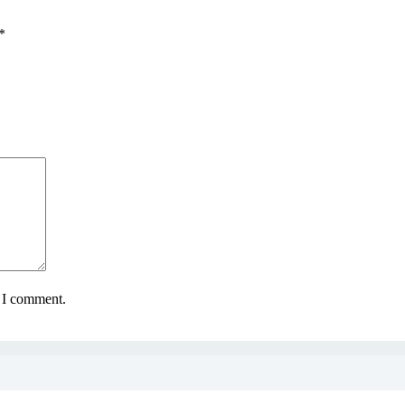
*
e I comment.