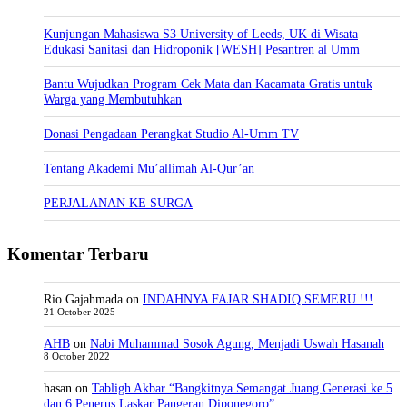
Kunjungan Mahasiswa S3 University of Leeds, UK di Wisata
Edukasi Sanitasi dan Hidroponik [WESH] Pesantren al Umm
Bantu Wujudkan Program Cek Mata dan Kacamata Gratis untuk
Warga yang Membutuhkan
Donasi Pengadaan Perangkat Studio Al-Umm TV
Tentang Akademi Mu’allimah Al-Qur’an
PERJALANAN KE SURGA
Komentar Terbaru
Rio Gajahmada
on
INDAHNYA FAJAR SHADIQ SEMERU !!!
21 October 2025
AHB
on
Nabi Muhammad Sosok Agung, Menjadi Uswah Hasanah
8 October 2022
hasan
on
Tabligh Akbar “Bangkitnya Semangat Juang Generasi ke 5
dan 6 Penerus Laskar Pangeran Diponegoro”