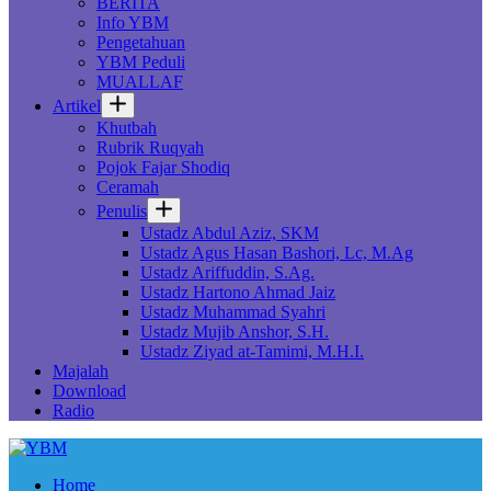
BERITA
Info YBM
Pengetahuan
YBM Peduli
MUALLAF
Artikel
Khutbah
Rubrik Ruqyah
Pojok Fajar Shodiq
Ceramah
Penulis
Ustadz Abdul Aziz, SKM
Ustadz Agus Hasan Bashori, Lc, M.Ag
Ustadz Ariffuddin, S.Ag.
Ustadz Hartono Ahmad Jaiz
Ustadz Muhammad Syahri
Ustadz Mujib Anshor, S.H.
Ustadz Ziyad at-Tamimi, M.H.I.
Majalah
Download
Radio
Home