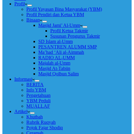
Profil
Profil Yayasan Bina Masyarakat (YBM)
Profil Pendiri dan Ketua YBM
Binaan
Masjid Jami’ Al-Umm
Profil Ketua Takmir
Susunan Pengurus Takmir
SD Islam al-Umm
PESANTREN ALUMM SMP
Ma’had ‘Ali al-Aimmah
RADIO AL-UMM
Majalah al-Umm
Masjid At-Tabiin
Masjid Qolbun Salim
Informasi
BERITA
Info YBM
Pengetahuan
YBM Peduli
MUALLAF
Artikel
Khutbah
Rubrik Ruqyah
Pojok Fajar Shodiq
Ceramah