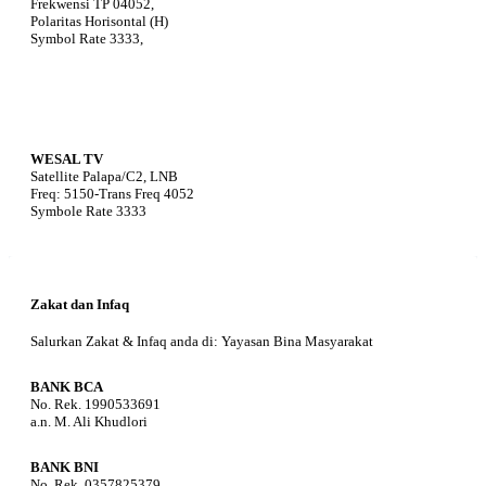
Frekwensi TP 04052,
Polaritas Horisontal (H)
Symbol Rate 3333,
WESAL TV
Satellite Palapa/C2, LNB
Freq: 5150-Trans Freq 4052
Symbole Rate 3333
Zakat dan Infaq
Salurkan Zakat & Infaq anda di: Yayasan Bina Masyarakat
BANK BCA
No. Rek. 1990533691
a.n. M. Ali Khudlori
BANK BNI
No. Rek. 0357825379