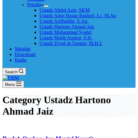
Penulis
Ustadz Abdul Aziz, SKM
Ustadz Agus Hasan Bashori, Lc, M.Ag
Ustadz Ariffuddin, S.Ag.
Ustadz Hartono Ahmad Jaiz
Ustadz Muhammad Syahri
Ustadz Mujib Anshor, S.H.
Ustadz Ziyad at-Tamimi, M.H.I.
Majalah
Download
Radio
Search
Menu
Category
Ustadz Hartono
Ahmad Jaiz