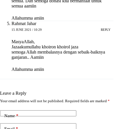
semua. Dan semoga donasi kita bermanfaat untuk
semua aamiin
Allahumma amiin
Rahmat Jahar
15 JUNE 2021 / 10:29
REPLY
MasyaAllah,
Jazaakumullahu khoiron khoirol jaza
semoga Allah membalasnya dengan sebaik-baiknya
ganjaran.. Aamiin
Allahumma amiin
Leave a Reply
Your email address will not be published.
Required fields are marked
*
Name
*
Email
*