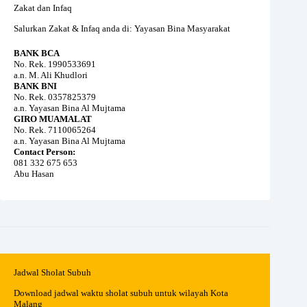
Zakat dan Infaq
Salurkan Zakat & Infaq anda di: Yayasan Bina Masyarakat
BANK BCA
No. Rek. 1990533691
a.n. M. Ali Khudlori
BANK BNI
No. Rek. 0357825379
a.n. Yayasan Bina Al Mujtama
GIRO MUAMALAT
No. Rek. 7110065264
a.n. Yayasan Bina Al Mujtama
Contact Person:
081 332 675 653
Abu Hasan
Jadwal Sholat Subuh
Download jadwal waktu sholat subuh untuk wilayah Kota
Malang