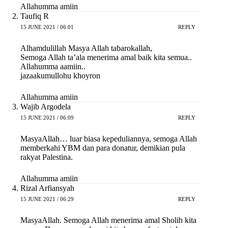
Allahumma amiin
Taufiq R
15 JUNE 2021 / 06:01
REPLY
Alhamdulillah Masya Allah tabarokallah,
Semoga Allah ta’ala menerima amal baik kita semua..
Allahumma aamiin..
jazaakumullohu khoyron
Allahumma amiin
Wajib Argodela
15 JUNE 2021 / 06:09
REPLY
MasyaAllah… luar biasa kepeduliannya, semoga Allah
memberkahi YBM dan para donatur, demikian pula
rakyat Palestina.
Allahumma amiin
Rizal Arfiansyah
15 JUNE 2021 / 06:29
REPLY
MasyaAllah. Semoga Allah menerima amal Sholih kita