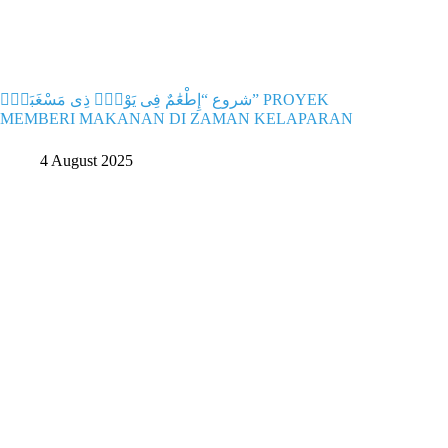
شروع “إِطْعَٰمٌ فِى يَوْمٍۢ ذِى مَسْغَبَةٍۢ” PROYEK
MEMBERI MAKANAN DI ZAMAN KELAPARAN
4 August 2025