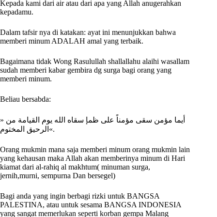
Kepada kami dari air atau dari apa yang Allah anugerahkan
kepadamu.
Dalam tafsir nya di katakan: ayat ini menunjukkan bahwa
memberi minum ADALAH amal yang terbaik.
Bagaimana tidak Wong Rasulullah shallallahu alaihi wasallam
sudah memberi kabar gembira dg surga bagi orang yang
memberi minum.
Beliau bersabda:
» أيما مؤمن سقى مؤمناً على ظمإ سقاه الله يوم القيامة من
الرحيق المختوم«.
Orang mukmin mana saja memberi minum orang mukmin lain
yang kehausan maka Allah akan memberinya minum di Hari
kiamat dari al-rahiq al makhtum( minuman surga,
jernih,murni, sempurna Dan bersegel)
Bagi anda yang ingin berbagi rizki untuk BANGSA
PALESTINA, atau untuk sesama BANGSA INDONESIA
yang sangat memerlukan seperti korban gempa Malang