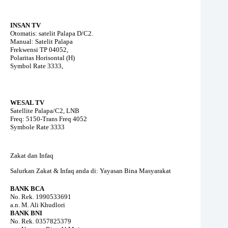
INSAN TV
Otomatis: satelit Palapa D/C2.
Manual: Satelit Palapa
Frekwensi TP 04052,
Polaritas Horisontal (H)
Symbol Rate 3333,
WESAL TV
Satellite Palapa/C2, LNB
Freq: 5150-Trans Freq 4052
Symbole Rate 3333
Zakat dan Infaq
Salurkan Zakat & Infaq anda di: Yayasan Bina Masyarakat
BANK BCA
No. Rek. 1990533691
a.n. M. Ali Khudlori
BANK BNI
No. Rek. 0357825379