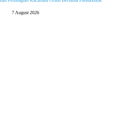
dan Pembagian Kacamata Gratis Bersama PlastikBank
7 August 2026