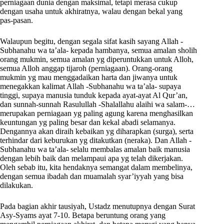
perniagaan dunia dengan maksimal, tetapi merasa cukup
dengan usaha untuk akhiratnya, walau dengan bekal yang
pas-pasan.
Walaupun begitu, dengan segala sifat kasih sayang Allah -
Subhanahu wa ta’ala- kepada hambanya, semua amalan sholih
orang mukmin, semua amalan yg diperuntukkan untuk Alloh,
semua Alloh anggap tijaroh (perniagaan). Orang-orang
mukmin yg mau menggadaikan harta dan jiwanya untuk
menegakkan kalimat Allah -Subhanahu wa ta’ala- supaya
tinggi, supaya manusia tunduk kepada ayat-ayat Al Qur’an,
dan sunnah-sunnah Rasulullah -Shalallahu alaihi wa salam-…
merupakan perniagaan yg paling agung karena menghasilkan
keuntungan yg paling besar dan kekal abadi selamanya.
Dengannya akan diraih kebaikan yg diharapkan (surga), serta
terhindar dari keburukan yg ditakutkan (neraka). Dan Allah -
Subhanahu wa ta’ala- selalu membalas amalan baik manusia
dengan lebih baik dan melampaui apa yg telah dikerjakan.
Oleh sebab itu, kita hendaknya semangat dalam membelinya,
dengan semua ibadah dan muamalah syar’iyyah yang bisa
dilakukan.
Pada bagian akhir tausiyah, Ustadz menutupnya dengan Surat
Asy-Syams ayat 7-10. Betapa beruntung orang yang