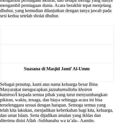
mengambil perniagaan akhirat, dan betapa merugi yang hanya
mengambil perniagaan dunia. Acara berakhir tepat menjelang
dhuhur, yang kemudian dilanjutkan dengan tanya jawab pada
sesi kedua setelah sholat dhuhur.
Suasana di Masjid Jami’ Al-Umm
Sebagai penutup, kami atas nama keluarga besar Bina
Masyarakat mengucapkan
jazzakumullohu khoiron
katsirooÂ
kepada semua pihak yang turut menyumbangkan
pikiran, waktu, tenaga, dan biaya sehingga acara ini bisa
terselenggara sesuai dengan harapan. Semoga semua yang
telah kita lakukan, menjadikan keberkahan bagi kita, keluarga,
dan umat Islam. Serta dijadikan amalan yang ikhlas dan
diterima disisi Allah -Subhanahu wa ta’ala-. Aamiin.