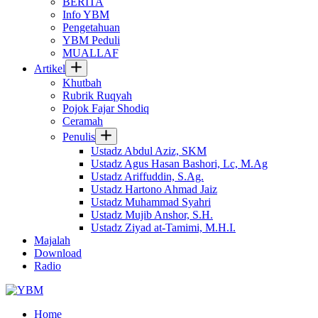
BERITA
Info YBM
Pengetahuan
YBM Peduli
MUALLAF
Artikel
Khutbah
Rubrik Ruqyah
Pojok Fajar Shodiq
Ceramah
Penulis
Ustadz Abdul Aziz, SKM
Ustadz Agus Hasan Bashori, Lc, M.Ag
Ustadz Ariffuddin, S.Ag.
Ustadz Hartono Ahmad Jaiz
Ustadz Muhammad Syahri
Ustadz Mujib Anshor, S.H.
Ustadz Ziyad at-Tamimi, M.H.I.
Majalah
Download
Radio
Home