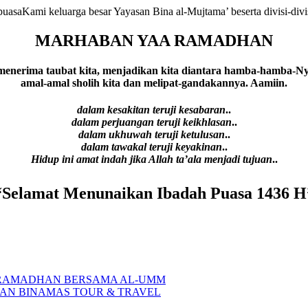
Kami keluarga besar Yayasan Bina al-Mujtama’ beserta divisi-di
MARHABAN YAA RAMADHAN
menerima taubat kita, menjadikan kita diantara hamba-hamba-Ny
amal-amal sholih kita dan melipat-gandakannya. Aamiin.
dalam kesakitan teruji kesabaran
..
dalam perjuangan teruji keikhlasan
..
dalam ukhuwah teruji ketulusan
..
dalam tawakal teruji keyakinan
..
Hidup ini amat indah jika Allah ta’ala menjadi tujuan
..
“Selamat Menunaikan Ibadah Puasa 1436 H”
RAMADHAN BERSAMA AL-UMM
N BINAMAS TOUR & TRAVEL