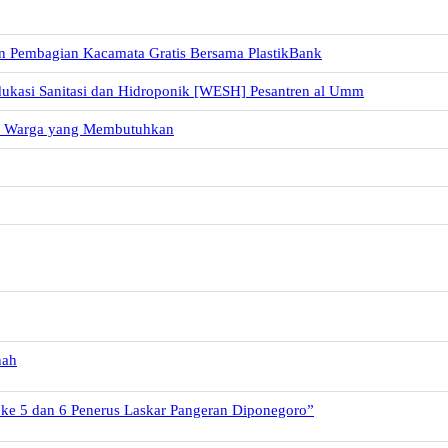
n Pembagian Kacamata Gratis Bersama PlastikBank
dukasi Sanitasi dan Hidroponik [WESH] Pesantren al Umm
uk Warga yang Membutuhkan
nah
 ke 5 dan 6 Penerus Laskar Pangeran Diponegoro”