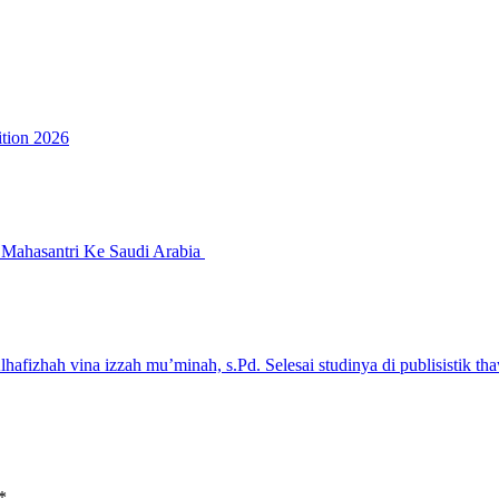
ition 2026
Mahasantri Ke Saudi Arabia
lhafizhah vina izzah mu’minah, s.Pd. Selesai studinya di publisistik th
*