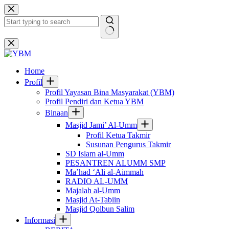
Skip
to
content
No
results
Home
Profil
Profil Yayasan Bina Masyarakat (YBM)
Profil Pendiri dan Ketua YBM
Binaan
Masjid Jami’ Al-Umm
Profil Ketua Takmir
Susunan Pengurus Takmir
SD Islam al-Umm
PESANTREN ALUMM SMP
Ma’had ‘Ali al-Aimmah
RADIO AL-UMM
Majalah al-Umm
Masjid At-Tabiin
Masjid Qolbun Salim
Informasi