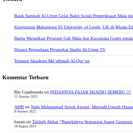
Bank Sampah Al-Umm Gelar Bakti Sosial Pemeriksaan Mata da
Kunjungan Mahasiswa S3 University of Leeds, UK di Wisata E
Bantu Wujudkan Program Cek Mata dan Kacamata Gratis unt
Donasi Pengadaan Perangkat Studio Al-Umm TV
Tentang Akademi Mu’allimah Al-Qur’an
Komentar Terbaru
Rio Gajahmada
on
INDAHNYA FAJAR SHADIQ SEMERU !!!
21 October 2025
AHB
on
Nabi Muhammad Sosok Agung, Menjadi Uswah Hasa
8 October 2022
hasan
on
Tabligh Akbar “Bangkitnya Semangat Juang Generasi
18 August 2021