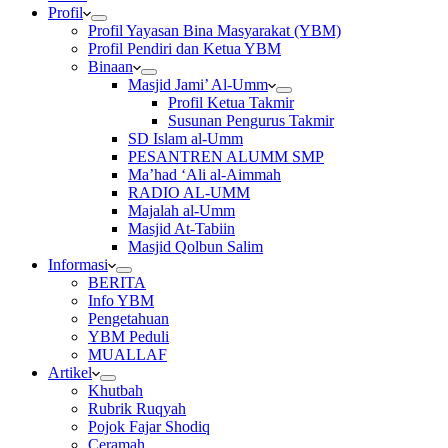
Profil
Profil Yayasan Bina Masyarakat (YBM)
Profil Pendiri dan Ketua YBM
Binaan
Masjid Jami’ Al-Umm
Profil Ketua Takmir
Susunan Pengurus Takmir
SD Islam al-Umm
PESANTREN ALUMM SMP
Ma’had ‘Ali al-Aimmah
RADIO AL-UMM
Majalah al-Umm
Masjid At-Tabiin
Masjid Qolbun Salim
Informasi
BERITA
Info YBM
Pengetahuan
YBM Peduli
MUALLAF
Artikel
Khutbah
Rubrik Ruqyah
Pojok Fajar Shodiq
Ceramah