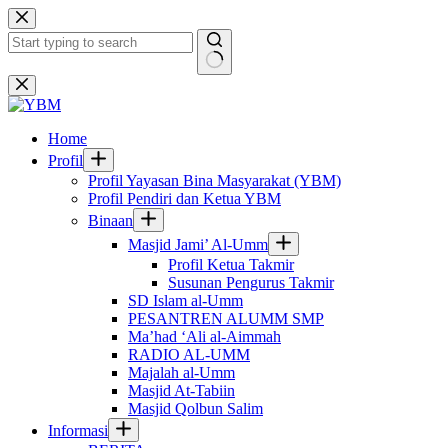
Skip
to
content
No
results
Home
Profil
Profil Yayasan Bina Masyarakat (YBM)
Profil Pendiri dan Ketua YBM
Binaan
Masjid Jami’ Al-Umm
Profil Ketua Takmir
Susunan Pengurus Takmir
SD Islam al-Umm
PESANTREN ALUMM SMP
Ma’had ‘Ali al-Aimmah
RADIO AL-UMM
Majalah al-Umm
Masjid At-Tabiin
Masjid Qolbun Salim
Informasi