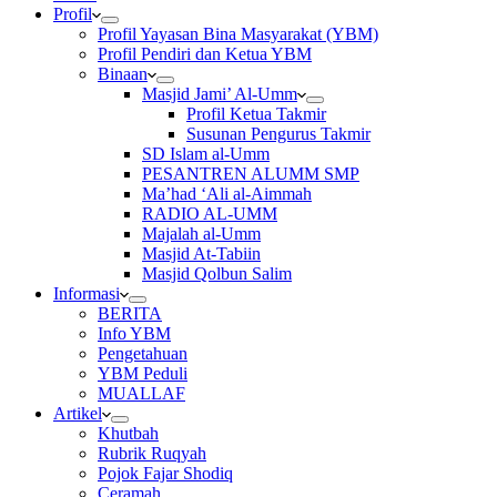
Profil
Profil Yayasan Bina Masyarakat (YBM)
Profil Pendiri dan Ketua YBM
Binaan
Masjid Jami’ Al-Umm
Profil Ketua Takmir
Susunan Pengurus Takmir
SD Islam al-Umm
PESANTREN ALUMM SMP
Ma’had ‘Ali al-Aimmah
RADIO AL-UMM
Majalah al-Umm
Masjid At-Tabiin
Masjid Qolbun Salim
Informasi
BERITA
Info YBM
Pengetahuan
YBM Peduli
MUALLAF
Artikel
Khutbah
Rubrik Ruqyah
Pojok Fajar Shodiq
Ceramah