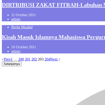
DIRTRIBUSI ZAKAT FITRAH-Labuhan
11 October 2011
admin
Berita Muallaf
Kisah Masuk Islamnya Mahasiswa Perguru
10 October 2011
admin
Prev
1
…
200
201
202
203
204
Next
Selanjutnya