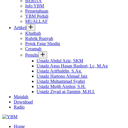
BERITA
Info YBM
Pengetahuan
YBM Peduli
MUALLAF
Artikel
Khutbah
Rubrik Ruqyah
Pojok Fajar Shodiq
Ceramah
Penulis
Ustadz Abdul Aziz, SKM
Ustadz Agus Hasan Bashori, Lc, M.Ag
Ustadz Ariffuddin, S.Ag.
Ustadz Hartono Ahmad Jaiz
Ustadz Muhammad Syahri
Ustadz Mujib Anshor, S.H.
Ustadz Ziyad at-Tamimi, M.H.I.
Majalah
Download
Radio
Home