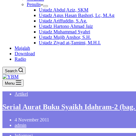
Penulis
Ustadz Abdul Aziz, SKM
Ustadz Agus Hasan Bashori, Lc, M.Ag
Ustadz Ariffuddin, S.Ag.
Ustadz Hartono Ahmad Jaiz
Ustadz Muhammad Syahri
Ustadz Mujib Anshor, S.H.
Ustadz Ziyad at-Tamimi, M.H.I.
Majalah
Download
Radio
Search
Menu
Artikel
Serial Aurat Buku Syaikh Idahram-2 (bag.
4 November 2011
admin
Informasi