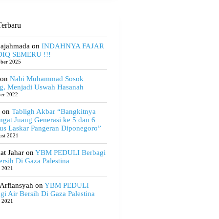
erbaru
Gajahmada
on
INDAHNYA FAJAR
IQ SEMERU !!!
ober 2025
on
Nabi Muhammad Sosok
g, Menjadi Uswah Hasanah
ber 2022
on
Tabligh Akbar “Bangkitnya
gat Juang Generasi ke 5 dan 6
us Laskar Pangeran Diponegoro”
ust 2021
t Jahar
on
YBM PEDULI Berbagi
ersih Di Gaza Palestina
e 2021
 Arfiansyah
on
YBM PEDULI
gi Air Bersih Di Gaza Palestina
e 2021