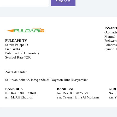
Search
INSAN 
Otomatis
Manual: 
PULDAPII TV
Frekwens
Satelit Palapa D
Polaritas
Freq. 4014
Symbol 
Polaritas H (Horizontal)
Symbol Rate 7200
Zakat dan Infaq
Salurkan Zakat & Infaq anda di: Yayasan Bina Masyarakat
BANK BCA
BANK BNI
GIR
No. Rek. 1990533691
No. Rek. 0357825379
No. R
a.n. M. Ali Khudlori
a.n. Yayasan Bina Al Mujtama
a.n. 