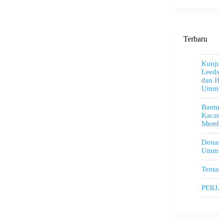
Terbaru
Kunju
Leeds
dan H
Umm
Bant
Kacam
Memb
Donas
Umm
Tenta
PER