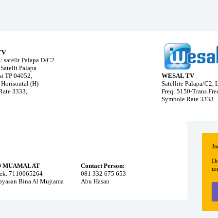
TV
: satelit Palapa D/C2.
Satelit Palapa
i TP 04052,
WESAL TV
 Horisontal (H)
Satellite Palapa/C2,
Rate 3333,
Freq: 5150-Trans Fr
Symbole Rate 3333
Ja
Do
O MUAMALAT
Contact Person:
un
ek. 7110065264
081 332 675 653
Yayasan Bina Al Mujtama
Abu Hasan