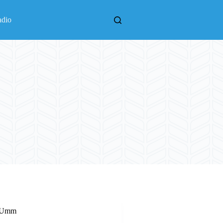
adio
l Umm