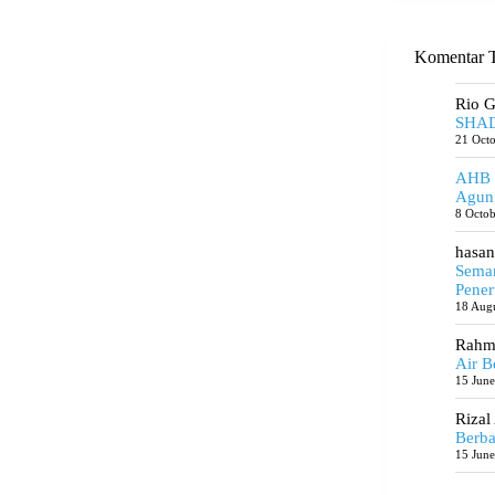
Komentar T
Rio 
SHAD
21 Oct
AHB
Agun
8 Octo
hasan
Seman
Pener
18 Aug
Rahma
Air B
15 Jun
Rizal
Berba
15 Jun