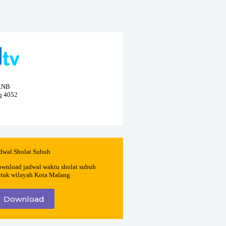
 LNB
eq 4052
dwal Sholat Subuh
wnload jadwal waktu sholat subuh
tuk wilayah Kota Malang
Download