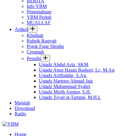
BERITA
Info YBM
Pengetahuan
YBM Peduli
MUALLAF
Artikel
Khutbah
Rubrik Ruqyah
Pojok Fajar Shodiq
Ceramah
Penulis
Ustadz Abdul Aziz, SKM
Ustadz Agus Hasan Bashori, Lc, M.Ag
Ustadz Ariffuddin, S.Ag.
Ustadz Hartono Ahmad Jaiz
Ustadz Muhammad Syahri
Ustadz Mujib Anshor, S.H.
Ustadz Ziyad at-Tamimi, M.H.I.
Majalah
Download
Radio
Home