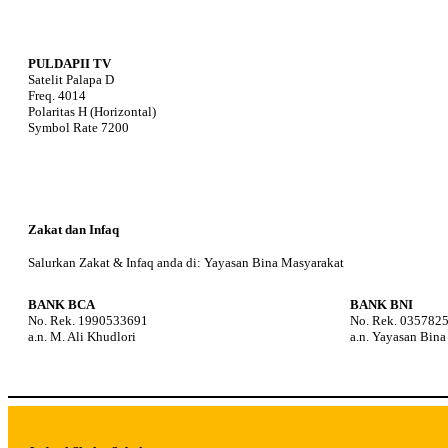
PULDAPII TV
Satelit Palapa D
Freq. 4014
Polaritas H (Horizontal)
Symbol Rate 7200
Zakat dan Infaq
Salurkan Zakat & Infaq anda di: Yayasan Bina Masyarakat
BANK BCA
BANK BNI
No. Rek. 1990533691
No. Rek. 035782
a.n. M. Ali Khudlori
a.n. Yayasan Bin