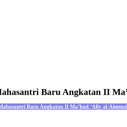
ahasantri Baru Angkatan II Ma
 Mahasantri Baru Angkatan II Ma’had ‘Aliy al-Aimm