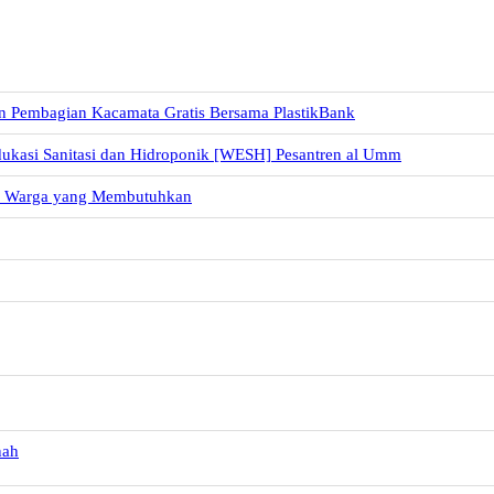
n Pembagian Kacamata Gratis Bersama PlastikBank
dukasi Sanitasi dan Hidroponik [WESH] Pesantren al Umm
uk Warga yang Membutuhkan
nah