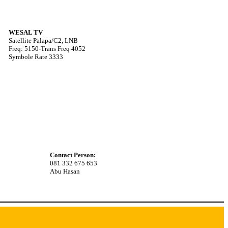
WESAL TV
Satellite Palapa/C2, LNB
Freq: 5150-Trans Freq 4052
Symbole Rate 3333
Contact Person:
081 332 675 653
Abu Hasan