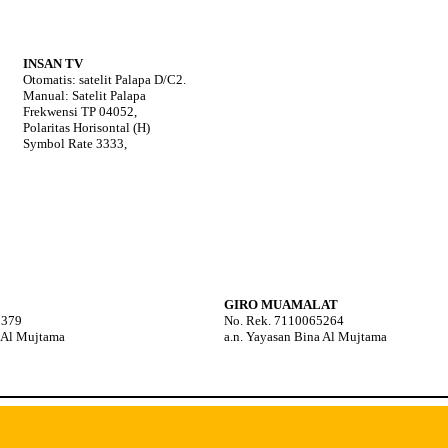
INSAN TV
Otomatis: satelit Palapa D/C2.
Manual: Satelit Palapa
Frekwensi TP 04052,
Polaritas Horisontal (H)
Symbol Rate 3333,
GIRO MUAMALAT
5379
No. Rek. 7110065264
a Al Mujtama
a.n. Yayasan Bina Al Mujtama