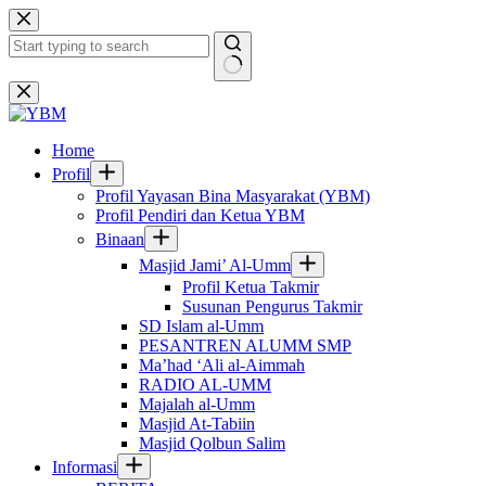
Skip
to
content
No
results
Home
Profil
Profil Yayasan Bina Masyarakat (YBM)
Profil Pendiri dan Ketua YBM
Binaan
Masjid Jami’ Al-Umm
Profil Ketua Takmir
Susunan Pengurus Takmir
SD Islam al-Umm
PESANTREN ALUMM SMP
Ma’had ‘Ali al-Aimmah
RADIO AL-UMM
Majalah al-Umm
Masjid At-Tabiin
Masjid Qolbun Salim
Informasi