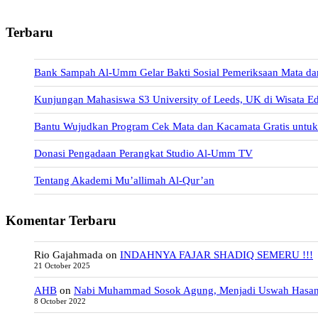
Terbaru
Bank Sampah Al-Umm Gelar Bakti Sosial Pemeriksaan Mata da
Kunjungan Mahasiswa S3 University of Leeds, UK di Wisata E
Bantu Wujudkan Program Cek Mata dan Kacamata Gratis unt
Donasi Pengadaan Perangkat Studio Al-Umm TV
Tentang Akademi Mu’allimah Al-Qur’an
Komentar Terbaru
Rio Gajahmada
on
INDAHNYA FAJAR SHADIQ SEMERU !!!
21 October 2025
AHB
on
Nabi Muhammad Sosok Agung, Menjadi Uswah Hasa
8 October 2022