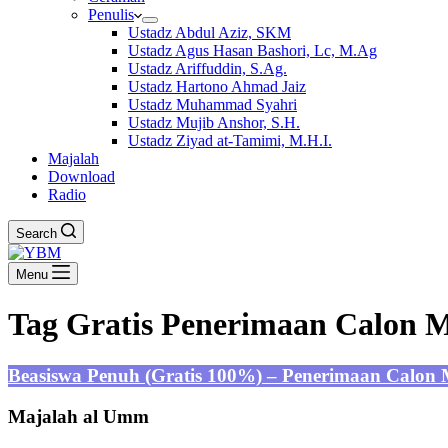
Penulis
Ustadz Abdul Aziz, SKM
Ustadz Agus Hasan Bashori, Lc, M.Ag
Ustadz Ariffuddin, S.Ag.
Ustadz Hartono Ahmad Jaiz
Ustadz Muhammad Syahri
Ustadz Mujib Anshor, S.H.
Ustadz Ziyad at-Tamimi, M.H.I.
Majalah
Download
Radio
Search
Menu
Tag
Gratis Penerimaan Calon M
Beasiswa Penuh (Gratis 100%) – Penerimaan Calon
Majalah al Umm