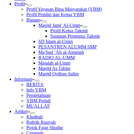
Profil
Profil Yayasan Bina Masyarakat (YBM)
Profil Pendiri dan Ketua YBM
Binaan
Masjid Jami’ Al-Umm
Profil Ketua Takmir
Susunan Pengurus Takmir
SD Islam al-Umm
PESANTREN ALUMM SMP
Ma’had ‘Ali al-Aimmah
RADIO AL-UMM
Majalah al-Umm
Masjid At-Tabiin
Masjid Qolbun Salim
Informasi
BERITA
Info YBM
Pengetahuan
YBM Peduli
MUALLAF
Artikel
Khutbah
Rubrik Ruqyah
Pojok Fajar Shodiq
Ceramah