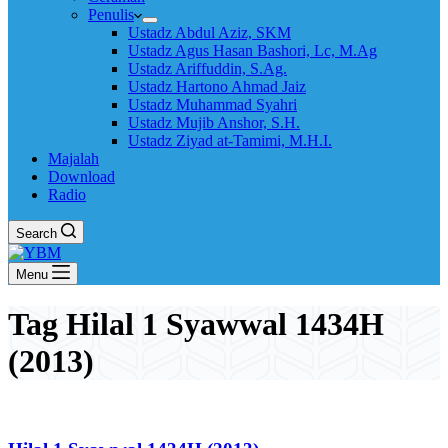
Penulis
Ustadz Abdul Aziz, SKM
Ustadz Agus Hasan Bashori, Lc, M.Ag
Ustadz Ariffuddin, S.Ag.
Ustadz Hartono Ahmad Jaiz
Ustadz Muhammad Syahri
Ustadz Mujib Anshor, S.H.
Ustadz Ziyad at-Tamimi, M.H.I.
Majalah
Download
Radio
Search
Menu
Tag
Hilal 1 Syawwal 1434H
(2013)