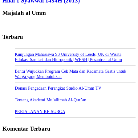
Hilal 1 Syawwal 1434H (2013)
Majalah al Umm
Terbaru
Kunjungan Mahasiswa S3 University of Leeds, UK di Wisata
Edukasi Sanitasi dan Hidroponik [WESH] Pesantren al Umm
Bantu Wujudkan Program Cek Mata dan Kacamata Gratis untuk
Warga yang Membutuhkan
Donasi Pengadaan Perangkat Studio Al-Umm TV
Tentang Akademi Mu’allimah Al-Qur’an
PERJALANAN KE SURGA
Komentar Terbaru