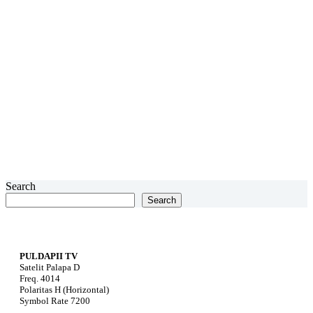
Search
Search
PULDAPII TV
Satelit Palapa D
Freq. 4014
Polaritas H (Horizontal)
Symbol Rate 7200