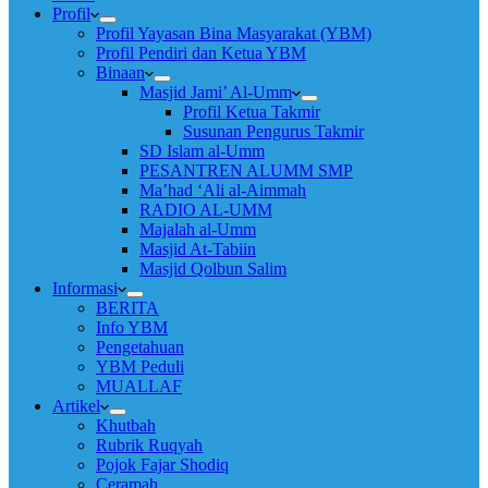
Profil
Profil Yayasan Bina Masyarakat (YBM)
Profil Pendiri dan Ketua YBM
Binaan
Masjid Jami’ Al-Umm
Profil Ketua Takmir
Susunan Pengurus Takmir
SD Islam al-Umm
PESANTREN ALUMM SMP
Ma’had ‘Ali al-Aimmah
RADIO AL-UMM
Majalah al-Umm
Masjid At-Tabiin
Masjid Qolbun Salim
Informasi
BERITA
Info YBM
Pengetahuan
YBM Peduli
MUALLAF
Artikel
Khutbah
Rubrik Ruqyah
Pojok Fajar Shodiq
Ceramah