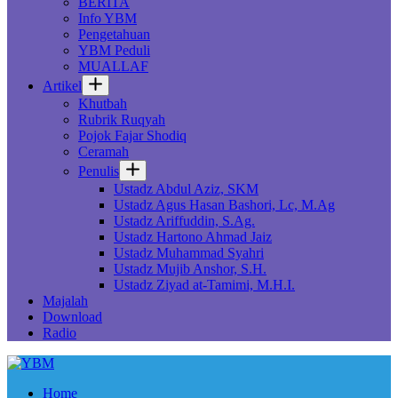
BERITA
Info YBM
Pengetahuan
YBM Peduli
MUALLAF
Artikel
Khutbah
Rubrik Ruqyah
Pojok Fajar Shodiq
Ceramah
Penulis
Ustadz Abdul Aziz, SKM
Ustadz Agus Hasan Bashori, Lc, M.Ag
Ustadz Ariffuddin, S.Ag.
Ustadz Hartono Ahmad Jaiz
Ustadz Muhammad Syahri
Ustadz Mujib Anshor, S.H.
Ustadz Ziyad at-Tamimi, M.H.I.
Majalah
Download
Radio
Home