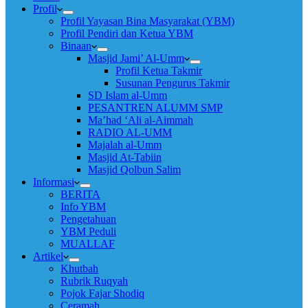
Profil
Profil Yayasan Bina Masyarakat (YBM)
Profil Pendiri dan Ketua YBM
Binaan
Masjid Jami’ Al-Umm
Profil Ketua Takmir
Susunan Pengurus Takmir
SD Islam al-Umm
PESANTREN ALUMM SMP
Ma’had ‘Ali al-Aimmah
RADIO AL-UMM
Majalah al-Umm
Masjid At-Tabiin
Masjid Qolbun Salim
Informasi
BERITA
Info YBM
Pengetahuan
YBM Peduli
MUALLAF
Artikel
Khutbah
Rubrik Ruqyah
Pojok Fajar Shodiq
Ceramah