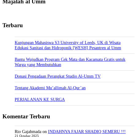
Majalah al Umm
Terbaru
Kunjungan Mahasiswa S3 University of Leeds, UK di Wisata
Edukasi Sanitasi dan Hidroponik [WESH] Pesantren al Umm
Bantu Wujudkan Program Cek Mata dan Kacamata Gratis untuk
Warga yang Membutuhkan
Donasi Pengadaan Perangkat Studio Al-Umm TV
Tentang Akademi Mu’allimah Al-Qur’an
PERJALANAN KE SURGA
Komentar Terbaru
Rio Gajahmada
on
INDAHNYA FAJAR SHADIQ SEMERU !!!
21 October 2025