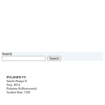
Search
Search
PULDAPII TV
Satelit Palapa D
Freq. 4014
Polaritas H (Horizontal)
Symbol Rate 7200