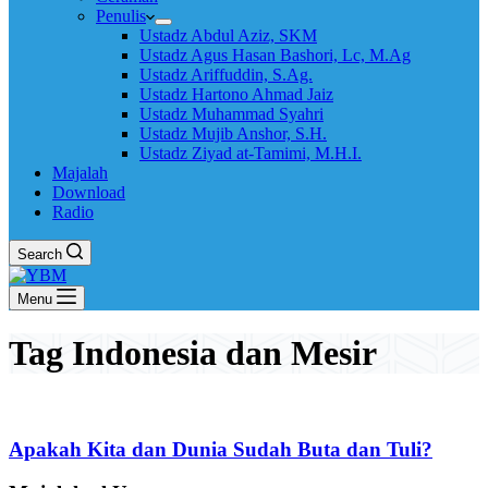
Penulis
Ustadz Abdul Aziz, SKM
Ustadz Agus Hasan Bashori, Lc, M.Ag
Ustadz Ariffuddin, S.Ag.
Ustadz Hartono Ahmad Jaiz
Ustadz Muhammad Syahri
Ustadz Mujib Anshor, S.H.
Ustadz Ziyad at-Tamimi, M.H.I.
Majalah
Download
Radio
Search
Menu
Tag
Indonesia dan Mesir
Apakah Kita dan Dunia Sudah Buta dan Tuli?