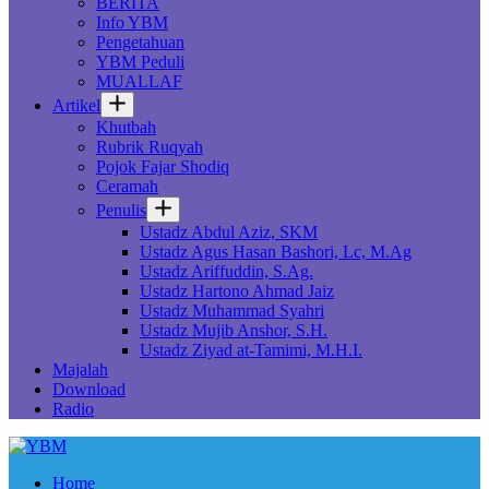
BERITA
Info YBM
Pengetahuan
YBM Peduli
MUALLAF
Artikel
Khutbah
Rubrik Ruqyah
Pojok Fajar Shodiq
Ceramah
Penulis
Ustadz Abdul Aziz, SKM
Ustadz Agus Hasan Bashori, Lc, M.Ag
Ustadz Ariffuddin, S.Ag.
Ustadz Hartono Ahmad Jaiz
Ustadz Muhammad Syahri
Ustadz Mujib Anshor, S.H.
Ustadz Ziyad at-Tamimi, M.H.I.
Majalah
Download
Radio
Home