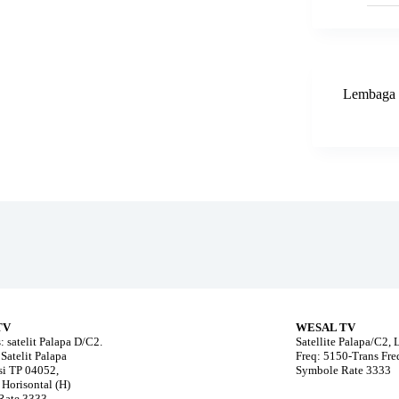
Lembaga 
TV
WESAL TV
: satelit Palapa D/C2.
Satellite Palapa/C2,
Satelit Palapa
Freq: 5150-Trans Fr
i TP 04052,
Symbole Rate 3333
 Horisontal (H)
Rate 3333,