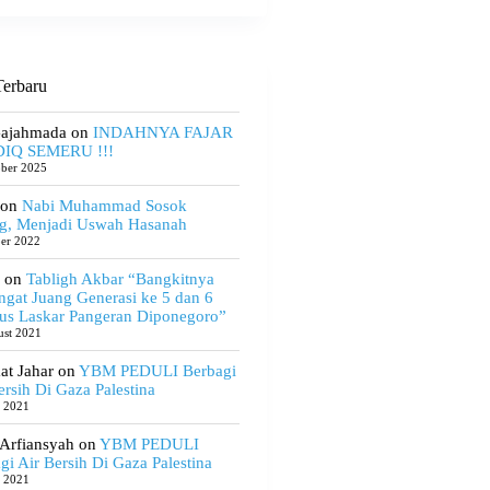
erbaru
Gajahmada
on
INDAHNYA FAJAR
IQ SEMERU !!!
ober 2025
on
Nabi Muhammad Sosok
g, Menjadi Uswah Hasanah
ber 2022
on
Tabligh Akbar “Bangkitnya
gat Juang Generasi ke 5 dan 6
us Laskar Pangeran Diponegoro”
ust 2021
t Jahar
on
YBM PEDULI Berbagi
ersih Di Gaza Palestina
e 2021
 Arfiansyah
on
YBM PEDULI
gi Air Bersih Di Gaza Palestina
e 2021