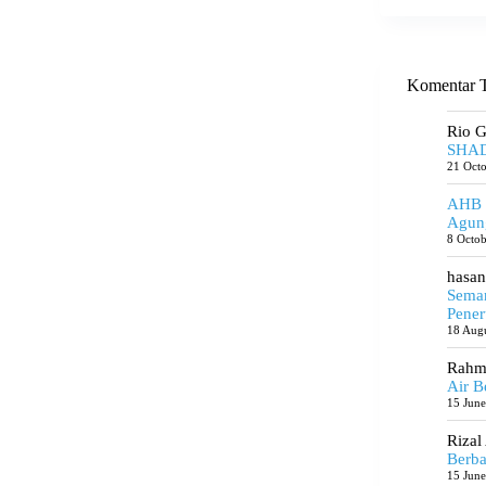
Komentar T
Rio 
SHAD
21 Oct
AHB
Agun
8 Octo
hasan
Seman
Pener
18 Aug
Rahma
Air B
15 Jun
Rizal
Berba
15 Jun