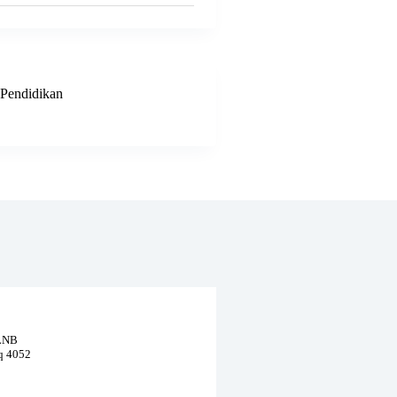
Pendidikan
 LNB
eq 4052