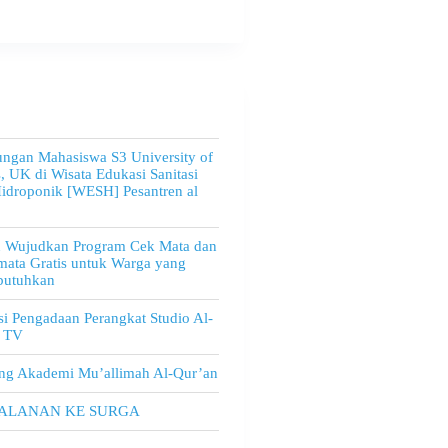
ngan Mahasiswa S3 University of
, UK di Wisata Edukasi Sanitasi
idroponik [WESH] Pesantren al
u Wujudkan Program Cek Mata dan
ata Gratis untuk Warga yang
utuhkan
i Pengadaan Perangkat Studio Al-
 TV
ng Akademi Mu’allimah Al-Qur’an
JALANAN KE SURGA