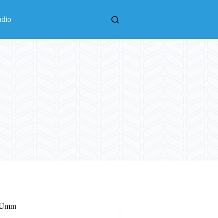
adio
l Umm