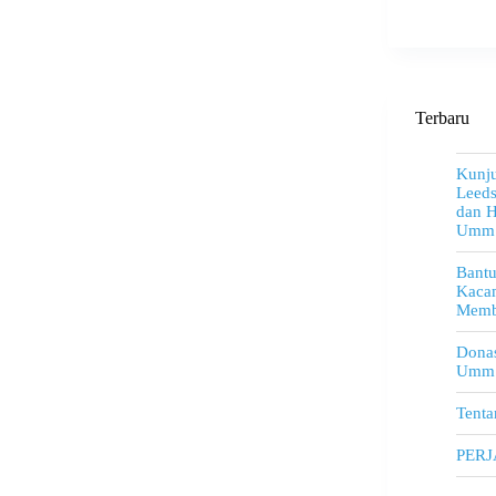
Terbaru
Kunju
Leeds
dan H
Umm
Bant
Kacam
Memb
Donas
Umm
Tenta
PER