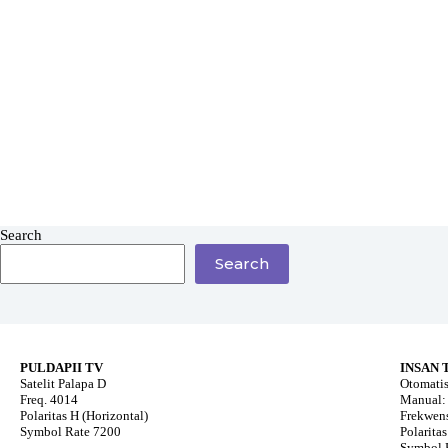
Search
Search
PULDAPII TV
INSAN 
Satelit Palapa D
Otomatis
Freq. 4014
Manual: 
Polaritas H (Horizontal)
Frekwens
Symbol Rate 7200
Polaritas
Symbol 