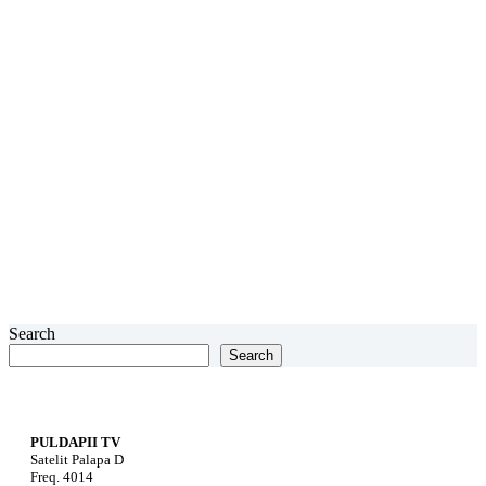
Search
Search
PULDAPII TV
Satelit Palapa D
Freq. 4014