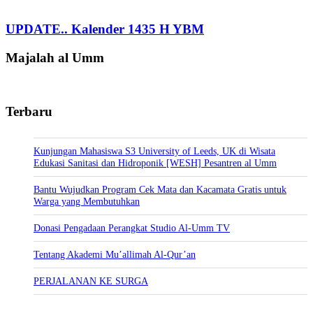
UPDATE.. Kalender 1435 H YBM
Majalah al Umm
Terbaru
Kunjungan Mahasiswa S3 University of Leeds, UK di Wisata
Edukasi Sanitasi dan Hidroponik [WESH] Pesantren al Umm
Bantu Wujudkan Program Cek Mata dan Kacamata Gratis untuk
Warga yang Membutuhkan
Donasi Pengadaan Perangkat Studio Al-Umm TV
Tentang Akademi Mu’allimah Al-Qur’an
PERJALANAN KE SURGA