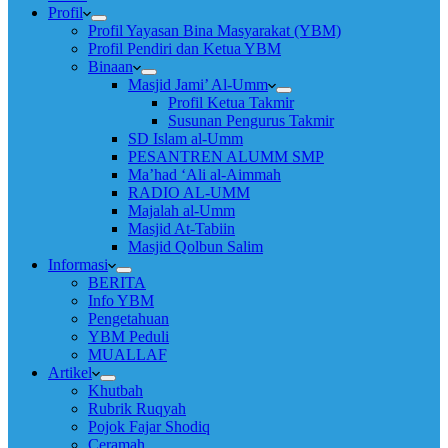
Profil
Profil Yayasan Bina Masyarakat (YBM)
Profil Pendiri dan Ketua YBM
Binaan
Masjid Jami’ Al-Umm
Profil Ketua Takmir
Susunan Pengurus Takmir
SD Islam al-Umm
PESANTREN ALUMM SMP
Ma’had ‘Ali al-Aimmah
RADIO AL-UMM
Majalah al-Umm
Masjid At-Tabiin
Masjid Qolbun Salim
Informasi
BERITA
Info YBM
Pengetahuan
YBM Peduli
MUALLAF
Artikel
Khutbah
Rubrik Ruqyah
Pojok Fajar Shodiq
Ceramah