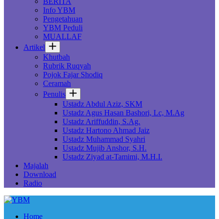
BERITA
Info YBM
Pengetahuan
YBM Peduli
MUALLAF
Artikel
Khutbah
Rubrik Ruqyah
Pojok Fajar Shodiq
Ceramah
Penulis
Ustadz Abdul Aziz, SKM
Ustadz Agus Hasan Bashori, Lc, M.Ag
Ustadz Ariffuddin, S.Ag.
Ustadz Hartono Ahmad Jaiz
Ustadz Muhammad Syahri
Ustadz Mujib Anshor, S.H.
Ustadz Ziyad at-Tamimi, M.H.I.
Majalah
Download
Radio
Home