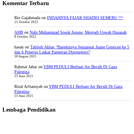
Komentar Terbaru
Rio Gajahmada
on
INDAHNYA FAJAR SHADIQ SEMERU !!!
21 October 2025
AHB
on
Nabi Muhammad Sosok Agung, Menjadi Uswah Hasanah
8 October 2022
hasan
on
Tabligh Akbar “Bangkitnya Semangat Juang Generasi ke 5
dan 6 Penerus Laskar Pangeran Diponegoro”
18 August 2021
Rahmat Jahar
on
YBM PEDULI Berbagi Air Bersih Di Gaza
Palestina
15 June 2021
Rizal Arfiansyah
on
YBM PEDULI Berbagi Air Bersih Di Gaza
Palestina
15 June 2021
Lembaga Pendidikan