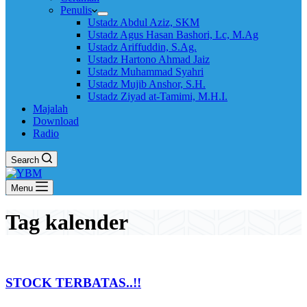
Penulis
Ustadz Abdul Aziz, SKM
Ustadz Agus Hasan Bashori, Lc, M.Ag
Ustadz Ariffuddin, S.Ag.
Ustadz Hartono Ahmad Jaiz
Ustadz Muhammad Syahri
Ustadz Mujib Anshor, S.H.
Ustadz Ziyad at-Tamimi, M.H.I.
Majalah
Download
Radio
Search
Menu
Tag
kalender
STOCK TERBATAS..!!