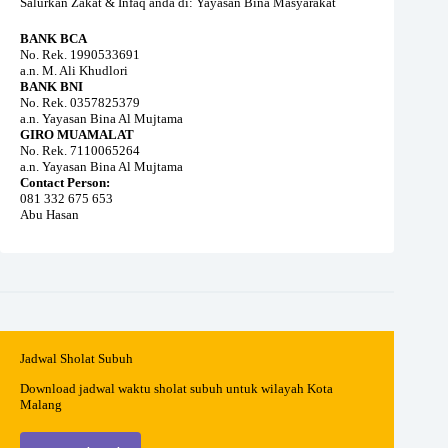
Salurkan Zakat & Infaq anda di: Yayasan Bina Masyarakat
BANK BCA
No. Rek. 1990533691
a.n. M. Ali Khudlori
BANK BNI
No. Rek. 0357825379
a.n. Yayasan Bina Al Mujtama
GIRO MUAMALAT
No. Rek. 7110065264
a.n. Yayasan Bina Al Mujtama
Contact Person:
081 332 675 653
Abu Hasan
Jadwal Sholat Subuh
Download jadwal waktu sholat subuh untuk wilayah Kota
Malang