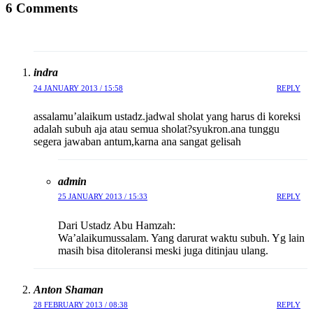
6 Comments
indra
24 JANUARY 2013 / 15:58
REPLY
assalamu’alaikum ustadz.jadwal sholat yang harus di koreksi
adalah subuh aja atau semua sholat?syukron.ana tunggu
segera jawaban antum,karna ana sangat gelisah
admin
25 JANUARY 2013 / 15:33
REPLY
Dari Ustadz Abu Hamzah:
Wa’alaikumussalam. Yang darurat waktu subuh. Yg lain
masih bisa ditoleransi meski juga ditinjau ulang.
Anton Shaman
28 FEBRUARY 2013 / 08:38
REPLY