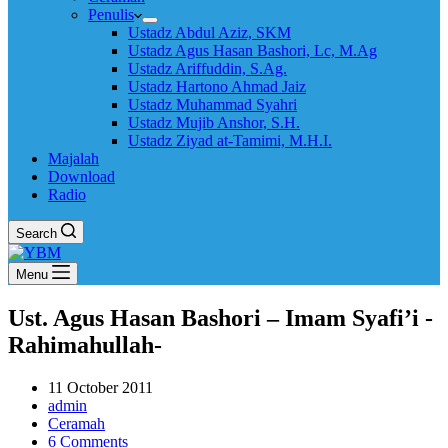
Penulis
Ustadz Abdul Aziz, SKM
Ustadz Agus Hasan Bashori, Lc, M.Ag
Ustadz Ariffuddin, S.Ag.
Ustadz Hartono Ahmad Jaiz
Ustadz Muhammad Syahri
Ustadz Mujib Anshor, S.H.
Ustadz Ziyad at-Tamimi, M.H.I.
Majalah
Download
Radio
Search
Menu
Ust. Agus Hasan Bashori – Imam Syafi’i -
Rahimahullah-
11 October 2011
admin
Ceramah
6 Comments