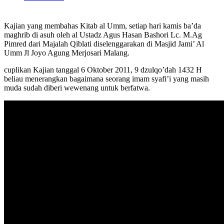
Kajian yang membahas Kitab al Umm, setiap hari kamis ba’da
maghrib di asuh oleh al Ustadz Agus Hasan Bashori Lc. M.Ag
Pimred dari Majalah Qiblati diselenggarakan di Masjid Jami’ Al
Umm Jl Joyo Agung Merjosari Malang.
cuplikan Kajian tanggal 6 Oktober 2011, 9 dzulqo’dah 1432 H
beliau menerangkan bagaimana seorang imam syafi’i yang masih
muda sudah diberi wewenang untuk berfatwa.