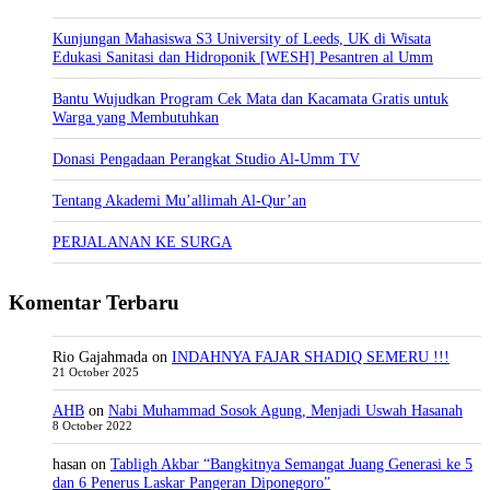
Kunjungan Mahasiswa S3 University of Leeds, UK di Wisata
Edukasi Sanitasi dan Hidroponik [WESH] Pesantren al Umm
Bantu Wujudkan Program Cek Mata dan Kacamata Gratis untuk
Warga yang Membutuhkan
Donasi Pengadaan Perangkat Studio Al-Umm TV
Tentang Akademi Mu’allimah Al-Qur’an
PERJALANAN KE SURGA
Komentar Terbaru
Rio Gajahmada
on
INDAHNYA FAJAR SHADIQ SEMERU !!!
21 October 2025
AHB
on
Nabi Muhammad Sosok Agung, Menjadi Uswah Hasanah
8 October 2022
hasan
on
Tabligh Akbar “Bangkitnya Semangat Juang Generasi ke 5
dan 6 Penerus Laskar Pangeran Diponegoro”