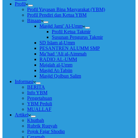
Profil
Profil Yayasan Bina Masyarakat (YBM)
Profil Pendiri dan Ketua YBM
Binaan
Masjid Jami’ Al-Umm
Profil Ketua Takmir
Susunan Pengurus Takmir
SD Islam al-Umm
PESANTREN ALUMM SMP
Ma’had ‘Ali al-Aimmah
RADIO AL-UMM
Majalah al-Umm
Masjid At-Tabiin
Masjid Qolbun Salim
Informasi
BERITA
Info YBM
Pengetahuan
YBM Peduli
MUALLAF
Artikel
Khutbah
Rubrik Ruqyah
Pojok Fajar Shodiq
Ceramah