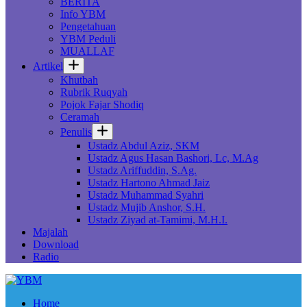
BERITA
Info YBM
Pengetahuan
YBM Peduli
MUALLAF
Artikel
Khutbah
Rubrik Ruqyah
Pojok Fajar Shodiq
Ceramah
Penulis
Ustadz Abdul Aziz, SKM
Ustadz Agus Hasan Bashori, Lc, M.Ag
Ustadz Ariffuddin, S.Ag.
Ustadz Hartono Ahmad Jaiz
Ustadz Muhammad Syahri
Ustadz Mujib Anshor, S.H.
Ustadz Ziyad at-Tamimi, M.H.I.
Majalah
Download
Radio
Home