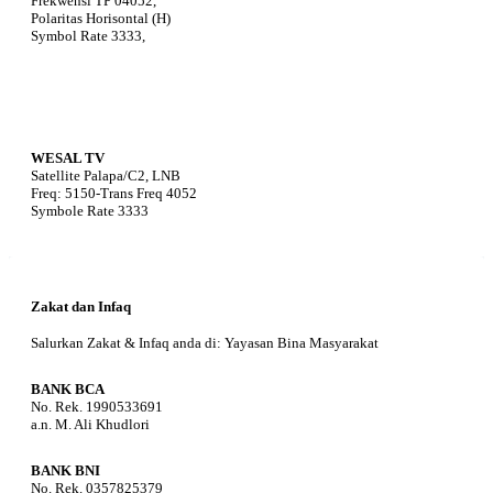
Frekwensi TP 04052,
Polaritas Horisontal (H)
Symbol Rate 3333,
WESAL TV
Satellite Palapa/C2, LNB
Freq: 5150-Trans Freq 4052
Symbole Rate 3333
Zakat dan Infaq
Salurkan Zakat & Infaq anda di: Yayasan Bina Masyarakat
BANK BCA
No. Rek. 1990533691
a.n. M. Ali Khudlori
BANK BNI
No. Rek. 0357825379