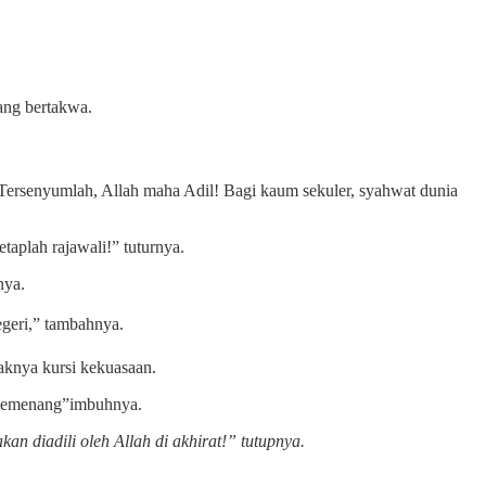
ang bertakwa.
t. Tersenyumlah, Allah maha Adil! Bagi kaum sekuler, syahwat dunia
taplah rajawali!” tuturnya.
nya.
geri,” tambahnya.
aknya kursi kekuasaan.
i pemenang”imbuhnya.
n diadili oleh Allah di akhirat!” tutupnya.