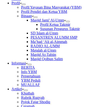
Profil
Profil Yayasan Bina Masyarakat (YBM)
Profil Pendiri dan Ketua YBM
Binaan
Masjid Jami’ Al-Umm
Profil Ketua Takmir
Susunan Pengurus Takmir
SD Islam al-Umm
PESANTREN ALUMM SMP
Ma’had ‘Ali al-Aimmah
RADIO AL-UMM
Majalah al-Umm
Masjid At-Tabiin
Masjid Qolbun Salim
Informasi
BERITA
Info YBM
Pengetahuan
YBM Peduli
MUALLAF
Artikel
Khutbah
Rubrik Ruqyah
Pojok Fajar Shodiq
Ceramah