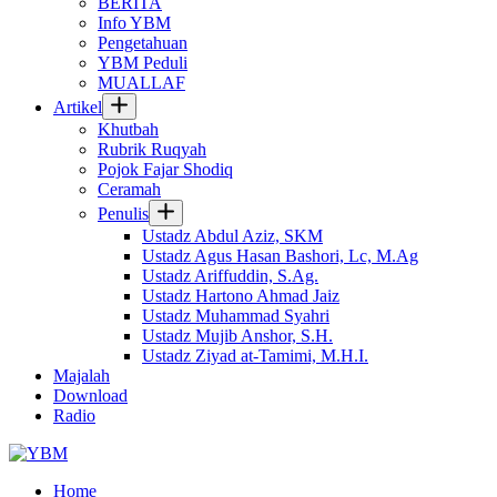
BERITA
Info YBM
Pengetahuan
YBM Peduli
MUALLAF
Artikel
Khutbah
Rubrik Ruqyah
Pojok Fajar Shodiq
Ceramah
Penulis
Ustadz Abdul Aziz, SKM
Ustadz Agus Hasan Bashori, Lc, M.Ag
Ustadz Ariffuddin, S.Ag.
Ustadz Hartono Ahmad Jaiz
Ustadz Muhammad Syahri
Ustadz Mujib Anshor, S.H.
Ustadz Ziyad at-Tamimi, M.H.I.
Majalah
Download
Radio
Home