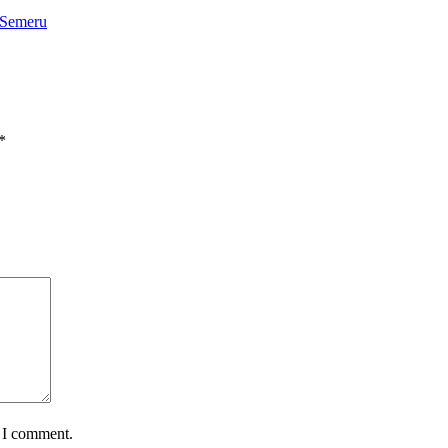
 Semeru
*
e I comment.