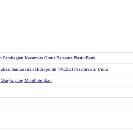
n Pembagian Kacamata Gratis Bersama PlastikBank
dukasi Sanitasi dan Hidroponik [WESH] Pesantren al Umm
uk Warga yang Membutuhkan