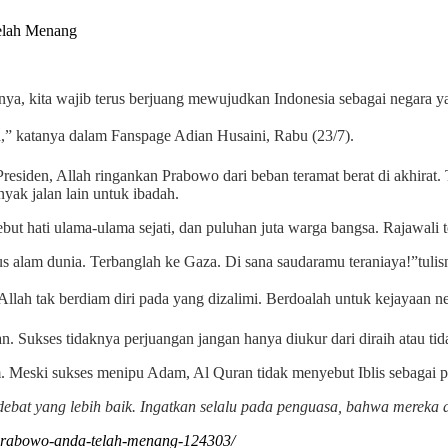
 kita wajib terus berjuang mewujudkan Indonesia sebagai negara y
,” katanya dalam Fanspage Adian Husaini, Rabu (23/7).
 Presiden, Allah ringankan Prabowo dari beban teramat berat di akhira
yak jalan lain untuk ibadah.
 hati ulama-ulama sejati, dan puluhan juta warga bangsa. Rajawali te
bus alam dunia. Terbanglah ke Gaza. Di sana saudaramu teraniaya!”tulis
Allah tak berdiam diri pada yang dizalimi. Berdoalah untuk kejayaan ne
 Sukses tidaknya perjuangan jangan hanya diukur dari diraih atau tid
lim. Meski sukses menipu Adam, Al Quran tidak menyebut Iblis sebaga
at yang lebih baik. Ingatkan selalu pada penguasa, bahwa mereka aka
-prabowo-anda-telah-menang-124303/