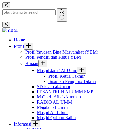
Skip
to
content
No
results
Home
Profil
Profil Yayasan Bina Masyarakat (YBM)
Profil Pendiri dan Ketua YBM
Binaan
Masjid Jami’ Al-Umm
Profil Ketua Takmir
Susunan Pengurus Takmir
SD Islam al-Umm
PESANTREN ALUMM SMP
Ma’had ‘Ali al-Aimmah
RADIO AL-UMM
Majalah al-Umm
Masjid At-Tabiin
Masjid Qolbun Salim
Informasi