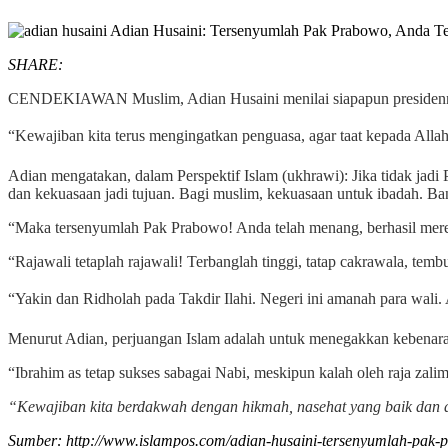
SHARE:
CENDEKIAWAN Muslim, Adian Husaini menilai siapapun presidennya,
“Kewajiban kita terus mengingatkan penguasa, agar taat kepada Allah
Adian mengatakan, dalam Perspektif Islam (ukhrawi): Jika tidak jadi
dan kekuasaan jadi tujuan. Bagi muslim, kekuasaan untuk ibadah. Ban
“Maka tersenyumlah Pak Prabowo! Anda telah menang, berhasil merebut
“Rajawali tetaplah rajawali! Terbanglah tinggi, tatap cakrawala, tem
“Yakin dan Ridholah pada Takdir Ilahi. Negeri ini amanah para wali. 
Menurut Adian, perjuangan Islam adalah untuk menegakkan kebenaran.
“Ibrahim as tetap sukses sabagai Nabi, meskipun kalah oleh raja za
“Kewajiban kita berdakwah dengan hikmah, nasehat yang baik dan deb
Sumber: http://www.islampos.com/adian-husaini-tersenyumlah-pak