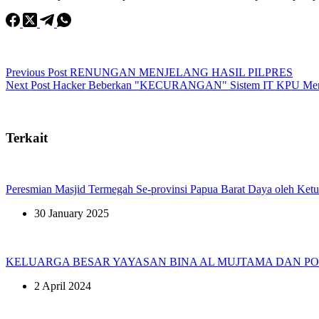
Previous
Post
RENUNGAN MENJELANG HASIL PILPRES
Next
Post
Hacker Beberkan "KECURANGAN" Sistem IT KPU Mena
Terkait
Peresmian Masjid Termegah Se-provinsi Papua Barat Daya oleh Ket
30 January 2025
KELUARGA BESAR YAYASAN BINA AL MUJTAMA DAN P
2 April 2024