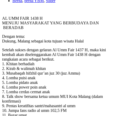
Berita
,
berita YBM
,
Slider
AL UMM FAIR 1438 H
MENUJU MASYARAKAT YANG BERBUDAYA DAN
BERADAB
Dengan tema:
Dukung, Malang sebagai kota tujuan wisata Halal
Setelah sukses dengan gelaran Al Umm Fair 1437 H, maka kini
kembali akan diselenggarakan Al Umm Fair 1438 H dengan
rangkaian acara sebagai berikut.
1. Khitan berhadiah
2. Kirab & walimah khitan
3. Musabaqah hifzhil qur’an juz 30 (juz Amma)
4. Lomba puisi anak
5. Lomba pidato anak
6. Lomba power poin anak
7. Lomba cerdas cermat anak
8. Talk show bersama ketua umum MUI Kota Malang (dalam
konfirmasi)
9. Pentas kreatifitas santri/mahasantri al umm
10. Jumpa fans radio al umm 102,5 FM
11. Bazar umat