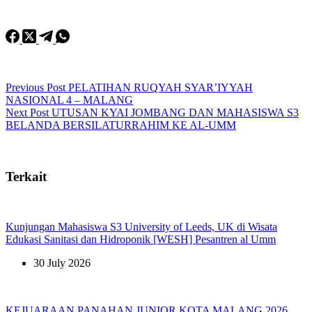
Previous
Post
PELATIHAN RUQYAH SYAR’IYYAH
NASIONAL 4 – MALANG
Next
Post
UTUSAN KYAI JOMBANG DAN MAHASISWA S3
BELANDA BERSILATURRAHIM KE AL-UMM
Terkait
Kunjungan Mahasiswa S3 University of Leeds, UK di Wisata
Edukasi Sanitasi dan Hidroponik [WESH] Pesantren al Umm
30 July 2026
KEJUARAAN PANAHAN JUNIOR KOTA MALANG 2026