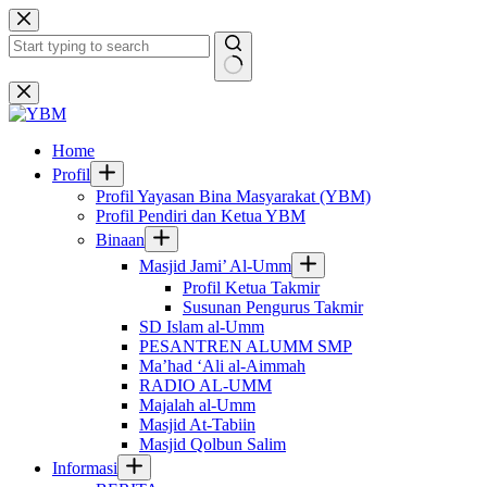
Skip
to
content
No
results
Home
Profil
Profil Yayasan Bina Masyarakat (YBM)
Profil Pendiri dan Ketua YBM
Binaan
Masjid Jami’ Al-Umm
Profil Ketua Takmir
Susunan Pengurus Takmir
SD Islam al-Umm
PESANTREN ALUMM SMP
Ma’had ‘Ali al-Aimmah
RADIO AL-UMM
Majalah al-Umm
Masjid At-Tabiin
Masjid Qolbun Salim
Informasi