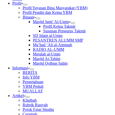
Profil
Profil Yayasan Bina Masyarakat (YBM)
Profil Pendiri dan Ketua YBM
Binaan
Masjid Jami’ Al-Umm
Profil Ketua Takmir
Susunan Pengurus Takmir
SD Islam al-Umm
PESANTREN ALUMM SMP
Ma’had ‘Ali al-Aimmah
RADIO AL-UMM
Majalah al-Umm
Masjid At-Tabiin
Masjid Qolbun Salim
Informasi
BERITA
Info YBM
Pengetahuan
YBM Peduli
MUALLAF
Artikel
Khutbah
Rubrik Ruqyah
Pojok Fajar Shodiq
Ceramah