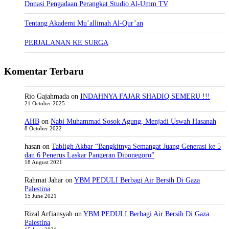
Donasi Pengadaan Perangkat Studio Al-Umm TV
Tentang Akademi Mu’allimah Al-Qur’an
PERJALANAN KE SURGA
Komentar Terbaru
Rio Gajahmada
on
INDAHNYA FAJAR SHADIQ SEMERU !!!
21 October 2025
AHB
on
Nabi Muhammad Sosok Agung, Menjadi Uswah Hasanah
8 October 2022
hasan
on
Tabligh Akbar “Bangkitnya Semangat Juang Generasi ke 5
dan 6 Penerus Laskar Pangeran Diponegoro”
18 August 2021
Rahmat Jahar
on
YBM PEDULI Berbagi Air Bersih Di Gaza
Palestina
15 June 2021
Rizal Arfiansyah
on
YBM PEDULI Berbagi Air Bersih Di Gaza
Palestina