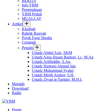
BERITA
Info YBM
Pengetahuan
YBM Peduli
MUALLAF
Artikel
Khutbah
Rubrik Ruqyah
Pojok Fajar Shodiq
Ceramah
Penulis
Ustadz Abdul Aziz, SKM
Ustadz Agus Hasan Bashori, Lc, M.Ag
Ustadz Ariffuddin, S.Ag.
Ustadz Hartono Ahmad Jaiz
Ustadz Muhammad Syahri
Ustadz Mujib Anshor, S.H.
Ustadz Ziyad at-Tamimi, M.H.I.
Majalah
Download
Radio
Home