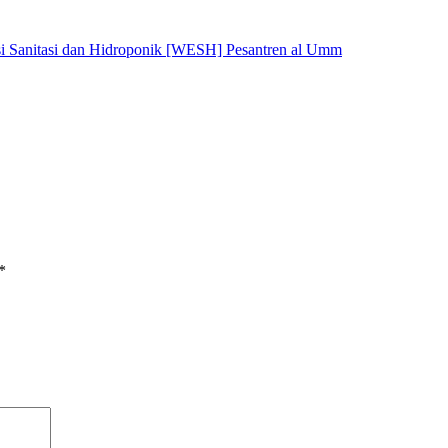
i Sanitasi dan Hidroponik [WESH] Pesantren al Umm
*