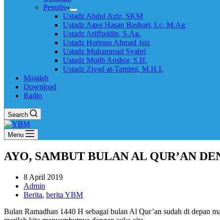
Penulis
Ustadz Abdul Aziz, SKM
Ustadz Agus Hasan Bashori, Lc, M.Ag
Ustadz Ariffuddin, S.Ag.
Ustadz Hartono Ahmad Jaiz
Ustadz Muhammad Syahri
Ustadz Mujib Anshor, S.H.
Ustadz Ziyad at-Tamimi, M.H.I.
Majalah
Download
Radio
Search
Menu
AYO, SAMBUT BULAN AL QUR’AN DE
8 April 2019
Admin
Berita
,
berita YBM
Bulan Ramadhan 1440 H sebagai bulan Al Qur’an sudah di depan m