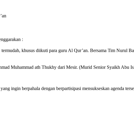
r’an
garakan :
, termudah, khusus diikuti para guru Al Qur’an. Bersama Tim Nurul B
ad Muhammad ath Thukhy dari Mesir. (Murid Senior Syaikh Abu Isha
n berpahala dengan berpartisipasi mensukseskan agenda terseb