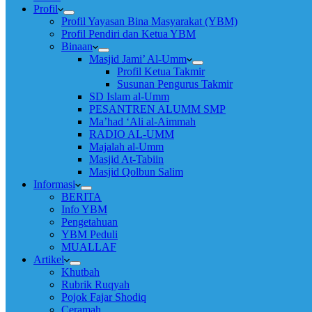
Profil
Profil Yayasan Bina Masyarakat (YBM)
Profil Pendiri dan Ketua YBM
Binaan
Masjid Jami’ Al-Umm
Profil Ketua Takmir
Susunan Pengurus Takmir
SD Islam al-Umm
PESANTREN ALUMM SMP
Ma’had ‘Ali al-Aimmah
RADIO AL-UMM
Majalah al-Umm
Masjid At-Tabiin
Masjid Qolbun Salim
Informasi
BERITA
Info YBM
Pengetahuan
YBM Peduli
MUALLAF
Artikel
Khutbah
Rubrik Ruqyah
Pojok Fajar Shodiq
Ceramah