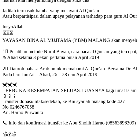
marilah kita menyambutnya dengan suka cita
Jadilah termasuk hamba yang melayani Al Qur’an
Atau berpartisipasi dalam upaya pelayanan terhadap para guru Al Qu
InsyaAllah
⏳⏳⏳
YAYASAN BINA AL MUJTAMA (YBM) MALANG akan menyeleng
1⃣ Pelatihan metode Nurul Bayan, cara baca al Qur’an yang tercepat
& Ahad selama 3 pekan pertama bulan April 2019
2⃣ Dauroh bahasa Arab untuk memahami Al Qur’an. Bersama Dr. Ahm
Pada hari Jum’at – Ahad, 26 – 28 dan April 2019
💓💓💓
TERBUKA KESEMPATAN SELUAS-LUASNYA bagi umat Islam yang ingi
📱📱📱
Transfer donasi/infak/sedekah, ke Bni syariah malang kode 427
No 0246767058
An. Harno Purwanto
📞 Info dan konfirmasi transfer ke Abu Sholih Harno (08563696309)
💰💰💰