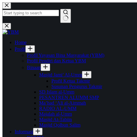
Skip
to
content
No
results
Home
Profil
Profil Yayasan Bina Masyarakat (YBM)
Profil Pendiri dan Ketua YBM
Binaan
Masjid Jami’ Al-Umm
Profil Ketua Takmir
Susunan Pengurus Takmir
SD Islam al-Umm
PESANTREN ALUMM SMP
Ma’had ‘Ali al-Aimmah
RADIO AL-UMM
Majalah al-Umm
Masjid At-Tabiin
Masjid Qolbun Salim
Informasi