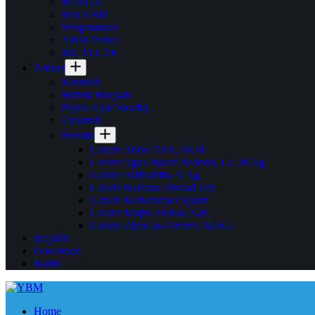
BERITA
Info YBM
Pengetahuan
YBM Peduli
MUALLAF
Artikel
Khutbah
Rubrik Ruqyah
Pojok Fajar Shodiq
Ceramah
Penulis
Ustadz Abdul Aziz, SKM
Ustadz Agus Hasan Bashori, Lc, M.Ag
Ustadz Ariffuddin, S.Ag.
Ustadz Hartono Ahmad Jaiz
Ustadz Muhammad Syahri
Ustadz Mujib Anshor, S.H.
Ustadz Ziyad at-Tamimi, M.H.I.
Majalah
Download
Radio
Home