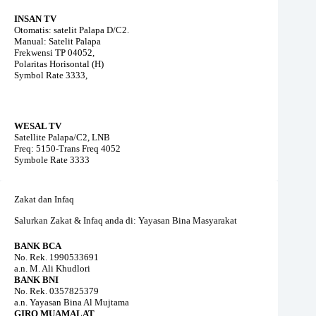
INSAN TV
Otomatis: satelit Palapa D/C2.
Manual: Satelit Palapa
Frekwensi TP 04052,
Polaritas Horisontal (H)
Symbol Rate 3333,
WESAL TV
Satellite Palapa/C2, LNB
Freq: 5150-Trans Freq 4052
Symbole Rate 3333
Zakat dan Infaq
Salurkan Zakat & Infaq anda di: Yayasan Bina Masyarakat
BANK BCA
No. Rek. 1990533691
a.n. M. Ali Khudlori
BANK BNI
No. Rek. 0357825379
a.n. Yayasan Bina Al Mujtama
GIRO MUAMALAT