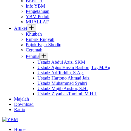
BERITA
Info YBM
Pengetahuan
YBM Peduli
MUALLAF
Artikel
Khutbah
Rubrik Ruqyah
Pojok Fajar Shodiq
Ceramah
Penulis
Ustadz Abdul Aziz, SKM
Ustadz Agus Hasan Bashori, Lc, M.Ag
Ustadz Ariffuddin, S.Ag.
Ustadz Hartono Ahmad Jaiz
Ustadz Muhammad Syahri
Ustadz Mujib Anshor, S.H.
Ustadz Ziyad at-Tamimi, M.H.I.
Majalah
Download
Radio
Home