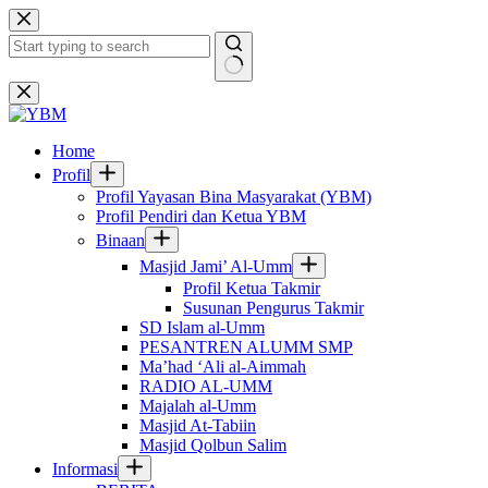
Skip
to
content
No
results
Home
Profil
Profil Yayasan Bina Masyarakat (YBM)
Profil Pendiri dan Ketua YBM
Binaan
Masjid Jami’ Al-Umm
Profil Ketua Takmir
Susunan Pengurus Takmir
SD Islam al-Umm
PESANTREN ALUMM SMP
Ma’had ‘Ali al-Aimmah
RADIO AL-UMM
Majalah al-Umm
Masjid At-Tabiin
Masjid Qolbun Salim
Informasi