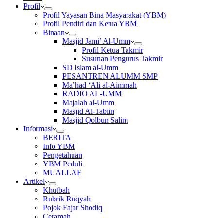
Profil
Profil Yayasan Bina Masyarakat (YBM)
Profil Pendiri dan Ketua YBM
Binaan
Masjid Jami’ Al-Umm
Profil Ketua Takmir
Susunan Pengurus Takmir
SD Islam al-Umm
PESANTREN ALUMM SMP
Ma’had ‘Ali al-Aimmah
RADIO AL-UMM
Majalah al-Umm
Masjid At-Tabiin
Masjid Qolbun Salim
Informasi
BERITA
Info YBM
Pengetahuan
YBM Peduli
MUALLAF
Artikel
Khutbah
Rubrik Ruqyah
Pojok Fajar Shodiq
Ceramah