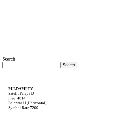
Search
Search
PULDAPII TV
Satelit Palapa D
Freq. 4014
Polaritas H (Horizontal)
Symbol Rate 7200