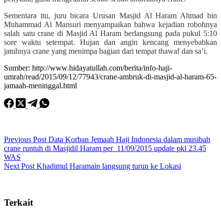
Sementara itu, juru bicara Urusan Masjid Al Haram Ahmad bin
Muhammad Al Mansuri menyampaikan bahwa kejadian robohnya
salah satu crane di Masjid Al Haram berlangsung pada pukul 5:10
sore waktu setempat. Hujan dan angin kencang menyebabkan
jatuhnya crane yang menimpa bagian dari tempat thawaf dan sa’i.
Sumber: http://www.hidayatullah.com/berita/info-haji-
umrah/read/2015/09/12/77943/crane-ambruk-di-masjid-al-haram-65-
jamaah-meninggal.html
Previous
Post
Data Korban Jemaah Haji Indonesia dalam musibah
crane runtuh di Masjidil Haram per_11/09/2015 update pkl 23.45
WAS
Next
Post
Khadimul Haramain langsung turun ke Lokasi
Terkait