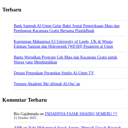
Terbaru
Bank Sampah Al-Umm Gelar Bakti Sosial Pemeriksaan Mata dan
Pembagian Kacamata Gratis Bersama PlastikBank
Kunjungan Mahasiswa S3 University of Leeds, UK di Wisata
Edukasi Sanitasi dan Hidroponik [WESH] Pesantren al Umm
Bantu Wujudkan Program Cek Mata dan Kacamata Gratis untuk
Warga yang Membutuhkan
Donasi Pengadaan Perangkat Studio Al-Umm TV
Tentang Akademi Mu’allimah Al-Qur’an
Komentar Terbaru
Rio Gajahmada
on
INDAHNYA FAJAR SHADIQ SEMERU !!!
21 October 2025
AHB
on
Nabi Muhammad Sosok Agung, Menjadi Uswah Hasanah