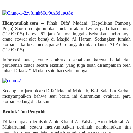
Hidayatullah.com –
Pihak Difa’ Madani (Kepolisian Pamong
Praja) Saudi mengumumkan melalui akun Twitter pada hari Jumat
(11/9/2015) bahwa 87 jama’ah meninggal disebabkan ambruknya
crane (tower alat berat) di Masjid Al Haram. Sedangkan jumlah
korban luka-luka mencapai 201 orang, demikian lansir Al Arabiya
(11/9/2015).
Informasi awal, crane ambruk disebabkan karena badai dan
perubahan cuaca secara ekstrim, yang juga telah disampaikan oleh
pihak Difaâ€™ Madani satu hari sebelumnya.
Sedangkan juru bicara Difa’ Madani Makkah, Kol. Said bin Sarhan
menyampaikan bahwa saat berita ini diturunkan evakuasi para
korban sedang dilakukan.
Bentuk Tim Penyidik
Di kesempatan terpisah Amir Khalid Al Faishal, Amir Makkah Al
Mukarramah segera menyampaikan perintah pembentukan tim
penyidik, guna mengetahui sebab-sebab ambruknya crane.