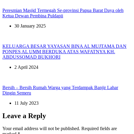
Peresmian Masjid Termegah Se-provinsi Papua Barat Daya oleh
Ketua Dewan Pembina Puldapii
30 January 2025
KELUARGA BESAR YAYASAN BINA AL MUJTAMA DAN
PONPES AL UMM BERDUKA ATAS WAFATNYA KH.
ABDUSSOMAD BUKHORI
2 April 2024
Bersih – Bersih Rumah Warga yang Terdampak Banjir Lahar
Dingin Semeru
11 July 2023
Leave a Reply
Your email address will not be published.
Required fields are
marked
*