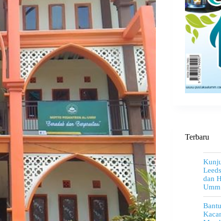
Terbaru
Kunju
Leeds
dan H
Umm
Bant
Kacam