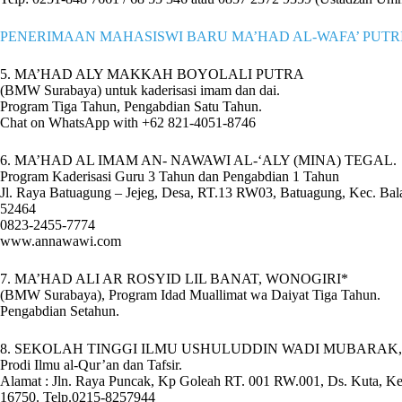
PENERIMAAN MAHASISWI BARU MA’HAD AL-WAFA’ PUTRI 
5. MA’HAD ALY MAKKAH BOYOLALI PUTRA
(BMW Surabaya) untuk kaderisasi imam dan dai.
Program Tiga Tahun, Pengabdian Satu Tahun.
Chat on WhatsApp with +62 821-4051-8746
6. MA’HAD AL IMAM AN- NAWAWI AL-‘ALY (MINA) TEGAL.
Program Kaderisasi Guru 3 Tahun dan Pengabdian 1 Tahun
Jl. Raya Batuagung – Jejeg, Desa, RT.13 RW03, Batuagung, Kec. Bal
52464
0823-2455-7774
www.annawawi.com
7. MA’HAD ALI AR ROSYID LIL BANAT, WONOGIRI*
(BMW Surabaya), Program Idad Muallimat wa Daiyat Tiga Tahun.
Pengabdian Setahun.
8. SEKOLAH TINGGI ILMU USHULUDDIN WADI MUBARAK,
Prodi Ilmu al-Qur’an dan Tafsir.
Alamat : Jln. Raya Puncak, Kp Goleah RT. 001 RW.001, Ds. Kuta, K
16750. Telp.0215-8257944