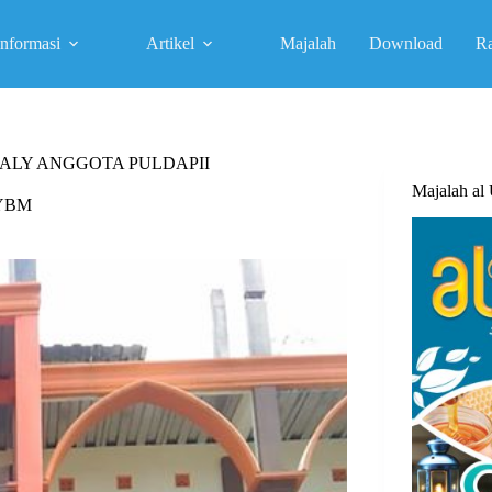
Informasi
Artikel
Majalah
Download
R
 ALY ANGGOTA PULDAPII
Majalah a
 YBM