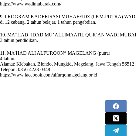
https://www.wadimubarak.com/
9. PROGRAM KADERISASI MUHAFFIDZ (PKM-PUTRA) WA
di 12 cabang. 2 tahun belajar, 1 tahun pengabdian.
10. MA”HAD ‘IDAD MU’ ALLIMAATIL QUR’AN WADI MUBA
3 tahun pendidikan.
11. MA’HAD ALI ALFURQON* MAGELANG (putra)
4 tahun.
Alamat: Klebakan, Blondo, Mungkid, Magelang, Jawa Tengah 56512
Telepon: 0856-4223-0348
https://www.facebook.com/alfurqonmagelang.or.id