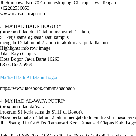
Jl. Sumbawa No. 70 Gunungsimping, Cilacap, Jawa Tengah
+62282536053
www.mais-cilacap.com
3. MA’HAD BADR BOGOR*
(program i’dad duat 2 tahun mengabdi 1 tahun,
S1 kerja sama dg salah satu kampus-
mengabdi 2 tahun pd 2 tahun terakhir masa perkuliahan).
Highlights info row image
Jalan Raya Ciapus
Kota Bogor, Jawa Barat 16263
0857-1622-5969
Ma’had Badr Al-Islami Bogor
https://www.facebook.com/mahadbadr/
4. MA’HAD AL-WAFA PUTRI*
(program i’dad da’iyat.
Program S1 kerja sama dg STIT di Bogor).
Masa perkuliahan 4 tahun. 2 tahun mengabdi di paruh akhir masa perku
JL. Pisang Rt. 01/05 Ds. Tamansari Kec. Tamansari Ciapus Kab. Bogo
Telp: 0251-848 7661 / 68 55 346 atau 0857 2372 9359 (Ustadzah Umm