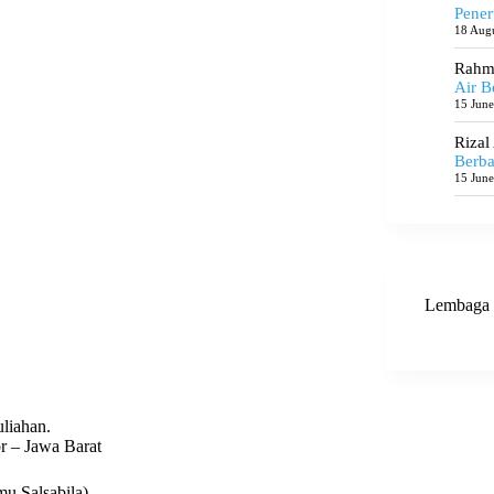
Pener
18 Aug
Rahma
Air B
15 Jun
Rizal
Berba
15 Jun
Lembaga 
liahan.
r – Jawa Barat
u Salsabila)