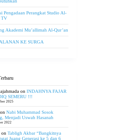
utuhkan
i Pengadaan Perangkat Studio Al-
 TV
ng Akademi Mu’allimah Al-Qur’an
JALANAN KE SURGA
erbaru
Gajahmada
on
INDAHNYA FAJAR
IQ SEMERU !!!
ober 2025
on
Nabi Muhammad Sosok
g, Menjadi Uswah Hasanah
ber 2022
on
Tabligh Akbar “Bangkitnya
gat Juang Generasi ke 5 dan 6