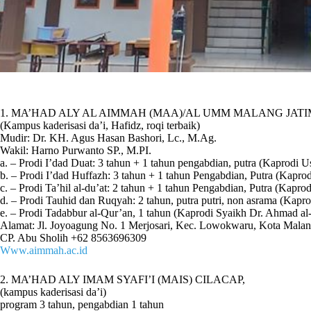
1. MA’HAD ALY AL AIMMAH (MAA)/AL UMM MALANG JATI
(Kampus kaderisasi da’i, Hafidz, roqi terbaik)
Mudir: Dr. KH. Agus Hasan Bashori, Lc., M.Ag.
Wakil: Harno Purwanto SP., M.PI.
a. – Prodi I’dad Duat: 3 tahun + 1 tahun pengabdian, putra (Kaprodi U
b. – Prodi I’dad Huffazh: 3 tahun + 1 tahun Pengabdian, Putra (Kaprodi
c. – Prodi Ta’hil al-du’at: 2 tahun + 1 tahun Pengabdian, Putra (Kaprod
d. – Prodi Tauhid dan Ruqyah: 2 tahun, putra putri, non asrama (Kapr
e. – Prodi Tadabbur al-Qur’an, 1 tahun (Kaprodi Syaikh Dr. Ahmad al
Alamat: Jl. Joyoagung No. 1 Merjosari, Kec. Lowokwaru, Kota Mala
CP. Abu Sholih +62 8563696309
Www.aimmah.ac.id
2. MA’HAD ALY IMAM SYAFI’I (MAIS) CILACAP,
(kampus kaderisasi da’i)
program 3 tahun, pengabdian 1 tahun