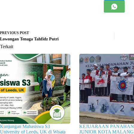
PREVIOUS
POST
Lowongan Tenaga Tahfidz Putri
Terkait
Kunjungan Mahasiswa S3
KEJUARAAN PANAHAN
University of Leeds, UK di Wisata
JUNIOR KOTA MALANG 