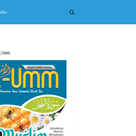
adio
l Umm