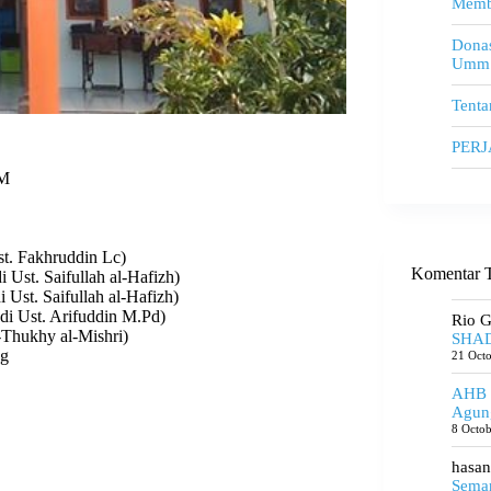
Memb
Donas
Umm
Tenta
PER
M
st. Fakhruddin Lc)
Komentar T
 Ust. Saifullah al-Hafizh)
i Ust. Saifullah al-Hafizh)
odi Ust. Arifuddin M.Pd)
Rio 
-Thukhy al-Mishri)
SHAD
ng
21 Oct
AHB
Agun
8 Octo
hasan
Seman