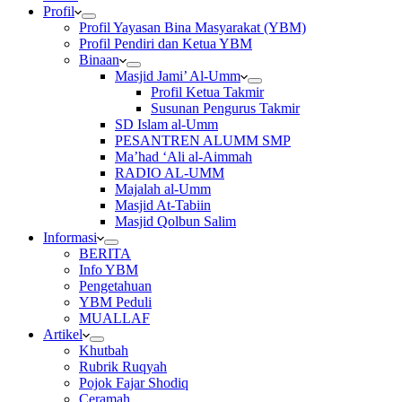
Profil
Profil Yayasan Bina Masyarakat (YBM)
Profil Pendiri dan Ketua YBM
Binaan
Masjid Jami’ Al-Umm
Profil Ketua Takmir
Susunan Pengurus Takmir
SD Islam al-Umm
PESANTREN ALUMM SMP
Ma’had ‘Ali al-Aimmah
RADIO AL-UMM
Majalah al-Umm
Masjid At-Tabiin
Masjid Qolbun Salim
Informasi
BERITA
Info YBM
Pengetahuan
YBM Peduli
MUALLAF
Artikel
Khutbah
Rubrik Ruqyah
Pojok Fajar Shodiq
Ceramah