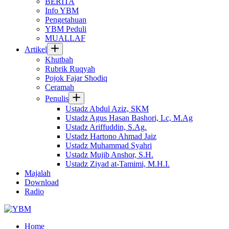
BERITA
Info YBM
Pengetahuan
YBM Peduli
MUALLAF
Artikel
Khutbah
Rubrik Ruqyah
Pojok Fajar Shodiq
Ceramah
Penulis
Ustadz Abdul Aziz, SKM
Ustadz Agus Hasan Bashori, Lc, M.Ag
Ustadz Ariffuddin, S.Ag.
Ustadz Hartono Ahmad Jaiz
Ustadz Muhammad Syahri
Ustadz Mujib Anshor, S.H.
Ustadz Ziyad at-Tamimi, M.H.I.
Majalah
Download
Radio
Home