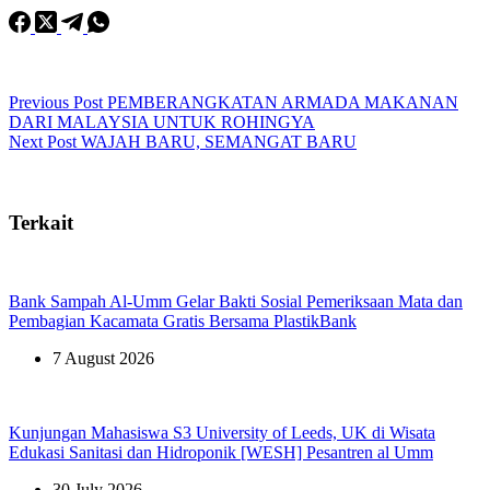
Previous
Post
PEMBERANGKATAN ARMADA MAKANAN
DARI MALAYSIA UNTUK ROHINGYA
Next
Post
WAJAH BARU, SEMANGAT BARU
Terkait
Bank Sampah Al-Umm Gelar Bakti Sosial Pemeriksaan Mata dan
Pembagian Kacamata Gratis Bersama PlastikBank
7 August 2026
Kunjungan Mahasiswa S3 University of Leeds, UK di Wisata
Edukasi Sanitasi dan Hidroponik [WESH] Pesantren al Umm
30 July 2026