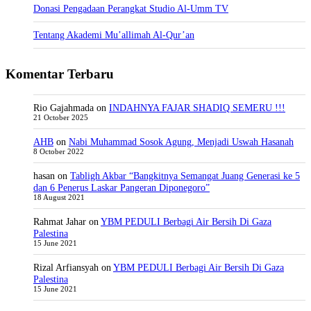
Donasi Pengadaan Perangkat Studio Al-Umm TV
Tentang Akademi Mu’allimah Al-Qur’an
Komentar Terbaru
Rio Gajahmada
on
INDAHNYA FAJAR SHADIQ SEMERU !!!
21 October 2025
AHB
on
Nabi Muhammad Sosok Agung, Menjadi Uswah Hasanah
8 October 2022
hasan
on
Tabligh Akbar “Bangkitnya Semangat Juang Generasi ke 5
dan 6 Penerus Laskar Pangeran Diponegoro”
18 August 2021
Rahmat Jahar
on
YBM PEDULI Berbagi Air Bersih Di Gaza
Palestina
15 June 2021
Rizal Arfiansyah
on
YBM PEDULI Berbagi Air Bersih Di Gaza
Palestina
15 June 2021