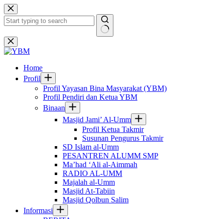
Skip
to
content
No
results
Home
Profil
Profil Yayasan Bina Masyarakat (YBM)
Profil Pendiri dan Ketua YBM
Binaan
Masjid Jami’ Al-Umm
Profil Ketua Takmir
Susunan Pengurus Takmir
SD Islam al-Umm
PESANTREN ALUMM SMP
Ma’had ‘Ali al-Aimmah
RADIO AL-UMM
Majalah al-Umm
Masjid At-Tabiin
Masjid Qolbun Salim
Informasi