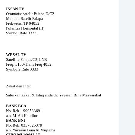
INSAN TV
Otomatis: satelit Palapa D/C2.
Manual: Satelit Palapa
Frekwensi TP 04052,
Polaritas Horisontal (H)
Symbol Rate 3333,
WESAL TV
Satellite Palapa/C2, LNB
Freq: 5150-Trans Freq 4052
Symbole Rate 3333
Zakat dan Infaq
Salurkan Zakat & Infaq anda di: Yayasan Bina Masyarakat
BANK BCA
No. Rek. 1990533691
a.n. M. Ali Khudlori
BANK BNI
No. Rek. 0357825379
a.n. Yayasan Bina Al Mujtama
GIRO MUAMALAT