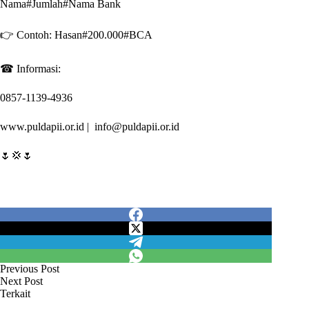
Nama#Jumlah#Nama Bank
👉 Contoh: Hasan#200.000#BCA
☎ Informasi:
0857-1139-4936
www.puldapii.or.id | info@puldapii.or.id
🌷💢🌷
Previous
Post
Next
Post
Terkait