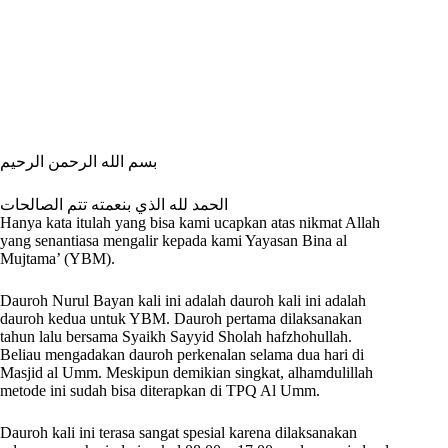
بسم الله الرحمن الرحيم
الحمد لله الذي بنعمته تتم الصالحات
H
anya kata itulah yang bisa kami ucapkan atas nikmat Allah
yang senantiasa mengalir kepada kami Yayasan Bina al
Mujtama’ (YBM).
Dauroh Nurul Bayan kali ini adalah dauroh kali ini adalah
dauroh kedua untuk YBM. Dauroh pertama dilaksanakan
tahun lalu bersama Syaikh Sayyid Sholah hafzhohullah.
Beliau mengadakan dauroh perkenalan selama dua hari di
Masjid al Umm. Meskipun demikian singkat, alhamdulillah
metode ini sudah bisa diterapkan di TPQ Al Umm.
Dauroh kali ini terasa sangat spesial karena dilaksanakan