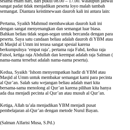
selama enam hari, dari pukul 08.00 – 17.00. walaupun jadwal
sangat padat tidak menjadikan peserta loyo malah tambah
semangat. Diantara keistimewaan dauroh kali ini antara lain:
Pertama, Syaikh Mahmud membawakan dauroh kali ini
dengan sangat menyenangkan dan semangat luar biasa.
Bahkan beliau tidak segan-segan untuk bercanda dengan para
peserta. Saya satu candaan beliau adalah dauroh di YBM atau
di Masjid al Umm ini terasa sangat spesial karena
berkumpulnya ‘empat raja’, pertama raja Fahd, kedua raja
Faisol, ketiga raja Abdullah dan keempat adalah raja Salman (
nama-nama tersebut adalah nama-nama peserta).
Kedua, Syaikh ‘Ishom menyempatkan hadir di YBM atau
Masjid al Umm untuk membakar semangat kami para pecinta
al Qur’an. Salah satu wejangan beliau adalah mari kita
bersama-sama menolong al Qur’an karena pilihan kita hanya
ada dua menjadi pecinta al Qur’an atau musuh al Qur’an.
Ketiga, Allah ta’ala menjadikan YBM menjadi pusat
pembelajaran al-Qur’an dengan metode Nurul Bayan.
(Salman Alfarisi Musa, S.Pd.)