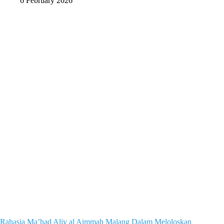
6 February 2026
Rahasia Ma’had Aliy al Aimmah Malang Dalam Meloloskan