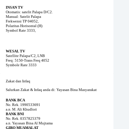
INSAN TV
Otomatis: satelit Palapa D/C2.
Manual: Satelit Palapa
Frekwensi TP 04052,
Polaritas Horisontal (H)
Symbol Rate 3333,
WESAL TV
Satellite Palapa/C2, LNB
Freq: 5150-Trans Freq 4052
Symbole Rate 3333
Zakat dan Infaq
Salurkan Zakat & Infaq anda di: Yayasan Bina Masyarakat
BANK BCA
No. Rek. 1990533691
a.n. M. Ali Khudlori
BANK BNI
No. Rek. 0357825379
a.n. Yayasan Bina Al Mujtama
GIRO MUAMALAT