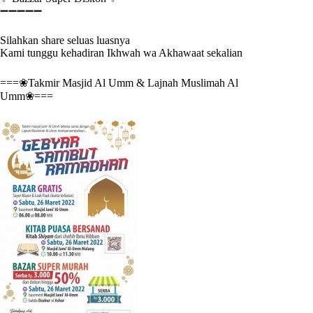
➖➖➖➖➖
Silahkan share seluas luasnya
Kami tunggu kehadiran Ikhwah wa Akhawaat sekalian
===❀Takmir Masjid Al Umm & Lajnah Muslimah Al
Umm❀===