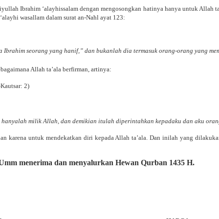
biyullah Ibrahim
‘alayhissalam
dengan mengosongkan hatinya hanya untuk Allah
t
 ‘alayhi wasallam
dalam surat an-Nahl ayat 123:
brahim seorang yang hanif,” dan bukanlah dia termasuk orang-orang yang me
ebagaimana Allah
ta’ala
berfirman, artinya:
-Kautsar: 2)
hanyalah milik Allah, dan demikian itulah diperintahkan kepadaku dan aku orang
an karena untuk mendekatkan diri kepada Allah
ta’ala
. Dan inilah yang dilakuk
al-Umm menerima dan menyalurkan Hewan Qurban 1435 H.