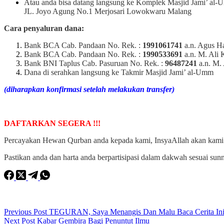
Atau anda bisa datang langsung ke Komplek Masjid Jami’ al
JL. Joyo Agung No.1 Merjosari Lowokwaru Malang
Cara penyaluran dana:
Bank BCA Cab. Pandaan No. Rek. :
1991061741
a.n. Agus H
Bank BCA Cab. Pandaan No. Rek. :
1990533691
a.n. M. Ali 
Bank BNI Taplus Cab. Pasuruan No. Rek. :
96487241
a.n. M.
Dana di serahkan langsung ke Takmir Masjid Jami’ al-Umm
(diharapkan konfirmasi setelah melakukan transfer)
DAFTARKAN SEGERA !!!
Percayakan Hewan Qurban anda kepada kami, InsyaAllah akan kami 
Pastikan anda dan harta anda berpartisipasi dalam dakwah sesuai su
Previous
Post
TEGURAN, Saya Menangis Dan Malu Baca Cerita In
Next
Post
Kabar Gembira Bagi Penuntut Ilmu