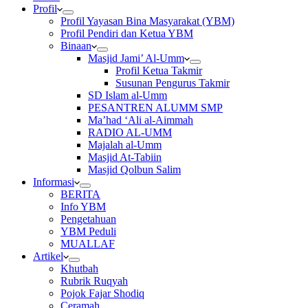
Profil
Profil Yayasan Bina Masyarakat (YBM)
Profil Pendiri dan Ketua YBM
Binaan
Masjid Jami’ Al-Umm
Profil Ketua Takmir
Susunan Pengurus Takmir
SD Islam al-Umm
PESANTREN ALUMM SMP
Ma’had ‘Ali al-Aimmah
RADIO AL-UMM
Majalah al-Umm
Masjid At-Tabiin
Masjid Qolbun Salim
Informasi
BERITA
Info YBM
Pengetahuan
YBM Peduli
MUALLAF
Artikel
Khutbah
Rubrik Ruqyah
Pojok Fajar Shodiq
Ceramah