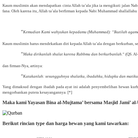
Kaum muslimin akan mendapatkan cinta Allah
ta’ala
jika ia mengikuti jalan Na
fana. Oleh karena itu, Allah
ta’ala
berfirman kepada Nabi Muhammad
shallallahu
“
Kemudian Kami wahyukan kepadamu (Muhammad): “Ikutilah agama I
Kaum muslimin harus mendekatkan diri kepada Allah
ta’ala
dengan berkurban, s
“
Maka dirikanlah shalat karena Rabbmu dan berkurbanlah.
“ (QS. Al
dan firman-Nya, artinya:
“
Katakanlah: sesungguhnya shalatku, ibadahku, hidupku dan matiku 
Yang dimaksud dengan ibadah pada ayat ini adalah penyembelihan hewan kurb
mengorbankan putera kesayangannya. [*]
Maka kami Yayasan Bina al-Mujtama’ bersama Masjid Jami’ 
Berikut rincian type dan harga hewan yang kami tawarkan: