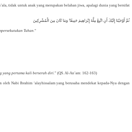
a’ala
, tidak untuk anak yang merupakan belahan jiwa, apalagi dunia yang bersifat
ثُمَّ أَوْحَيْنَا إِلَيْكَ أَنِ اتَّبِعْ مِلَّةَ إِبْرَاهِيمَ حَنِيفًا ۖ وَمَا كَانَ مِنَ الْمُشْرِكِينَ
mpersekutukan Tuhan.
“
 yang pertama kali berserah diri.
” (QS. Al-An’am: 162-163)
an oleh Nabi Ibrahim
‘alayhissalam
yang berusaha mendekat kepada-Nya dengan