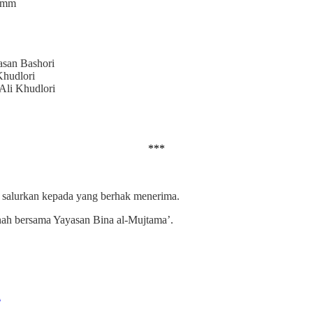
-Umm
asan Bashori
Khudlori
 Ali Khudlori
***
salurkan kepada yang berhak menerima.
nnah bersama Yayasan Bina al-Mujtama’.
i