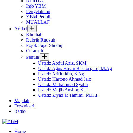
BERITA
Info YBM
Pengetahuan
YBM Peduli
MUALLAF
Artikel
Khutbah
Rubrik Ruqyah
Pojok Fajar Shodiq
Ceramah
Penulis
Ustadz Abdul Aziz, SKM
Ustadz Agus Hasan Bashori, Lc, M.Ag
Ustadz Ariffuddin, S.Ag.
Ustadz Hartono Ahmad Jaiz
Ustadz Muhammad Syahri
Ustadz Mujib Anshor, S.H.
Ustadz Ziyad at-Tamimi, M.H.I.
Majalah
Download
Radio
Home