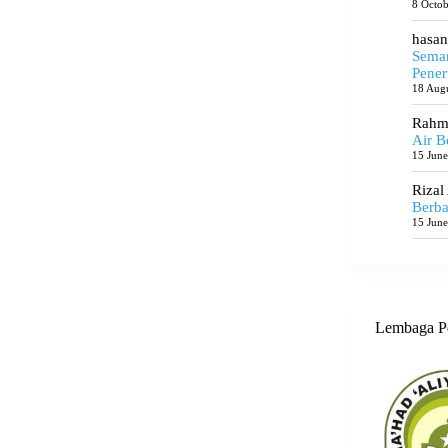
8 Octo
hasan
Seman
Pener
18 Aug
Rahma
Air B
15 Jun
Rizal
Berba
15 Jun
Lembaga P