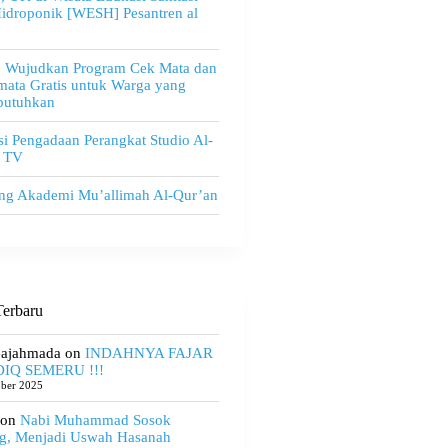
idroponik [WESH] Pesantren al
u Wujudkan Program Cek Mata dan
ata Gratis untuk Warga yang
utuhkan
i Pengadaan Perangkat Studio Al-
 TV
ng Akademi Mu’allimah Al-Qur’an
erbaru
Gajahmada
on
INDAHNYA FAJAR
IQ SEMERU !!!
ober 2025
on
Nabi Muhammad Sosok
g, Menjadi Uswah Hasanah