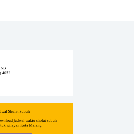
 LNB
eq 4052
dwal Sholat Subuh
wnload jadwal waktu sholat subuh
tuk wilayah Kota Malang