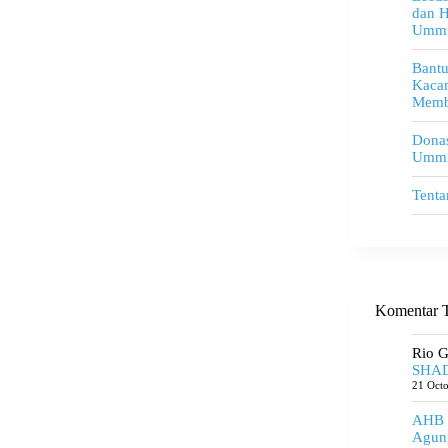
dan H
Umm
Bant
Kacam
Memb
Donas
Umm
Tenta
Komentar T
Rio 
SHAD
21 Oct
AHB
Agun