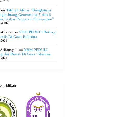
ber 2022
on
Tabligh Akbar “Bangkitnya
gat Juang Generasi ke 5 dan 6
us Laskar Pangeran Diponegoro”
ust 2021
t Jahar
on
YBM PEDULI Berbagi
ersih Di Gaza Palestina
e 2021
 Arfiansyah
on
YBM PEDULI
gi Air Bersih Di Gaza Palestina
e 2021
endidikan