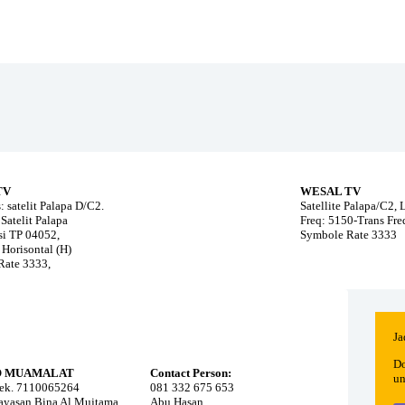
TV
WESAL TV
: satelit Palapa D/C2.
Satellite Palapa/C2,
Satelit Palapa
Freq: 5150-Trans Fr
i TP 04052,
Symbole Rate 3333
 Horisontal (H)
Rate 3333,
Ja
Do
O MUAMALAT
Contact Person:
un
ek. 7110065264
081 332 675 653
Yayasan Bina Al Mujtama
Abu Hasan