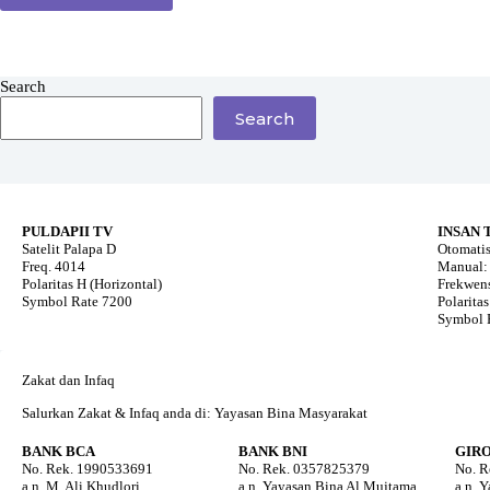
Search
Search
PULDAPII TV
INSAN 
Satelit Palapa D
Otomatis
Freq. 4014
Manual: 
Polaritas H (Horizontal)
Frekwens
Symbol Rate 7200
Polaritas
Symbol 
Zakat dan Infaq
Salurkan Zakat & Infaq anda di: Yayasan Bina Masyarakat
BANK BCA
BANK BNI
GIR
No. Rek. 1990533691
No. Rek. 0357825379
No. R
a.n. M. Ali Khudlori
a.n. Yayasan Bina Al Mujtama
a.n. 