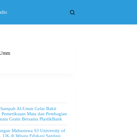
adio
l Umm
 Sampah Al-Umm Gelar Bakti
l Pemeriksaan Mata dan Pembagian
ata Gratis Bersama PlastikBank
ngan Mahasiswa S3 University of
, UK di Wisata Edukasi Sanitasi