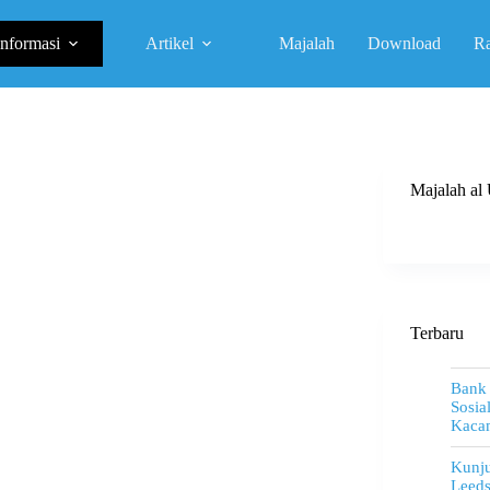
Informasi
Artikel
Majalah
Download
R
Majalah a
Terbaru
Bank
Sosia
Kacam
Kunju
Leeds