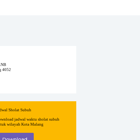
 LNB
eq 4052
dwal Sholat Subuh
wnload jadwal waktu sholat subuh
tuk wilayah Kota Malang
Download