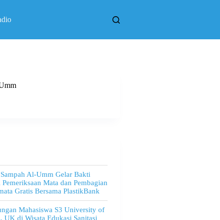
adio
l Umm
 Sampah Al-Umm Gelar Bakti
l Pemeriksaan Mata dan Pembagian
ata Gratis Bersama PlastikBank
ngan Mahasiswa S3 University of
, UK di Wisata Edukasi Sanitasi