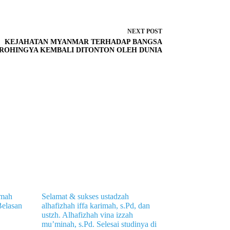
NEXT
POST
KEJAHATAN MYANMAR TERHADAP BANGSA
ROHINGYA KEMBALI DITONTON OLEH DUNIA
mmah
Selamat & sukses ustadzah
elasan
alhafizhah iffa karimah, s.Pd, dan
ustzh. Alhafizhah vina izzah
mu’minah, s.Pd. Selesai studinya di