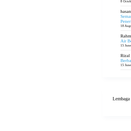
8 Octo
hasan
Seman
Pener
18 Aug
Rahma
Air B
15 Jun
Rizal
Berba
15 Jun
Lembaga 