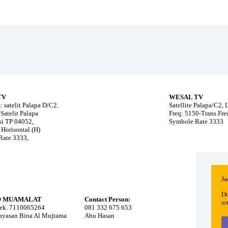
TV
WESAL TV
: satelit Palapa D/C2.
Satellite Palapa/C2,
Satelit Palapa
Freq: 5150-Trans Fr
i TP 04052,
Symbole Rate 3333
 Horisontal (H)
Rate 3333,
Ja
Do
O MUAMALAT
Contact Person:
un
ek. 7110065264
081 332 675 653
Yayasan Bina Al Mujtama
Abu Hasan