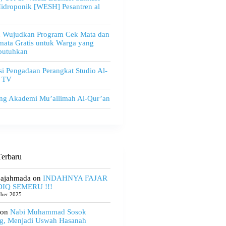
idroponik [WESH] Pesantren al
u Wujudkan Program Cek Mata dan
ata Gratis untuk Warga yang
utuhkan
i Pengadaan Perangkat Studio Al-
 TV
ng Akademi Mu’allimah Al-Qur’an
erbaru
Gajahmada
on
INDAHNYA FAJAR
IQ SEMERU !!!
ober 2025
on
Nabi Muhammad Sosok
g, Menjadi Uswah Hasanah