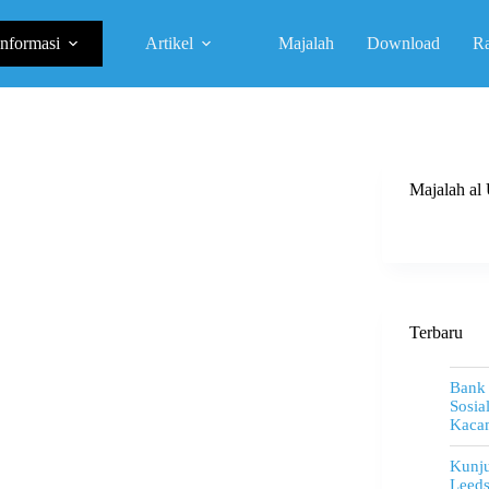
Informasi
Artikel
Majalah
Download
R
Majalah a
Terbaru
Bank
Sosia
Kacam
Kunju
Leeds