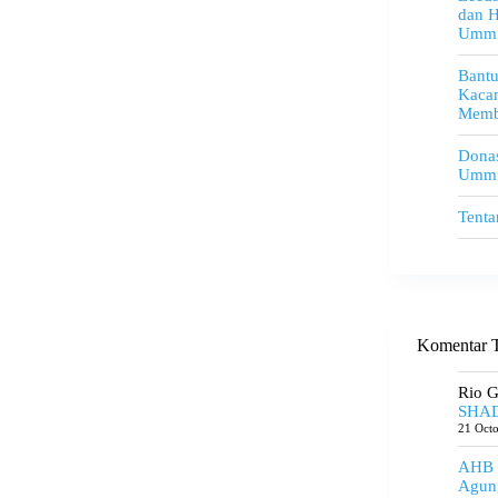
dan H
Umm
Bant
Kacam
Memb
Donas
Umm
Tenta
Komentar T
Rio 
SHAD
21 Oct
AHB
Agun