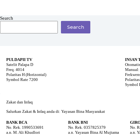
Search
Search
PULDAPII TV
INSAN 
Satelit Palapa D
Otomatis
Freq. 4014
Manual: 
Polaritas H (Horizontal)
Frekwens
Symbol Rate 7200
Polaritas
Symbol 
Zakat dan Infaq
Salurkan Zakat & Infaq anda di: Yayasan Bina Masyarakat
BANK BCA
BANK BNI
GIR
No. Rek. 1990533691
No. Rek. 0357825379
No. R
a.n. M. Ali Khudlori
a.n. Yayasan Bina Al Mujtama
a.n. 