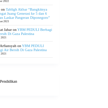
ber 2022
on
Tabligh Akbar “Bangkitnya
gat Juang Generasi ke 5 dan 6
us Laskar Pangeran Diponegoro”
ust 2021
t Jahar
on
YBM PEDULI Berbagi
ersih Di Gaza Palestina
e 2021
 Arfiansyah
on
YBM PEDULI
gi Air Bersih Di Gaza Palestina
e 2021
Pendidikan