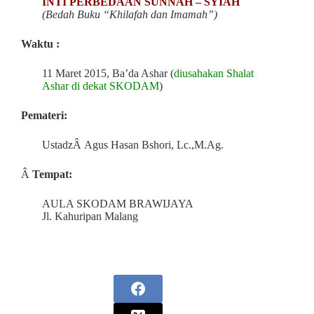
INTI PERBEDAAN SUNNAH – SYIAH
(Bedah Buku “Khilafah dan Imamah”)
Waktu :
11 Maret 2015, Ba’da Ashar (
diusahakan Shalat
Ashar di dekat SKODAM
)
Pemateri:
UstadzÂ Agus Hasan Bshori, Lc.,M.Ag.
Â
Tempat:
AULA SKODAM BRAWIJAYA
Jl. Kahuripan Malang