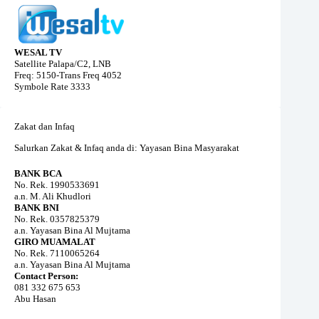
WESAL TV
Satellite Palapa/C2, LNB
Freq: 5150-Trans Freq 4052
Symbole Rate 3333
Zakat dan Infaq
Salurkan Zakat & Infaq anda di: Yayasan Bina Masyarakat
BANK BCA
No. Rek. 1990533691
a.n. M. Ali Khudlori
BANK BNI
No. Rek. 0357825379
a.n. Yayasan Bina Al Mujtama
GIRO MUAMALAT
No. Rek. 7110065264
a.n. Yayasan Bina Al Mujtama
Contact Person:
081 332 675 653
Abu Hasan