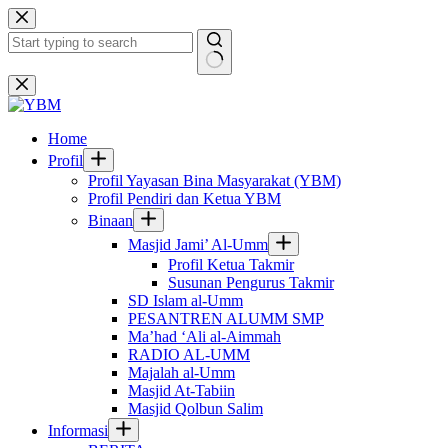
Skip
to
content
No
results
Home
Profil
Profil Yayasan Bina Masyarakat (YBM)
Profil Pendiri dan Ketua YBM
Binaan
Masjid Jami’ Al-Umm
Profil Ketua Takmir
Susunan Pengurus Takmir
SD Islam al-Umm
PESANTREN ALUMM SMP
Ma’had ‘Ali al-Aimmah
RADIO AL-UMM
Majalah al-Umm
Masjid At-Tabiin
Masjid Qolbun Salim
Informasi