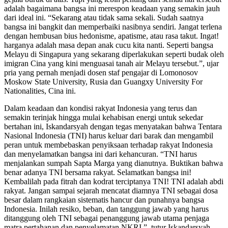
adalah bagaimana bangsa ini merespon keadaan yang semakin jauh
dari ideal ini. “Sekarang atau tidak sama sekali. Sudah saatnya
bangsa ini bangkit dan memperbaiki nasibnya sendiri. Jangat terlena
dengan hembusan bius hedonisme, apatisme, atau rasa takut. Ingat!
harganya adalah masa depan anak cucu kita nanti. Seperti bangsa
Melayu di Singapura yang sekarang diperlakukan seperti budak oleh
imigran Cina yang kini menguasai tanah air Melayu tersebut.”, ujar
pria yang pernah menjadi dosen staf pengajar di Lomonosov
Moskow State University, Rusia dan Guangxy University For
Nationalities, Cina ini.
Dalam keadaan dan kondisi rakyat Indonesia yang terus dan
semakin terinjak hingga mulai kehabisan energi untuk sekedar
bertahan ini, Iskandarsyah dengan tegas menyatakan bahwa Tentara
Nasional Indonesia (TNI) harus keluar dari barak dan mengambil
peran untuk membebaskan penyiksaan terhadap rakyat Indonesia
dan menyelamatkan bangsa ini dari kehancuran. “TNI harus
menjalankan sumpah Sapta Marga yang dianutnya. Buktikan bahwa
benar adanya TNI bersama rakyat. Selamatkan bangsa ini!
Kembalilah pada fitrah dan kodrat terciptanya TNI! TNI adalah abdi
rakyat. Jangan sampai sejarah mencatat diamnya TNI sebagai dosa
besar dalam rangkaian sistematis hancur dan punahnya bangsa
Indonesia. Inilah resiko, beban, dan tanggung jawab yang harus
ditanggung oleh TNI sebagai penanggung jawab utama penjaga
matra pertahanan dan penyelamatan NKRI.”, tutur Iskandarsyah