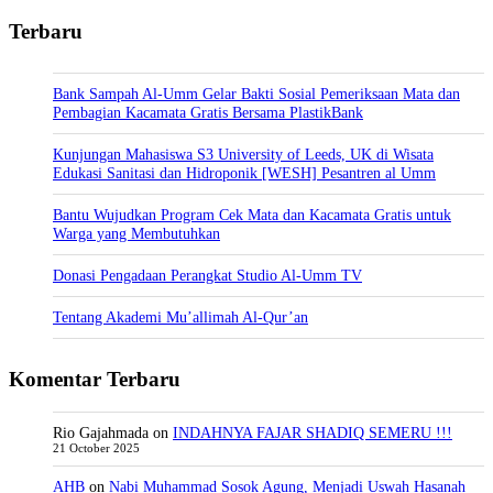
Terbaru
Bank Sampah Al-Umm Gelar Bakti Sosial Pemeriksaan Mata dan
Pembagian Kacamata Gratis Bersama PlastikBank
Kunjungan Mahasiswa S3 University of Leeds, UK di Wisata
Edukasi Sanitasi dan Hidroponik [WESH] Pesantren al Umm
Bantu Wujudkan Program Cek Mata dan Kacamata Gratis untuk
Warga yang Membutuhkan
Donasi Pengadaan Perangkat Studio Al-Umm TV
Tentang Akademi Mu’allimah Al-Qur’an
Komentar Terbaru
Rio Gajahmada
on
INDAHNYA FAJAR SHADIQ SEMERU !!!
21 October 2025
AHB
on
Nabi Muhammad Sosok Agung, Menjadi Uswah Hasanah