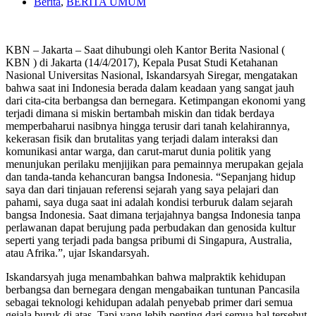
Berita
,
BERITA UMUM
KBN – Jakarta – Saat dihubungi oleh Kantor Berita Nasional (
KBN ) di Jakarta (14/4/2017), Kepala Pusat Studi Ketahanan
Nasional Universitas Nasional, Iskandarsyah Siregar, mengatakan
bahwa saat ini Indonesia berada dalam keadaan yang sangat jauh
dari cita-cita berbangsa dan bernegara. Ketimpangan ekonomi yang
terjadi dimana si miskin bertambah miskin dan tidak berdaya
memperbaharui nasibnya hingga terusir dari tanah kelahirannya,
kekerasan fisik dan brutalitas yang terjadi dalam interaksi dan
komunikasi antar warga, dan carut-marut dunia politik yang
menunjukan perilaku menjijikan para pemainnya merupakan gejala
dan tanda-tanda kehancuran bangsa Indonesia. “Sepanjang hidup
saya dan dari tinjauan referensi sejarah yang saya pelajari dan
pahami, saya duga saat ini adalah kondisi terburuk dalam sejarah
bangsa Indonesia. Saat dimana terjajahnya bangsa Indonesia tanpa
perlawanan dapat berujung pada perbudakan dan genosida kultur
seperti yang terjadi pada bangsa pribumi di Singapura, Australia,
atau Afrika.”, ujar Iskandarsyah.
Iskandarsyah juga menambahkan bahwa malpraktik kehidupan
berbangsa dan bernegara dengan mengabaikan tuntunan Pancasila
sebagai teknologi kehidupan adalah penyebab primer dari semua
gejala buruk di atas. Tapi yang lebih penting dari semua hal tersebut