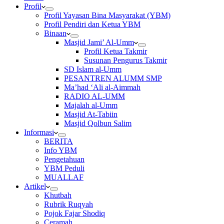
Profil
Profil Yayasan Bina Masyarakat (YBM)
Profil Pendiri dan Ketua YBM
Binaan
Masjid Jami’ Al-Umm
Profil Ketua Takmir
Susunan Pengurus Takmir
SD Islam al-Umm
PESANTREN ALUMM SMP
Ma’had ‘Ali al-Aimmah
RADIO AL-UMM
Majalah al-Umm
Masjid At-Tabiin
Masjid Qolbun Salim
Informasi
BERITA
Info YBM
Pengetahuan
YBM Peduli
MUALLAF
Artikel
Khutbah
Rubrik Ruqyah
Pojok Fajar Shodiq
Ceramah