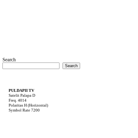
Search
Search
PULDAPII TV
Satelit Palapa D
Freq. 4014
Polaritas H (Horizontal)
Symbol Rate 7200