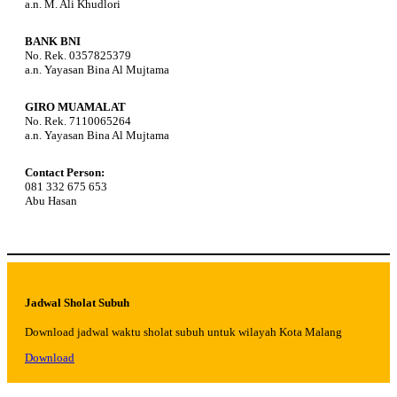
a.n. M. Ali Khudlori
BANK BNI
No. Rek. 0357825379
a.n. Yayasan Bina Al Mujtama
GIRO MUAMALAT
No. Rek. 7110065264
a.n. Yayasan Bina Al Mujtama
Contact Person:
081 332 675 653
Abu Hasan
Jadwal Sholat Subuh
Download jadwal waktu sholat subuh untuk wilayah Kota Malang
Download