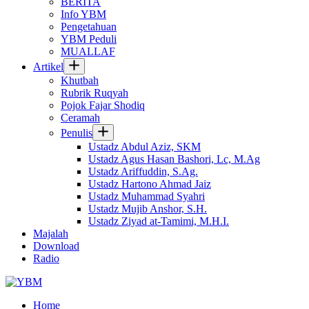
BERITA
Info YBM
Pengetahuan
YBM Peduli
MUALLAF
Artikel
Khutbah
Rubrik Ruqyah
Pojok Fajar Shodiq
Ceramah
Penulis
Ustadz Abdul Aziz, SKM
Ustadz Agus Hasan Bashori, Lc, M.Ag
Ustadz Ariffuddin, S.Ag.
Ustadz Hartono Ahmad Jaiz
Ustadz Muhammad Syahri
Ustadz Mujib Anshor, S.H.
Ustadz Ziyad at-Tamimi, M.H.I.
Majalah
Download
Radio
Home