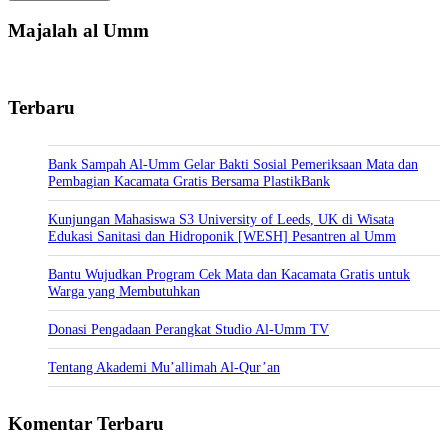
Majalah al Umm
Terbaru
Bank Sampah Al-Umm Gelar Bakti Sosial Pemeriksaan Mata dan
Pembagian Kacamata Gratis Bersama PlastikBank
Kunjungan Mahasiswa S3 University of Leeds, UK di Wisata
Edukasi Sanitasi dan Hidroponik [WESH] Pesantren al Umm
Bantu Wujudkan Program Cek Mata dan Kacamata Gratis untuk
Warga yang Membutuhkan
Donasi Pengadaan Perangkat Studio Al-Umm TV
Tentang Akademi Mu’allimah Al-Qur’an
Komentar Terbaru