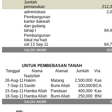
Jumlah
pemasukan
212,
administrasi
2,
Pembangunan
kantor dakwah
dan gudang
tahap I
84,
Pembangunan
lokal ma’had
s/d 13 Sep 11
64,
SALDO AKHIR
333
UNTUK PEMBEBASAN TANAH
Tanggal
Nama
Alamat
Jumlah
Via
Nadzifah
26-Aug-11
Hakim
Malang
2,500,000
Kas
7-Sep-11
Savitri
Bumi Allah
100,000
BCA
15-Sep-11
Hamba Allah
Pandaan
400,000
Kas
18-Sep-11
Hamba Allah
Bumi Allah
250,000
BNI
SALDO AKHIR
3