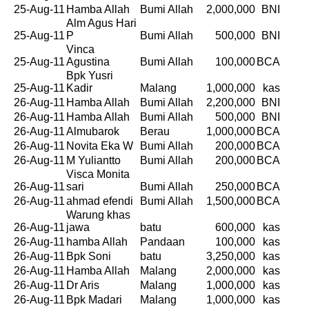
25-Aug-11
Hamba Allah
Bumi Allah
2,000,000
BNI
Alm Agus Hari
25-Aug-11
P
Bumi Allah
500,000
BNI
Vinca
25-Aug-11
Agustina
Bumi Allah
100,000
BCA
Bpk Yusri
25-Aug-11
Kadir
Malang
1,000,000
kas
26-Aug-11
Hamba Allah
Bumi Allah
2,200,000
BNI
26-Aug-11
Hamba Allah
Bumi Allah
500,000
BNI
26-Aug-11
Almubarok
Berau
1,000,000
BCA
26-Aug-11
Novita Eka W
Bumi Allah
200,000
BCA
26-Aug-11
M Yuliantto
Bumi Allah
200,000
BCA
Visca Monita
26-Aug-11
sari
Bumi Allah
250,000
BCA
26-Aug-11
ahmad efendi
Bumi Allah
1,500,000
BCA
Warung khas
26-Aug-11
jawa
batu
600,000
kas
26-Aug-11
hamba Allah
Pandaan
100,000
kas
26-Aug-11
Bpk Soni
batu
3,250,000
kas
26-Aug-11
Hamba Allah
Malang
2,000,000
kas
26-Aug-11
Dr Aris
Malang
1,000,000
kas
26-Aug-11
Bpk Madari
Malang
1,000,000
kas