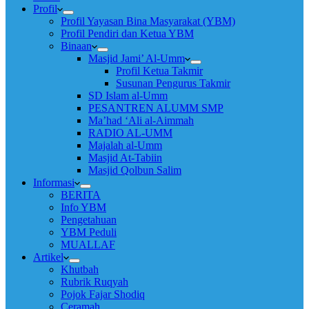
Profil
Profil Yayasan Bina Masyarakat (YBM)
Profil Pendiri dan Ketua YBM
Binaan
Masjid Jami’ Al-Umm
Profil Ketua Takmir
Susunan Pengurus Takmir
SD Islam al-Umm
PESANTREN ALUMM SMP
Ma’had ‘Ali al-Aimmah
RADIO AL-UMM
Majalah al-Umm
Masjid At-Tabiin
Masjid Qolbun Salim
Informasi
BERITA
Info YBM
Pengetahuan
YBM Peduli
MUALLAF
Artikel
Khutbah
Rubrik Ruqyah
Pojok Fajar Shodiq
Ceramah