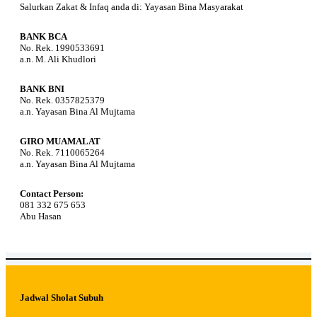
Salurkan Zakat & Infaq anda di: Yayasan Bina Masyarakat
BANK BCA
No. Rek. 1990533691
a.n. M. Ali Khudlori
BANK BNI
No. Rek. 0357825379
a.n. Yayasan Bina Al Mujtama
GIRO MUAMALAT
No. Rek. 7110065264
a.n. Yayasan Bina Al Mujtama
Contact Person:
081 332 675 653
Abu Hasan
Jadwal Sholat Subuh