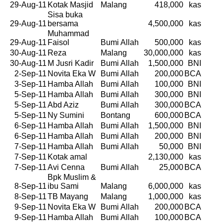
29-Aug-11
Kotak Masjid
Malang
418,000
kas
Sisa buka
29-Aug-11
bersama
4,500,000
kas
Muhammad
29-Aug-11
Faisol
Bumi Allah
500,000
kas
30-Aug-11
Reza
Malang
30,000,000
kas
30-Aug-11
M Jusri Kadir
Bumi Allah
1,500,000
BNI
2-Sep-11
Novita Eka W
Bumi Allah
200,000
BCA
3-Sep-11
Hamba Allah
Bumi Allah
100,000
BNI
5-Sep-11
Hamba Allah
Bumi Allah
300,000
BNI
5-Sep-11
Abd Aziz
Bumi Allah
300,000
BCA
5-Sep-11
Ny Sumini
Bontang
600,000
BCA
6-Sep-11
Hamba Allah
Bumi Allah
1,500,000
BNI
6-Sep-11
Hamba Allah
Bumi Allah
200,000
BNI
7-Sep-11
Hamba Allah
Bumi Allah
50,000
BNI
7-Sep-11
Kotak amal
2,130,000
kas
7-Sep-11
Avi Cenna
Bumi Allah
25,000
BCA
Bpk Muslim &
8-Sep-11
ibu Sami
Malang
6,000,000
kas
8-Sep-11
TB Mayang
Malang
1,000,000
kas
9-Sep-11
Novita Eka W
Bumi Allah
200,000
BCA
9-Sep-11
Hamba Allah
Bumi Allah
100,000
BCA