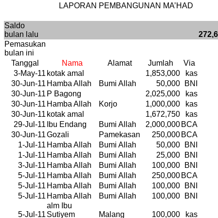
LAPORAN PEMBANGUNAN MA’HAD
Saldo
bulan lalu
272,
Pemasukan
bulan ini
Tanggal
Nama
Alamat
Jumlah
Via
3-May-11
kotak amal
1,853,000
kas
30-Jun-11
Hamba Allah
Bumi Allah
50,000
BNI
30-Jun-11
P Bagong
2,025,000
kas
30-Jun-11
Hamba Allah
Korjo
1,000,000
kas
30-Jun-11
kotak amal
1,672,750
kas
29-Jul-11
Ibu Endang
Bumi Allah
2,000,000
BCA
30-Jun-11
Gozali
Pamekasan
250,000
BCA
1-Jul-11
Hamba Allah
Bumi Allah
50,000
BNI
1-Jul-11
Hamba Allah
Bumi Allah
25,000
BNI
3-Jul-11
Hamba Allah
Bumi Allah
100,000
BNI
5-Jul-11
Hamba Allah
Bumi Allah
250,000
BCA
5-Jul-11
Hamba Allah
Bumi Allah
100,000
BNI
5-Jul-11
Hamba Allah
Bumi Allah
100,000
BNI
alm Ibu
5-Jul-11
Sutiyem
Malang
100,000
kas