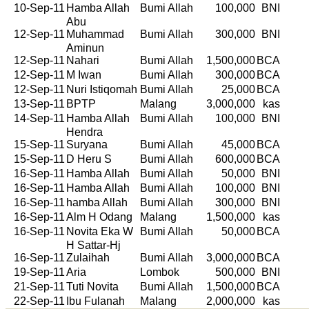
10-Sep-11
Hamba Allah
Bumi Allah
100,000
BNI
Abu
12-Sep-11
Muhammad
Bumi Allah
300,000
BNI
Aminun
12-Sep-11
Nahari
Bumi Allah
1,500,000
BCA
12-Sep-11
M Iwan
Bumi Allah
300,000
BCA
12-Sep-11
Nuri Istiqomah
Bumi Allah
25,000
BCA
13-Sep-11
BPTP
Malang
3,000,000
kas
14-Sep-11
Hamba Allah
Bumi Allah
100,000
BNI
Hendra
15-Sep-11
Suryana
Bumi Allah
45,000
BCA
15-Sep-11
D Heru S
Bumi Allah
600,000
BCA
16-Sep-11
Hamba Allah
Bumi Allah
50,000
BNI
16-Sep-11
Hamba Allah
Bumi Allah
100,000
BNI
16-Sep-11
hamba Allah
Bumi Allah
300,000
BNI
16-Sep-11
Alm H Odang
Malang
1,500,000
kas
16-Sep-11
Novita Eka W
Bumi Allah
50,000
BCA
H Sattar-Hj
16-Sep-11
Zulaihah
Bumi Allah
3,000,000
BCA
19-Sep-11
Aria
Lombok
500,000
BNI
21-Sep-11
Tuti Novita
Bumi Allah
1,500,000
BCA
22-Sep-11
Ibu Fulanah
Malang
2,000,000
kas