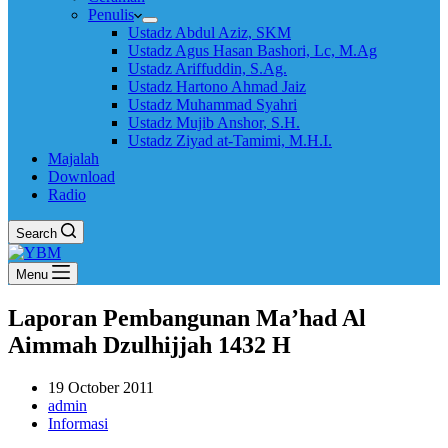
Penulis
Ustadz Abdul Aziz, SKM
Ustadz Agus Hasan Bashori, Lc, M.Ag
Ustadz Ariffuddin, S.Ag.
Ustadz Hartono Ahmad Jaiz
Ustadz Muhammad Syahri
Ustadz Mujib Anshor, S.H.
Ustadz Ziyad at-Tamimi, M.H.I.
Majalah
Download
Radio
Search
Menu
Laporan Pembangunan Ma’had Al
Aimmah Dzulhijjah 1432 H
19 October 2011
admin
Informasi