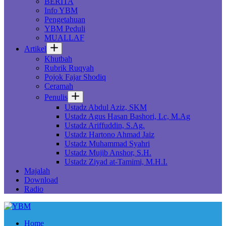
BERITA
Info YBM
Pengetahuan
YBM Peduli
MUALLAF
Artikel
Khutbah
Rubrik Ruqyah
Pojok Fajar Shodiq
Ceramah
Penulis
Ustadz Abdul Aziz, SKM
Ustadz Agus Hasan Bashori, Lc, M.Ag
Ustadz Ariffuddin, S.Ag.
Ustadz Hartono Ahmad Jaiz
Ustadz Muhammad Syahri
Ustadz Mujib Anshor, S.H.
Ustadz Ziyad at-Tamimi, M.H.I.
Majalah
Download
Radio
Home