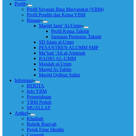
Profil
Profil Yayasan Bina Masyarakat (YBM)
Profil Pendiri dan Ketua YBM
Binaan
Masjid Jami’ Al-Umm
Profil Ketua Takmir
Susunan Pengurus Takmir
SD Islam al-Umm
PESANTREN ALUMM SMP
Ma’had ‘Ali al-Aimmah
RADIO AL-UMM
Majalah al-Umm
Masjid At-Tabiin
Masjid Qolbun Salim
Informasi
BERITA
Info YBM
Pengetahuan
YBM Peduli
MUALLAF
Artikel
Khutbah
Rubrik Ruqyah
Pojok Fajar Shodiq
Ceramah