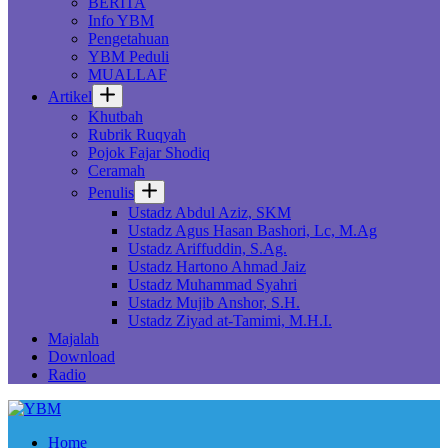
BERITA
Info YBM
Pengetahuan
YBM Peduli
MUALLAF
Artikel
Khutbah
Rubrik Ruqyah
Pojok Fajar Shodiq
Ceramah
Penulis
Ustadz Abdul Aziz, SKM
Ustadz Agus Hasan Bashori, Lc, M.Ag
Ustadz Ariffuddin, S.Ag.
Ustadz Hartono Ahmad Jaiz
Ustadz Muhammad Syahri
Ustadz Mujib Anshor, S.H.
Ustadz Ziyad at-Tamimi, M.H.I.
Majalah
Download
Radio
Home