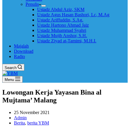
Penulis
Ustadz Abdul Aziz, SKM
Ustadz Agus Hasan Bashori, Lc, M.Ag
Ustadz Ariffuddin, S.Ag.
Ustadz Hartono Ahmad Jaiz
Ustadz Muhammad Syahri
Ustadz Mujib Anshor, S.H.
Ustadz Ziyad at-Tamimi, M.H.I.
Majalah
Download
Radio
Search
Menu
Lowongan Kerja Yayasan Bina al
Mujtama’ Malang
25 November 2021
Admin
Berita
,
berita YBM