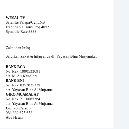
WESAL TV
Satellite Palapa/C2, LNB
Freq: 5150-Trans Freq 4052
Symbole Rate 3333
Zakat dan Infaq
Salurkan Zakat & Infaq anda di: Yayasan Bina Masyarakat
BANK BCA
No. Rek. 1990533691
a.n. M. Ali Khudlori
BANK BNI
No. Rek. 0357825379
a.n. Yayasan Bina Al Mujtama
GIRO MUAMALAT
No. Rek. 7110065264
a.n. Yayasan Bina Al Mujtama
Contact Person:
081 332 675 653
Abu Hasan