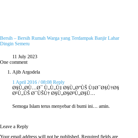
Bersih – Bersih Rumah Warga yang Terdampak Banjir Lahar
Dingin Semeru
11 July 2023
One comment
Ajib Argodela
1 April 2016 / 08:08
Reply
Ø§Ù„Ø­Ù…Ø¯ Ù„Ù„Ù‡ Ø§Ù„Ø°ÙŠ Ù‡Ø¯Ø§Ù†Ø§
Ø¹Ù„ÙŠ Ø¯ÙŠÙ† Ø§Ù„Ø§Ø³Ù„Ø§Ù…
Semoga Islam terus menyebar di bumi ini… amin.
Leave a Reply
Your email address will not be published.
Required fields are